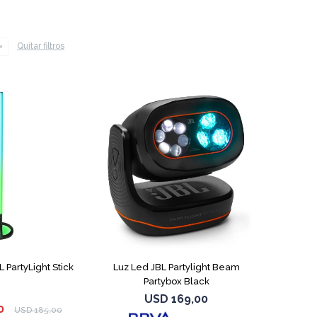
Quitar filtros
 PartyLight Stick
Luz Led JBL Partylight Beam
Partybox Black
USD
169,00
0
USD
185,00