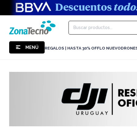
MENÚ
REGALOS | HASTA 30% OFF
LO NUEVO
DRONE