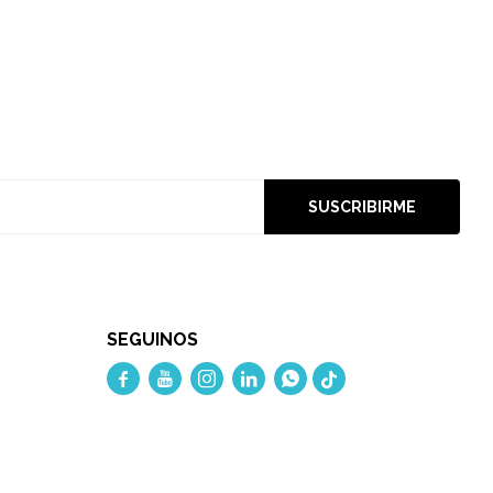
SUSCRIBIRME
SEGUINOS




