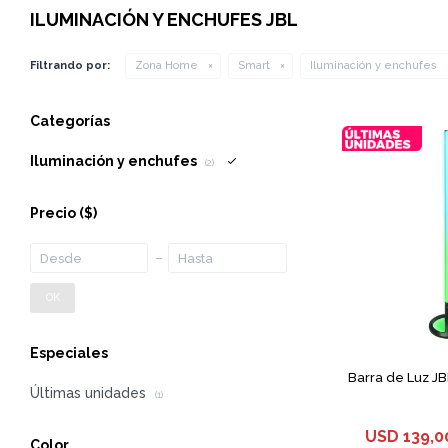
ILUMINACIÓN Y ENCHUFES JBL
Filtrando por:
Zona Home
Smart
Iluminación y enchufes
Categorías
Iluminación y enchufes
(2)
Precio
($)
OK
Especiales
Barra de Luz JBL
Últimas unidades
(1)
USD
139,0
Color