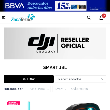
0

SMART JBL
Recomendados
Quitar filtros
Filtrando por:
Zona Home
Smart