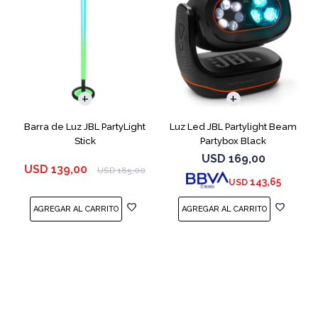
Barra de Luz JBL PartyLight
Luz Led JBL Partylight Beam
Stick
Partybox Black
USD
169,00
USD
139,00
USD
185,00
143,65
USD