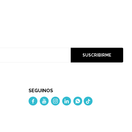
SUSCRIBIRME
SEGUINOS




