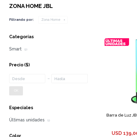
ZONA HOME JBL
Filtrando por:
Zona Home
Categorías
Smart
(2)
Precio
($)
OK
Especiales
Barra de Luz JBL
Últimas unidades
(1)
USD
139,0
Color