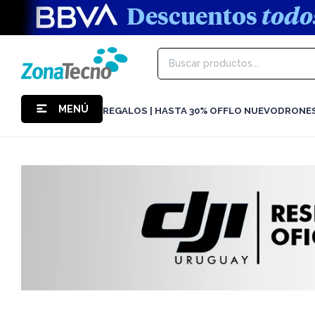
MENÚ
REGALOS | HASTA 30% OFF
LO NUEVO
DRONE