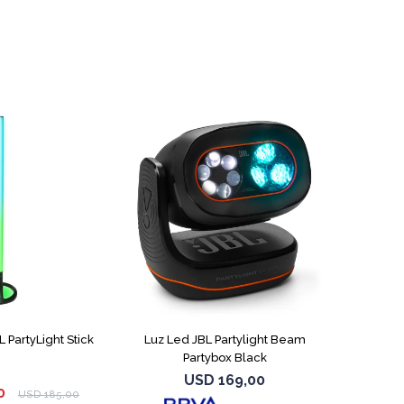
 PartyLight Stick
Luz Led JBL Partylight Beam
Partybox Black
USD
169,00
0
USD
185,00