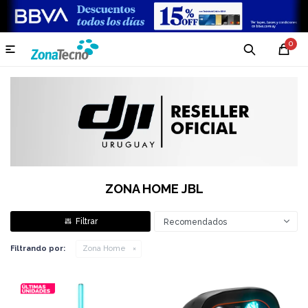
0

ZONA HOME JBL
Recomendados
Filtrando por:
Zona Home