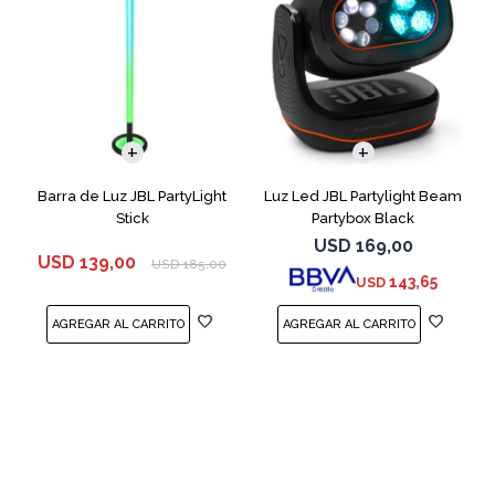
Barra de Luz JBL PartyLight
Luz Led JBL Partylight Beam
Stick
Partybox Black
USD
169,00
USD
139,00
USD
185,00
143,65
USD