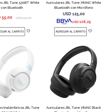
es JBL Tune 530BT White
Auriculares JBL Tune 780NC White
con Bluetooth
Bluetooth con Micrófono
USD
125,00
D
55,00
USD
59,00
106,25
USD
es Inalámbricos JBL Tune
Auriculares JBL Tune 780NC Black