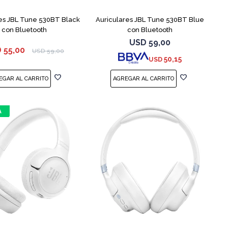
es JBL Tune 530BT Black
Auriculares JBL Tune 530BT Blue
con Bluetooth
con Bluetooth
USD
59,00
D
55,00
USD
59,00
50,15
USD