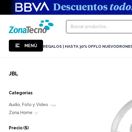
MENÚ
REGALOS | HASTA 30% OFF
LO NUEVO
DRONE
JBL
Categorías
Audio, Foto y Video
(144)
Zona Home
(2)
Precio
($)