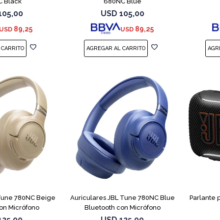
 Black
680NC Blue
105,00
USD
105,00
89,25
89,25
USD
USD
 Tune 780NC Beige
Auriculares JBL Tune 780NC Blue
Parlante 
on Micrófono
Bluetooth con Micrófono
125,00
USD
125,00