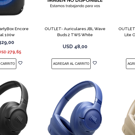
PartyBox Encore
OUTLET- Auriculares JBL Wave
OUTLET-
ial 100w
Buds 2 TWS White
Lite
329,00
USD
48,00
279,65
USD