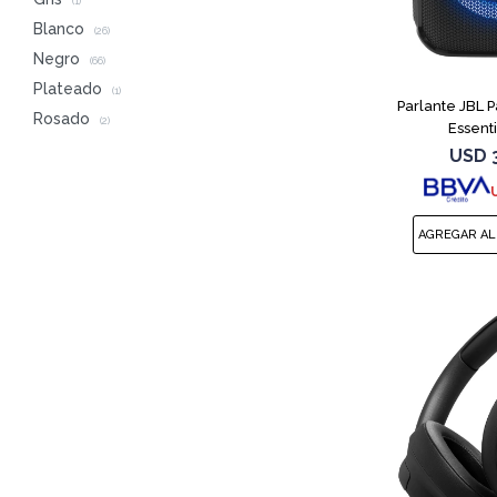
(1)
Blanco
(26)
Negro
(66)
Plateado
(1)
Parlante JBL 
Rosado
(2)
Essent
USD