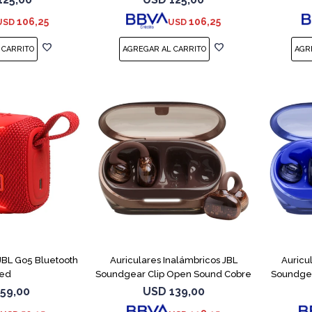
106,25
106,25
USD
USD
 JBL Go5 Bluetooth
Auriculares Inalámbricos JBL
Auricu
ed
Soundgear Clip Open Sound Cobre
Soundgea
59,00
USD
139,00