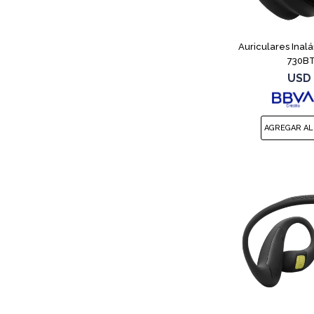
Auriculares Inal
730BT
USD