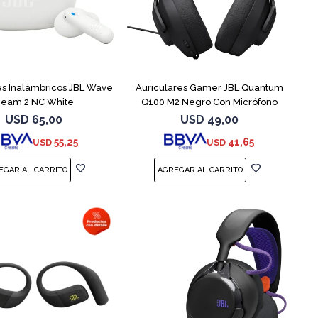
es Inalámbricos JBL Wave
Auriculares Gamer JBL Quantum
eam 2 NC White
Q100 M2 Negro Con Micrófono
USD
65,00
USD
49,00
55,25
41,65
USD
USD