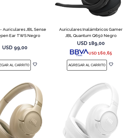
 Auriculares JBL Sense
Auriculares Inalámbricos Gamer
 Open Ear TWS Negro
JBL Quantum Q650 Negro
USD
189,00
USD
99,00
160,65
USD