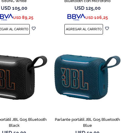
680NC White
Bluetooth con Micrófono
USD
105,00
USD
125,00
89,25
106,25
USD
USD
portátil JBL Go5 Bluetooth
Parlante portátil JBL Go5 Bluetooth
Black
Blue
USD
59,00
USD
59,00