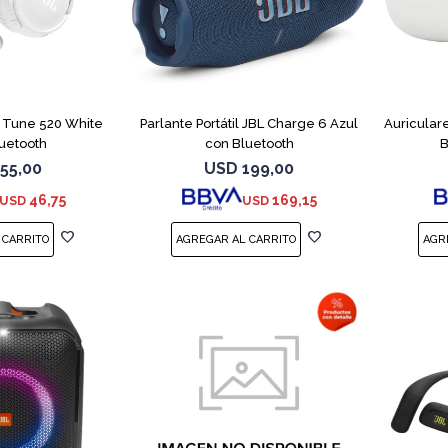
L Tune 520 White
Parlante Portátil JBL Charge 6 Azul
Auricular
uetooth
con Bluetooth
B
55,00
USD
199,00
46,75
169,15
USD
USD