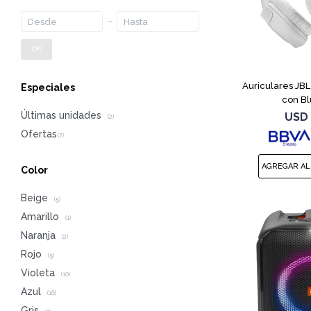
OK
Auriculares JB
Especiales
con Bl
Últimas unidades
USD
(2)
Color
Beige
(5)
Amarillo
(1)
Naranja
(2)
Rojo
(5)
Violeta
(10)
Azul
(16)
Gris