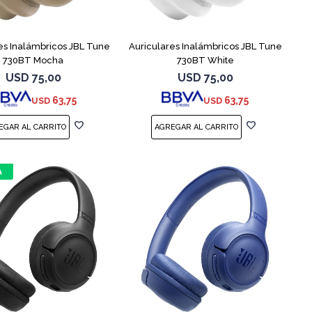
es Inalámbricos JBL Tune
Auriculares Inalámbricos JBL Tune
730BT Mocha
730BT White
USD
75,00
USD
75,00
63,75
63,75
USD
USD