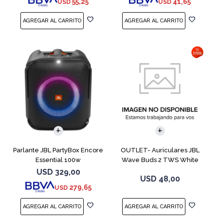
55,25
41,65
USD
USD
Parlante JBL PartyBox Encore
OUTLET- Auriculares JBL
Essential 100w
Wave Buds 2 TWS White
USD
329,00
USD
48,00
279,65
USD