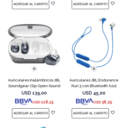
Auriculares Inalámbricos JBL
Auriculares JBL Endurance
Soundgear Clip Open Sound
Run 3 con Bluetooth Azul
Blanc
USD
139,00
USD
45,00
118,15
38,25
USD
USD