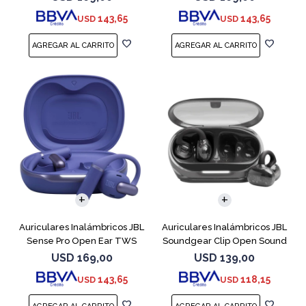
143,65
143,65
USD
USD
Auriculares Inalámbricos JBL
Auriculares Inalámbricos JBL
Sense Pro Open Ear TWS
Soundgear Clip Open Sound
Azul
Negro
USD
169,00
USD
139,00
143,65
118,15
USD
USD