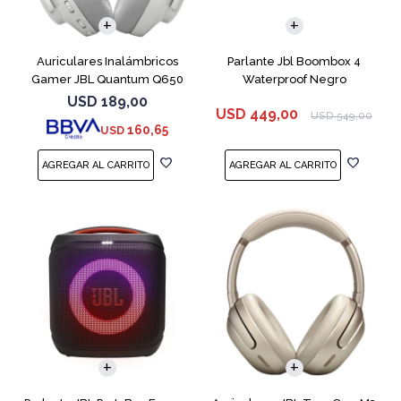
Auriculares Inalámbricos
Parlante Jbl Boombox 4
Gamer JBL Quantum Q650
Waterproof Negro
Blanco
USD
189,00
USD
449,00
USD
549,00
160,65
USD