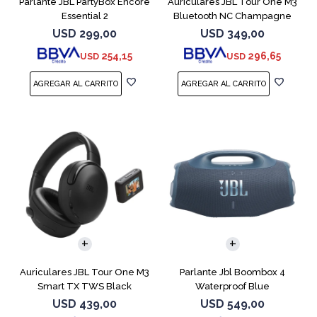
Parlante JBL PartyBox Encore
Auriculares JBL Tour One M3
Essential 2
Bluetooth NC Champagne
USD
299,00
USD
349,00
254,15
296,65
USD
USD
Auriculares JBL Tour One M3
Parlante Jbl Boombox 4
Smart TX TWS Black
Waterproof Blue
USD
439,00
USD
549,00