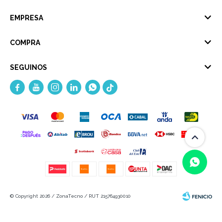
EMPRESA
COMPRA
SEGUINOS





© Copyright 2026 / ZonaTecno / RUT 215764930010
(0/4)