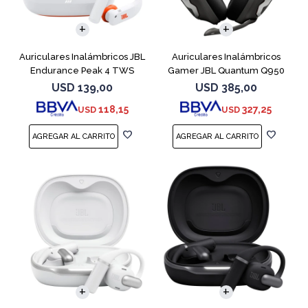
Auriculares Inalámbricos JBL
Auriculares Inalámbricos
Endurance Peak 4 TWS
Gamer JBL Quantum Q950
Blanco
Negro
USD
139,00
USD
385,00
118,15
327,25
USD
USD