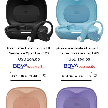
Auriculares Inalámbricos JBL
Auriculares Inalámbricos JBL
Sense Lite Open Ear TWS
Sense Lite Open Ear TWS
Negro
Azul
USD
109,00
USD
109,00
92,65
92,65
USD
USD