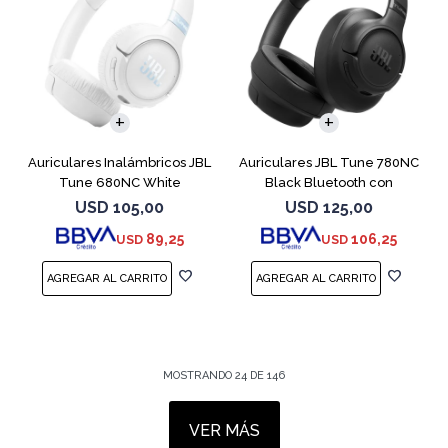
Auriculares Inalámbricos JBL
Auriculares JBL Tune 780NC
Tune 680NC White
Black Bluetooth con
Micrófono
USD
105,00
USD
125,00
89,25
106,25
USD
USD
MOSTRANDO
24
DE
146
VER MÁS