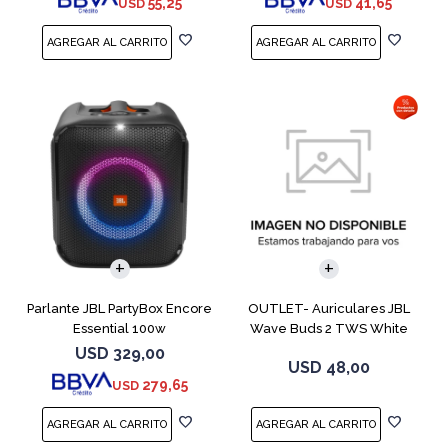
55,25
41,65
USD
USD
Parlante JBL PartyBox Encore
OUTLET- Auriculares JBL
Essential 100w
Wave Buds 2 TWS White
USD
329,00
USD
48,00
279,65
USD