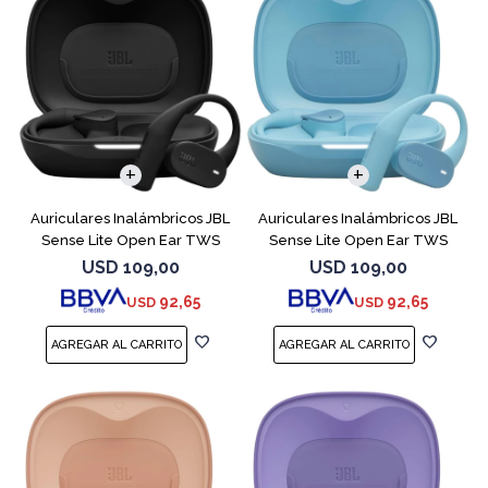
Auriculares Inalámbricos JBL
Auriculares Inalámbricos JBL
Sense Lite Open Ear TWS
Sense Lite Open Ear TWS
Negro
Azul
USD
109,00
USD
109,00
92,65
92,65
USD
USD