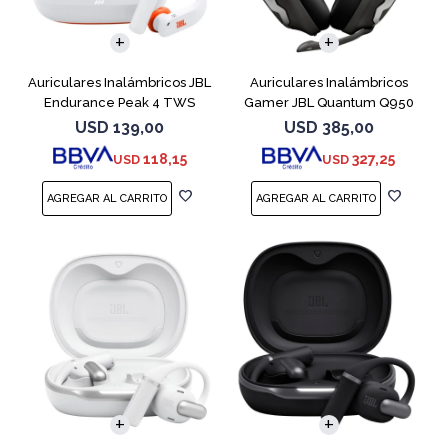
Auriculares Inalámbricos JBL
Auriculares Inalámbricos
Endurance Peak 4 TWS
Gamer JBL Quantum Q950
Blanco
Negro
USD
139,00
USD
385,00
118,15
327,25
USD
USD