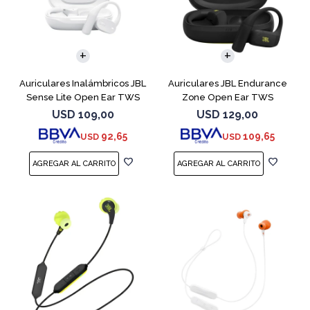
Auriculares Inalámbricos JBL
Auriculares JBL Endurance
Sense Lite Open Ear TWS
Zone Open Ear TWS
Blanco
Bluetooth Black
USD
109,00
USD
129,00
92,65
109,65
USD
USD