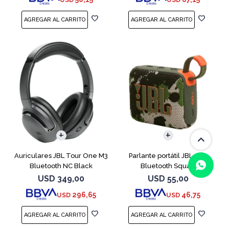
Auriculares JBL Tour One M3
Parlante portátil JBL Go4
Bluetooth NC Black
Bluetooth Squad
USD
349,00
USD
55,00
296,65
46,75
USD
USD
(0/4)