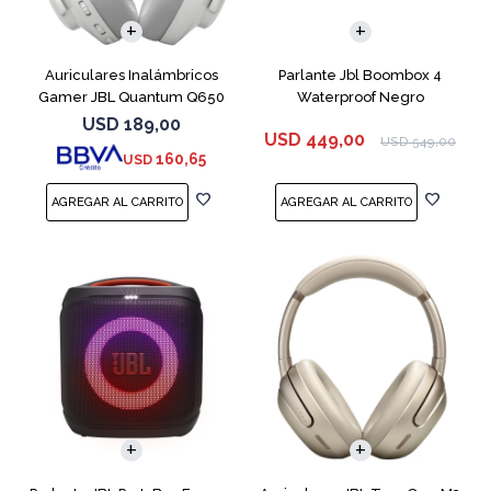
Auriculares Inalámbricos
Parlante Jbl Boombox 4
Gamer JBL Quantum Q650
Waterproof Negro
Blanco
USD
189,00
USD
449,00
USD
549,00
160,65
USD