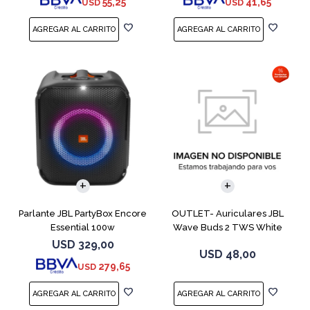
55,25
41,65
USD
USD
Parlante JBL PartyBox Encore
OUTLET- Auriculares JBL
Essential 100w
Wave Buds 2 TWS White
USD
329,00
USD
48,00
279,65
USD