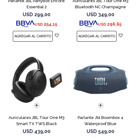
Parlante JBL PartyBox Encore
Auriculares JBL Tour One M3
Essential 2
Bluetooth NC Champagne
USD
299,00
USD
349,00
254,15
296,65
USD
USD
Auriculares JBL Tour One M3
Parlante Jbl Boombox 4
Smart TX TWS Black
Waterproof Blue
USD
439,00
USD
549,00