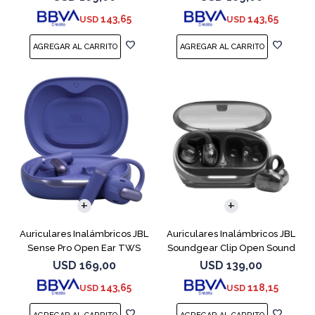
143,65
143,65
USD
USD
Auriculares Inalámbricos JBL
Auriculares Inalámbricos JBL
Sense Pro Open Ear TWS
Soundgear Clip Open Sound
Azul
Negro
USD
169,00
USD
139,00
143,65
118,15
USD
USD