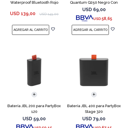
Waterproof Bluetooth Rojo
Quantum Q250 Negro Con
Micrófono
USD
69,00
USD
139,00
USD
149,00
58,65
USD
Batería JBL 200 para PartyBox
Batería JBL 400 para PartyBox
120
Stage 320
USD
59,00
USD
79,00
50,15
67,15
USD
USD