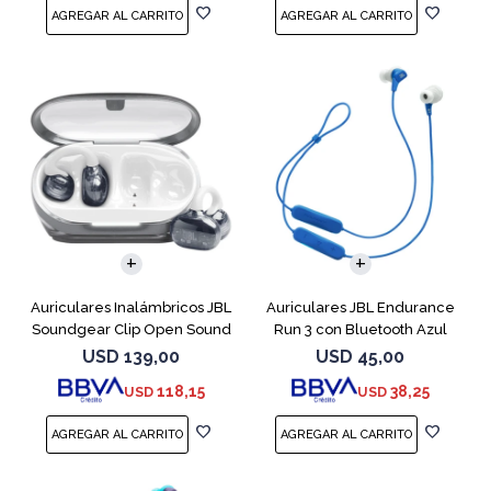
Auriculares Inalámbricos JBL
Auriculares JBL Endurance
Soundgear Clip Open Sound
Run 3 con Bluetooth Azul
Blanc
USD
139,00
USD
45,00
118,15
38,25
USD
USD