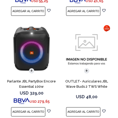
55,25
41,65
USD
USD
Parlante JBL PartyBox Encore
OUTLET- Auriculares JBL
Essential 100w
Wave Buds 2 TWS White
USD
329,00
USD
48,00
279,65
USD