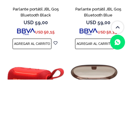
Parlante portátil JBL Go5
Parlante portátil JBL Go5
Bluetooth Black
Bluetooth Blue
USD
59,00
USD
59,00
50,15
50,15
USD
USD
(0/4)
Parlante portátil JBL Go5
Auriculares Inalámbricos JBL
Bluetooth Red
Soundgear Clip Open Sound