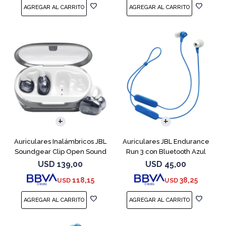
Auriculares Inalámbricos JBL
Auriculares JBL Endurance
Soundgear Clip Open Sound
Run 3 con Bluetooth Azul
Blanc
USD
139,00
USD
45,00
118,15
38,25
USD
USD