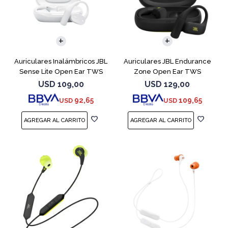
Auriculares Inalámbricos JBL
Auriculares JBL Endurance
Sense Lite Open Ear TWS
Zone Open Ear TWS
Blanco
Bluetooth Black
USD
109,00
USD
129,00
92,65
109,65
USD
USD