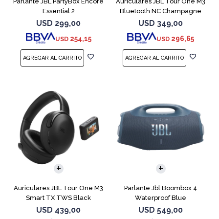
Parlante JBL PartyBox Encore
Auriculares JBL Tour One M3
Essential 2
Bluetooth NC Champagne
USD
299,00
USD
349,00
254,15
296,65
USD
USD
Auriculares JBL Tour One M3
Parlante Jbl Boombox 4
Smart TX TWS Black
Waterproof Blue
USD
439,00
USD
549,00