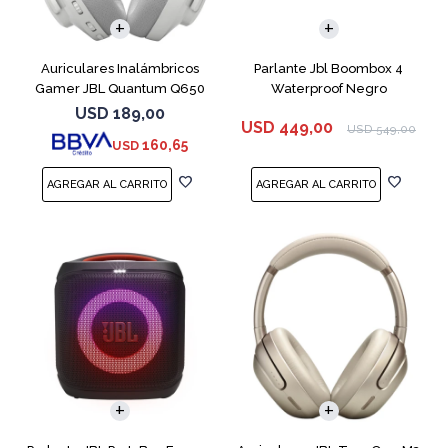
Auriculares Inalámbricos
Parlante Jbl Boombox 4
Gamer JBL Quantum Q650
Waterproof Negro
Blanco
USD
189,00
USD
449,00
USD
549,00
160,65
USD