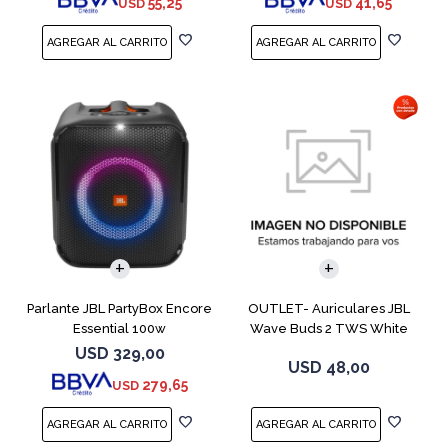
55,25
41,65
USD
USD
Parlante JBL PartyBox Encore
OUTLET- Auriculares JBL
Essential 100w
Wave Buds 2 TWS White
USD
329,00
USD
48,00
279,65
USD