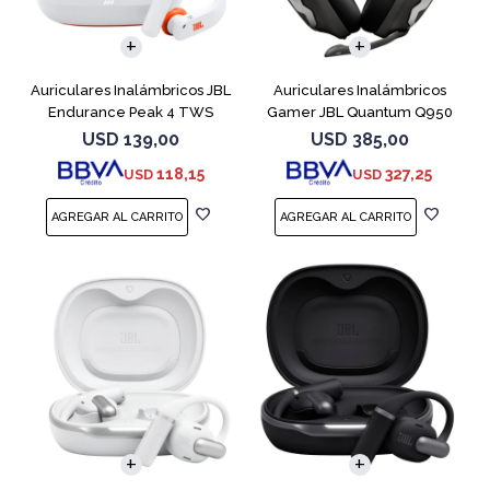
Auriculares Inalámbricos JBL
Auriculares Inalámbricos
Endurance Peak 4 TWS
Gamer JBL Quantum Q950
Blanco
Negro
USD
139,00
USD
385,00
118,15
327,25
USD
USD