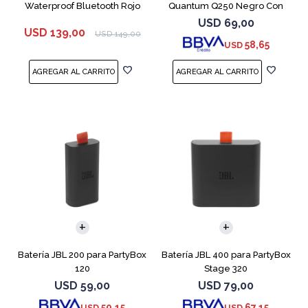
Waterproof Bluetooth Rojo
Quantum Q250 Negro Con
Micrófono
USD
69,00
USD
139,00
USD
149,00
58,65
USD
Batería JBL 200 para PartyBox
Batería JBL 400 para PartyBox
120
Stage 320
USD
59,00
USD
79,00
50,15
67,15
USD
USD