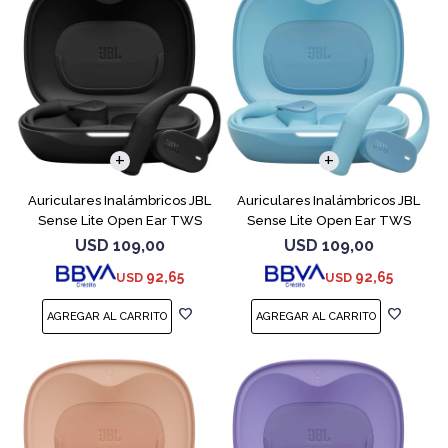
Auriculares Inalámbricos JBL
Auriculares Inalámbricos JBL
Sense Lite Open Ear TWS
Sense Lite Open Ear TWS
Negro
Azul
USD
109,00
USD
109,00
92,65
92,65
USD
USD