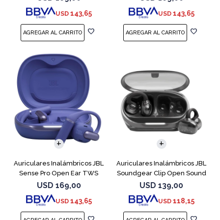
143,65
143,65
USD
USD
Auriculares Inalámbricos JBL
Auriculares Inalámbricos JBL
Sense Pro Open Ear TWS
Soundgear Clip Open Sound
Azul
Negro
USD
169,00
USD
139,00
143,65
118,15
USD
USD