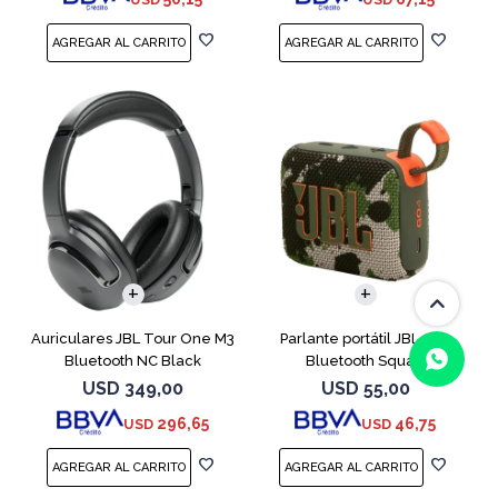
Auriculares JBL Tour One M3
Parlante portátil JBL Go4
Bluetooth NC Black
Bluetooth Squad
USD
349,00
USD
55,00
296,65
46,75
USD
USD
(0/4)