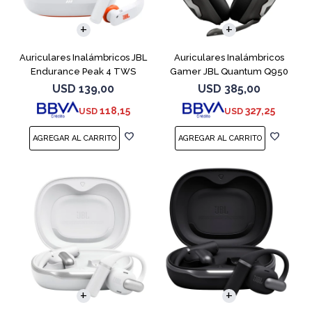
Auriculares Inalámbricos JBL
Auriculares Inalámbricos
Endurance Peak 4 TWS
Gamer JBL Quantum Q950
Blanco
Negro
USD
139,00
USD
385,00
118,15
327,25
USD
USD