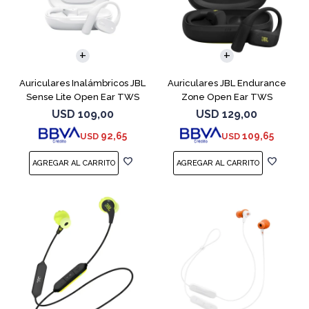
Auriculares Inalámbricos JBL
Auriculares JBL Endurance
Sense Lite Open Ear TWS
Zone Open Ear TWS
Blanco
Bluetooth Black
USD
109,00
USD
129,00
92,65
109,65
USD
USD