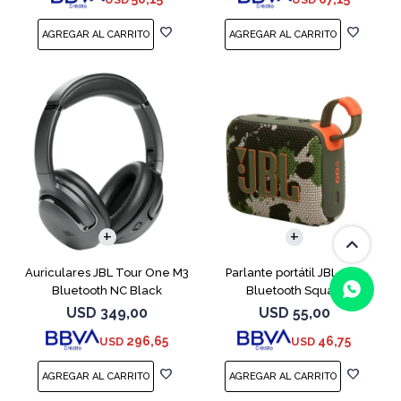
Auriculares JBL Tour One M3
Parlante portátil JBL Go4
Bluetooth NC Black
Bluetooth Squad
USD
349,00
USD
55,00
296,65
46,75
USD
USD
(0/4)