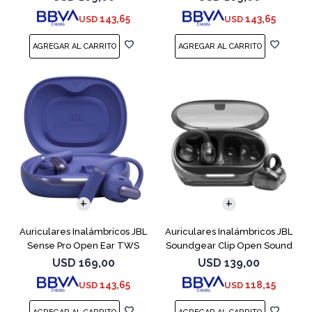
143,65
143,65
USD
USD
Auriculares Inalámbricos JBL
Auriculares Inalámbricos JBL
Sense Pro Open Ear TWS
Soundgear Clip Open Sound
Azul
Negro
USD
169,00
USD
139,00
143,65
118,15
USD
USD