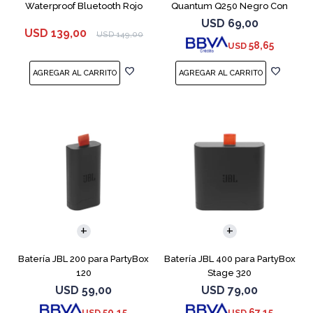
Waterproof Bluetooth Rojo
Quantum Q250 Negro Con
Micrófono
USD
69,00
USD
139,00
USD
149,00
58,65
USD
Batería JBL 200 para PartyBox
Batería JBL 400 para PartyBox
120
Stage 320
USD
59,00
USD
79,00
50,15
67,15
USD
USD