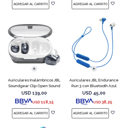
Auriculares Inalámbricos JBL
Auriculares JBL Endurance
Soundgear Clip Open Sound
Run 3 con Bluetooth Azul
Blanc
USD
139,00
USD
45,00
118,15
38,25
USD
USD