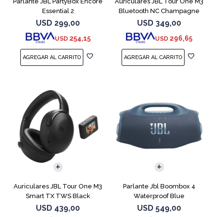
Parlante JBL PartyBox Encore
Auriculares JBL Tour One M3
Essential 2
Bluetooth NC Champagne
USD
299,00
USD
349,00
254,15
296,65
USD
USD
Auriculares JBL Tour One M3
Parlante Jbl Boombox 4
Smart TX TWS Black
Waterproof Blue
USD
439,00
USD
549,00