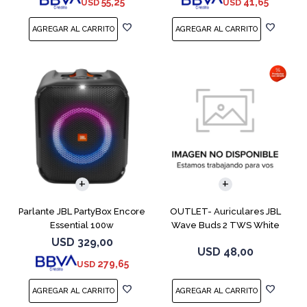
55,25
41,65
USD
USD
Parlante JBL PartyBox Encore
OUTLET- Auriculares JBL
Essential 100w
Wave Buds 2 TWS White
USD
329,00
USD
48,00
279,65
USD