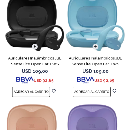
Auriculares Inalámbricos JBL
Auriculares Inalámbricos JBL
Sense Lite Open Ear TWS
Sense Lite Open Ear TWS
Negro
Azul
USD
109,00
USD
109,00
92,65
92,65
USD
USD