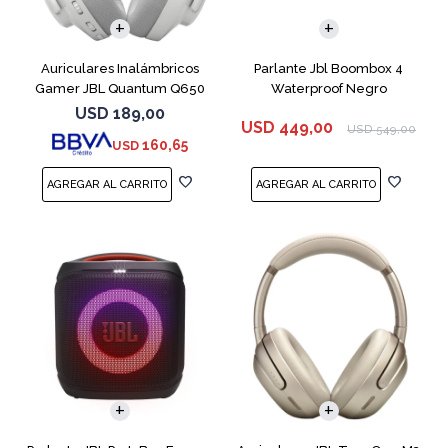
Auriculares Inalámbricos
Parlante Jbl Boombox 4
Gamer JBL Quantum Q650
Waterproof Negro
Blanco
USD
189,00
USD
449,00
USD
549,00
160,65
USD