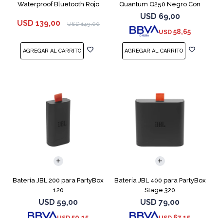
Waterproof Bluetooth Rojo
Quantum Q250 Negro Con
Micrófono
USD
69,00
USD
139,00
USD
149,00
58,65
USD
Batería JBL 200 para PartyBox
Batería JBL 400 para PartyBox
120
Stage 320
USD
59,00
USD
79,00
50,15
67,15
USD
USD