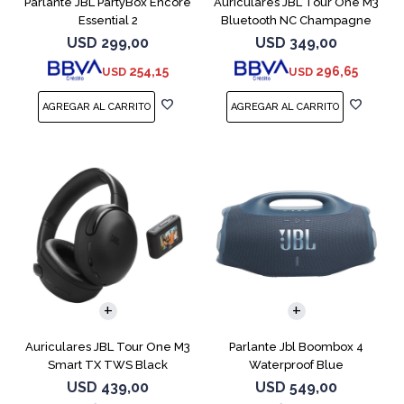
Parlante JBL PartyBox Encore
Auriculares JBL Tour One M3
Essential 2
Bluetooth NC Champagne
USD
299,00
USD
349,00
254,15
296,65
USD
USD
Auriculares JBL Tour One M3
Parlante Jbl Boombox 4
Smart TX TWS Black
Waterproof Blue
USD
439,00
USD
549,00