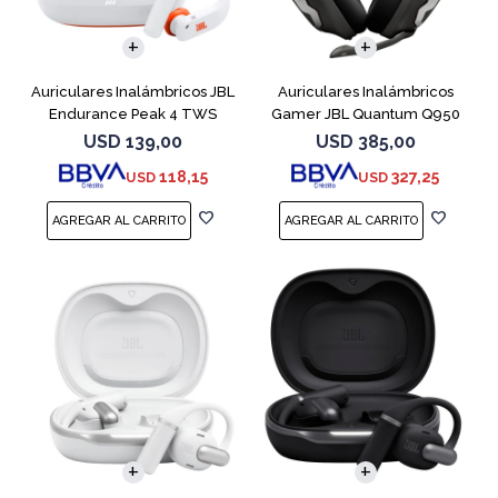
Auriculares Inalámbricos JBL
Auriculares Inalámbricos
Endurance Peak 4 TWS
Gamer JBL Quantum Q950
Blanco
Negro
USD
139,00
USD
385,00
118,15
327,25
USD
USD