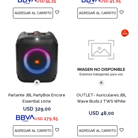
55,25
41,65
USD
USD
Parlante JBL PartyBox Encore
OUTLET- Auriculares JBL
Essential 100w
Wave Buds 2 TWS White
USD
329,00
USD
48,00
279,65
USD