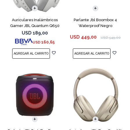
Auriculares Inalámbricos
Parlante Jbl Boombox 4
Gamer JBL Quantum Q650
Waterproof Negro
Blanco
USD
189,00
USD
449,00
USD
549,00
160,65
USD