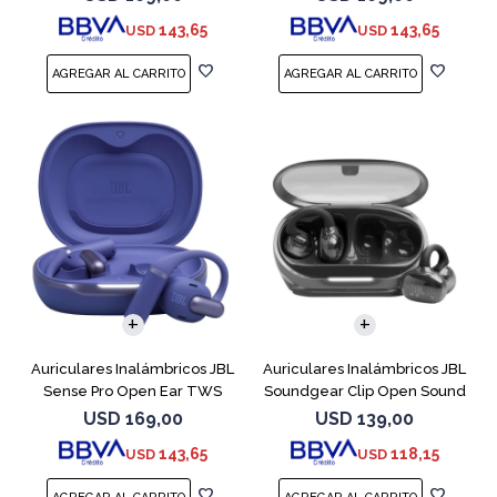
143,65
143,65
USD
USD
Auriculares Inalámbricos JBL
Auriculares Inalámbricos JBL
Sense Pro Open Ear TWS
Soundgear Clip Open Sound
Azul
Negro
USD
169,00
USD
139,00
143,65
118,15
USD
USD