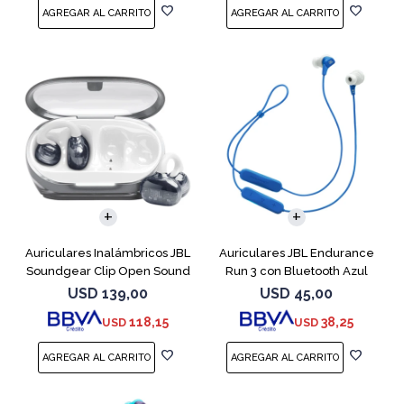
Auriculares Inalámbricos JBL
Auriculares JBL Endurance
Soundgear Clip Open Sound
Run 3 con Bluetooth Azul
Blanc
USD
139,00
USD
45,00
118,15
38,25
USD
USD