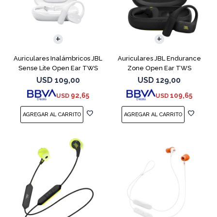
Auriculares Inalámbricos JBL
Auriculares JBL Endurance
Sense Lite Open Ear TWS
Zone Open Ear TWS
Blanco
Bluetooth Black
USD
109,00
USD
129,00
92,65
109,65
USD
USD