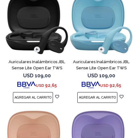
Auriculares Inalámbricos JBL
Auriculares Inalámbricos JBL
Sense Lite Open Ear TWS
Sense Lite Open Ear TWS
Negro
Azul
USD
109,00
USD
109,00
92,65
92,65
USD
USD