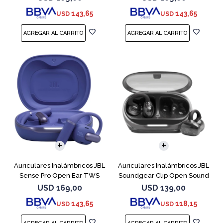
143,65
143,65
USD
USD
Auriculares Inalámbricos JBL
Auriculares Inalámbricos JBL
Sense Pro Open Ear TWS
Soundgear Clip Open Sound
Azul
Negro
USD
169,00
USD
139,00
143,65
118,15
USD
USD