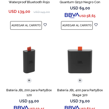
Waterproof Bluetooth Rojo
Quantum Q250 Negro Con
Micrófono
USD
69,00
USD
139,00
USD
149,00
58,65
USD
Batería JBL 200 para PartyBox
Batería JBL 400 para PartyBox
120
Stage 320
USD
59,00
USD
79,00
50,15
67,15
USD
USD