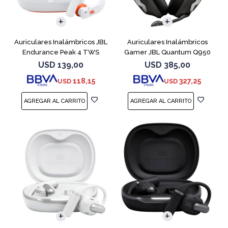
Auriculares Inalámbricos JBL
Auriculares Inalámbricos
Endurance Peak 4 TWS
Gamer JBL Quantum Q950
Blanco
Negro
USD
139,00
USD
385,00
118,15
327,25
USD
USD