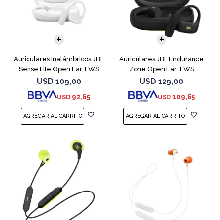
Auriculares Inalámbricos JBL
Auriculares JBL Endurance
Sense Lite Open Ear TWS
Zone Open Ear TWS
Blanco
Bluetooth Black
USD
109,00
USD
129,00
92,65
109,65
USD
USD