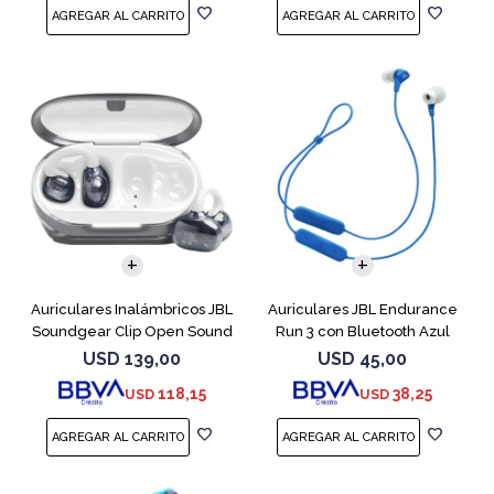
Auriculares Inalámbricos JBL
Auriculares JBL Endurance
Soundgear Clip Open Sound
Run 3 con Bluetooth Azul
Blanc
USD
139,00
USD
45,00
118,15
38,25
USD
USD