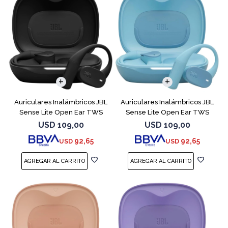
Auriculares Inalámbricos JBL
Auriculares Inalámbricos JBL
Sense Lite Open Ear TWS
Sense Lite Open Ear TWS
Negro
Azul
USD
109,00
USD
109,00
92,65
92,65
USD
USD