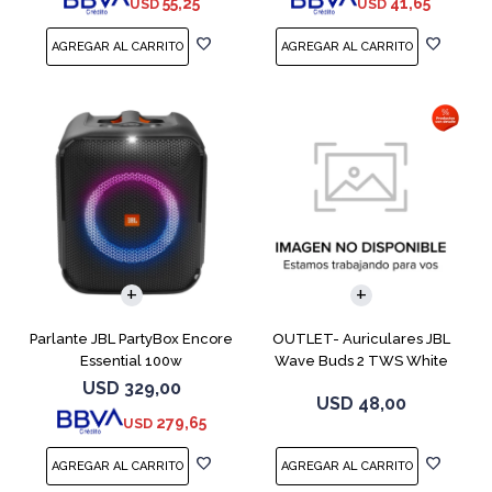
55,25
41,65
USD
USD
Parlante JBL PartyBox Encore
OUTLET- Auriculares JBL
Essential 100w
Wave Buds 2 TWS White
USD
329,00
USD
48,00
279,65
USD