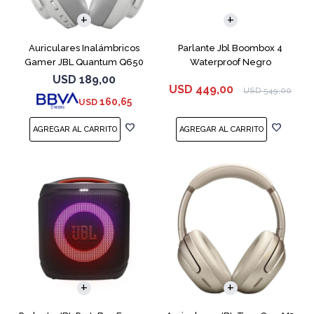
Auriculares Inalámbricos
Parlante Jbl Boombox 4
Gamer JBL Quantum Q650
Waterproof Negro
Blanco
USD
189,00
USD
449,00
USD
549,00
160,65
USD