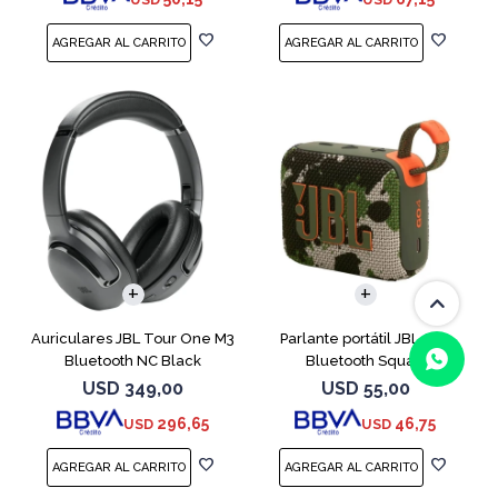
Auriculares JBL Tour One M3
Parlante portátil JBL Go4
Bluetooth NC Black
Bluetooth Squad
USD
349,00
USD
55,00
296,65
46,75
USD
USD
(0/4)