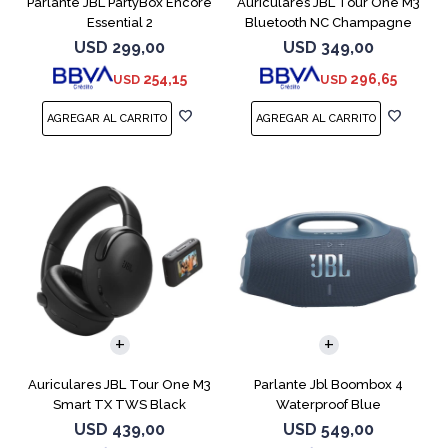
Parlante JBL PartyBox Encore
Auriculares JBL Tour One M3
Essential 2
Bluetooth NC Champagne
USD
299,00
USD
349,00
254,15
296,65
USD
USD
Auriculares JBL Tour One M3
Parlante Jbl Boombox 4
Smart TX TWS Black
Waterproof Blue
USD
439,00
USD
549,00