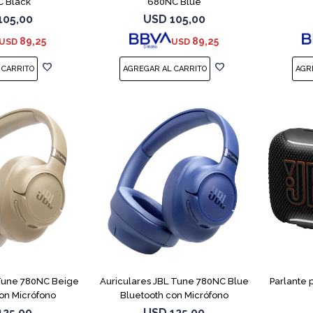
 Black
680NC Blue
105,00
USD
105,00
89,25
89,25
USD
USD
 Tune 780NC Beige
Auriculares JBL Tune 780NC Blue
Parlante 
on Micrófono
Bluetooth con Micrófono
125,00
USD
125,00