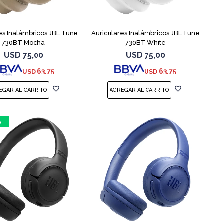
es Inalámbricos JBL Tune
Auriculares Inalámbricos JBL Tune
730BT Mocha
730BT White
USD
75,00
USD
75,00
63,75
63,75
USD
USD