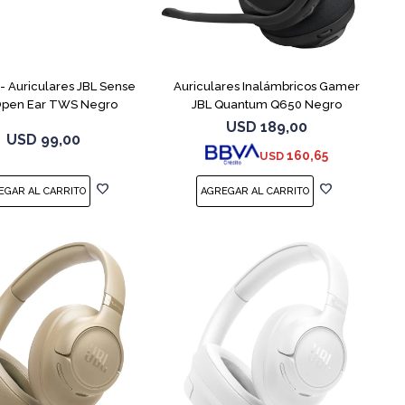
 Auriculares JBL Sense
Auriculares Inalámbricos Gamer
 Open Ear TWS Negro
JBL Quantum Q650 Negro
USD
189,00
USD
99,00
160,65
USD