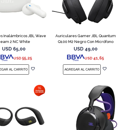
es Inalámbricos JBL Wave
Auriculares Gamer JBL Quantum
eam 2 NC White
Q100 M2 Negro Con Micrófono
USD
65,00
USD
49,00
55,25
41,65
USD
USD