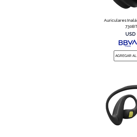
Auriculares Inal
730BT
USD