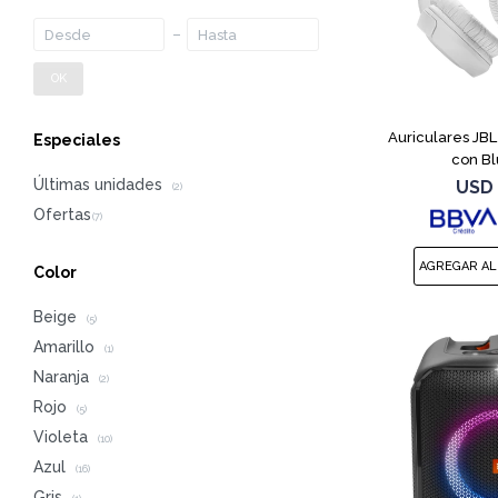
OK
Auriculares JB
Especiales
con Bl
Últimas unidades
USD
(2)
Color
Beige
(5)
Amarillo
(1)
Naranja
(2)
Rojo
(5)
Violeta
(10)
Azul
(16)
Gris