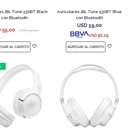
es JBL Tune 530BT Black
Auriculares JBL Tune 530BT Blue
con Bluetooth
con Bluetooth
USD
59,00
D
55,00
USD
59,00
50,15
USD