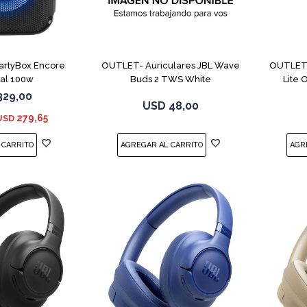
PartyBox Encore
OUTLET- Auriculares JBL Wave
OUTLET-
ial 100w
Buds 2 TWS White
Lite
329,00
USD
48,00
279,65
USD