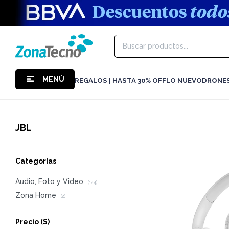
MENÚ
REGALOS | HASTA 30% OFF
LO NUEVO
DRONE
JBL
Categorías
Audio, Foto y Video
(144)
Zona Home
(2)
Precio
($)