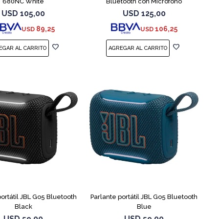
680NC White
Bluetooth con Micrófono
USD
105,00
USD
125,00
89,25
106,25
USD
USD
portátil JBL Go5 Bluetooth
Parlante portátil JBL Go5 Bluetooth
Black
Blue
USD
59,00
USD
59,00