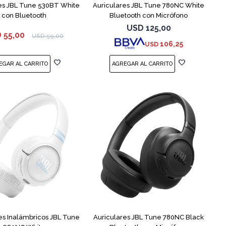
es JBL Tune 530BT White
Auriculares JBL Tune 780NC White
con Bluetooth
Bluetooth con Micrófono
USD
125,00
D
55,00
USD
59,00
106,25
USD
es Inalámbricos JBL Tune
Auriculares JBL Tune 780NC Black