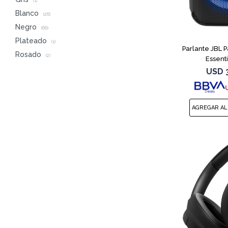
(1)
Blanco
(26)
Negro
(66)
Plateado
(1)
Parlante JBL 
Rosado
(2)
Essent
USD