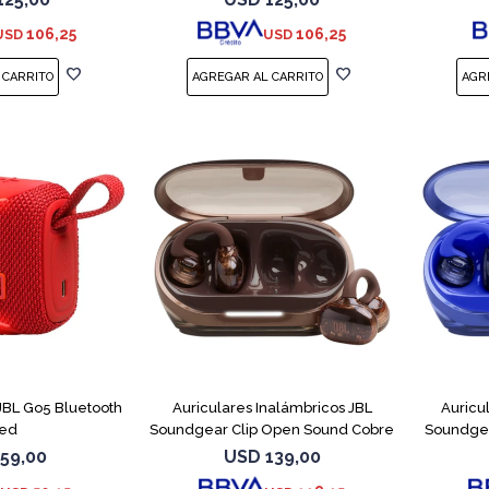
106,25
106,25
USD
USD
 JBL Go5 Bluetooth
Auriculares Inalámbricos JBL
Auricu
ed
Soundgear Clip Open Sound Cobre
Soundgea
59,00
USD
139,00