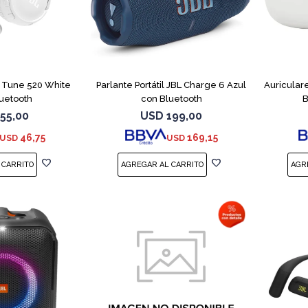
L Tune 520 White
Parlante Portátil JBL Charge 6 Azul
Auricular
uetooth
con Bluetooth
B
55,00
USD
199,00
46,75
169,15
USD
USD