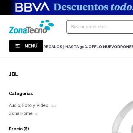
MENÚ
REGALOS | HASTA 30% OFF
LO NUEVO
DRONE
JBL
Categorías
Audio, Foto y Video
(144)
Zona Home
(2)
Precio
($)