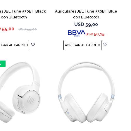
es JBL Tune 530BT Black
Auriculares JBL Tune 530BT Blue
con Bluetooth
con Bluetooth
USD
59,00
D
55,00
USD
59,00
50,15
USD