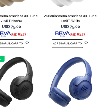
es Inalámbricos JBL Tune
Auriculares Inalámbricos JBL Tune
730BT Mocha
730BT White
USD
75,00
USD
75,00
63,75
63,75
USD
USD