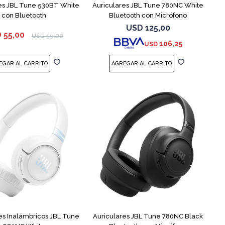
es JBL Tune 530BT White
Auriculares JBL Tune 780NC White
con Bluetooth
Bluetooth con Micrófono
USD
125,00
D
55,00
USD
59,00
106,25
USD
es Inalámbricos JBL Tune
Auriculares JBL Tune 780NC Black