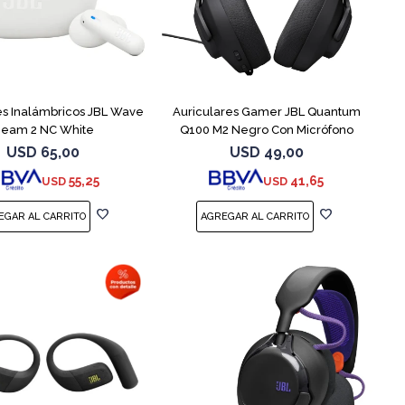
es Inalámbricos JBL Wave
Auriculares Gamer JBL Quantum
eam 2 NC White
Q100 M2 Negro Con Micrófono
USD
65,00
USD
49,00
55,25
41,65
USD
USD