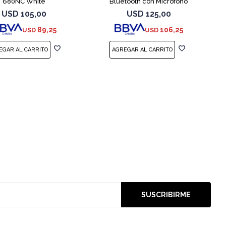
680NC White
Bluetooth con Micrófono
USD
105,00
USD
125,00
89,25
106,25
USD
USD
SUSCRIBIRME