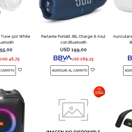
L Tune 520 White
Parlante Portátil JBL Charge 6 Azul
Auricular
uetooth
con Bluetooth
B
55,00
USD
199,00
46,75
169,15
USD
USD