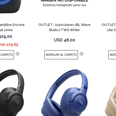
PartyBox Encore
OUTLET- Auriculares JBL Wave
OUTLET-
ial 100w
Buds 2 TWS White
Lite
329,00
USD
48,00
279,65
USD