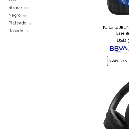
(1)
Blanco
(26)
Negro
(66)
Plateado
(1)
Parlante JBL 
Rosado
(2)
Essent
USD