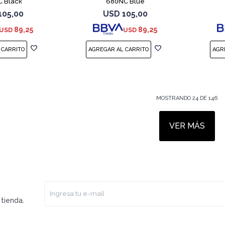
 Black
680NC Blue
105,00
USD
105,00
89,25
89,25
USD
USD
MOSTRANDO
24
DE
146
VER MÁS
tienda.