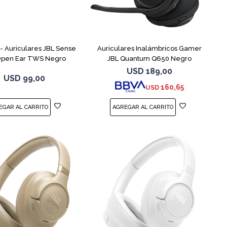
 Auriculares JBL Sense
Auriculares Inalámbricos Gamer
 Open Ear TWS Negro
JBL Quantum Q650 Negro
USD
189,00
USD
99,00
160,65
USD