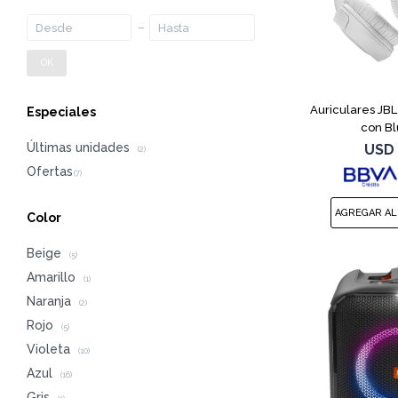
OK
Auriculares JB
Especiales
con Bl
Últimas unidades
USD
(2)
Color
Beige
(5)
Amarillo
(1)
Naranja
(2)
Rojo
(5)
Violeta
(10)
Azul
(16)
Gris