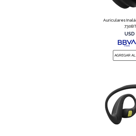
Auriculares Inal
730BT
USD