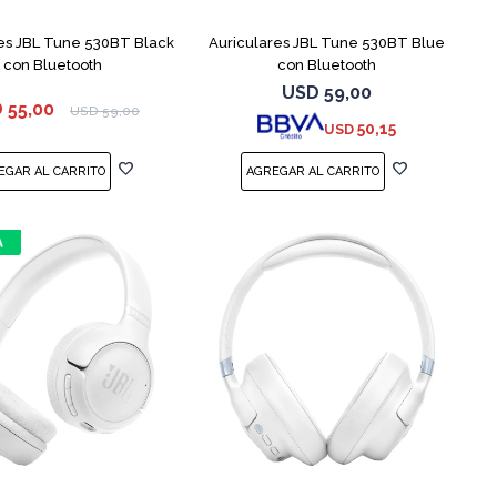
es JBL Tune 530BT Black
Auriculares JBL Tune 530BT Blue
con Bluetooth
con Bluetooth
USD
59,00
D
55,00
USD
59,00
50,15
USD