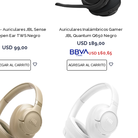
 Auriculares JBL Sense
Auriculares Inalámbricos Gamer
 Open Ear TWS Negro
JBL Quantum Q650 Negro
USD
189,00
USD
99,00
160,65
USD