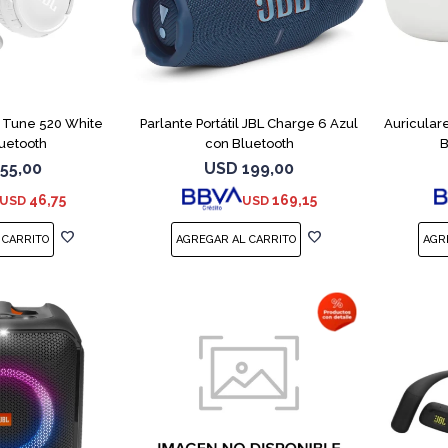
L Tune 520 White
Parlante Portátil JBL Charge 6 Azul
Auricular
uetooth
con Bluetooth
B
55,00
USD
199,00
46,75
169,15
USD
USD