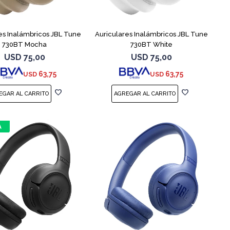
es Inalámbricos JBL Tune
Auriculares Inalámbricos JBL Tune
730BT Mocha
730BT White
USD
75,00
USD
75,00
63,75
63,75
USD
USD