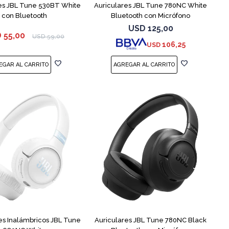
es JBL Tune 530BT White
Auriculares JBL Tune 780NC White
con Bluetooth
Bluetooth con Micrófono
USD
125,00
D
55,00
USD
59,00
106,25
USD
es Inalámbricos JBL Tune
Auriculares JBL Tune 780NC Black