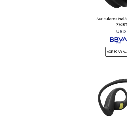
Auriculares Inal
730BT
USD