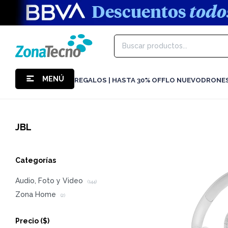
MENÚ
REGALOS | HASTA 30% OFF
LO NUEVO
DRONE
JBL
Categorías
Audio, Foto y Video
(144)
Zona Home
(2)
Precio
($)