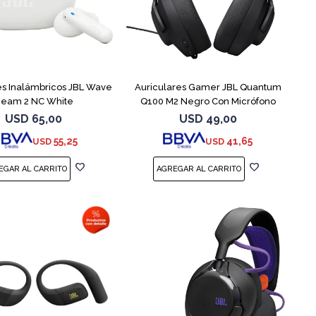
es Inalámbricos JBL Wave
Auriculares Gamer JBL Quantum
eam 2 NC White
Q100 M2 Negro Con Micrófono
USD
65,00
USD
49,00
55,25
41,65
USD
USD