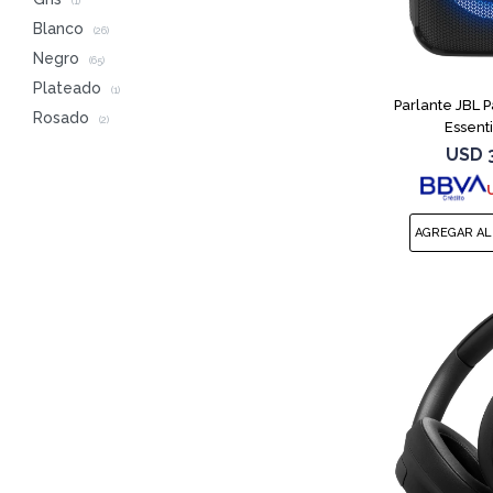
(1)
Blanco
(26)
Negro
(65)
Plateado
(1)
Parlante JBL 
Rosado
(2)
Essent
USD