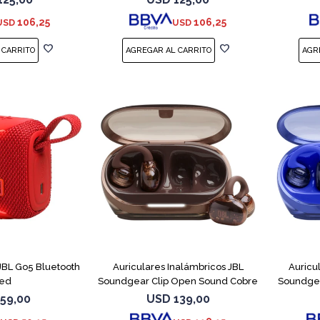
106,25
106,25
USD
USD
 JBL Go5 Bluetooth
Auriculares Inalámbricos JBL
Auricu
ed
Soundgear Clip Open Sound Cobre
Soundgea
59,00
USD
139,00