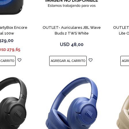
PartyBox Encore
OUTLET- Auriculares JBL Wave
OUTLET-
ial 100w
Buds 2 TWS White
Lite
329,00
USD
48,00
279,65
USD