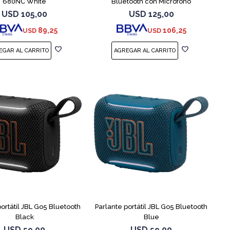
680NC White
Bluetooth con Micrófono
USD
105,00
USD
125,00
89,25
106,25
USD
USD
portátil JBL Go5 Bluetooth
Parlante portátil JBL Go5 Bluetooth
Black
Blue
USD
59,00
USD
59,00