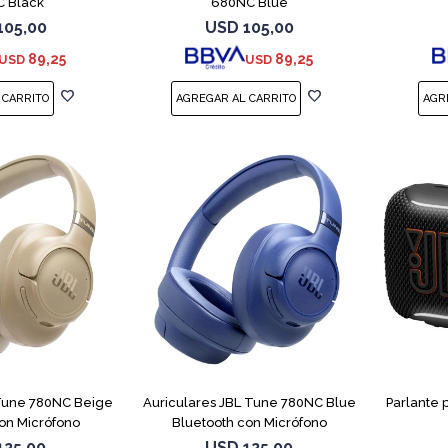
 Black
680NC Blue
105,00
USD
105,00
89,25
89,25
USD
USD
 Tune 780NC Beige
Auriculares JBL Tune 780NC Blue
Parlante 
on Micrófono
Bluetooth con Micrófono
125,00
USD
125,00