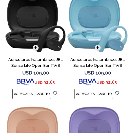
Auriculares Inalámbricos JBL
Auriculares Inalámbricos JBL
Sense Lite Open Ear TWS
Sense Lite Open Ear TWS
Negro
Azul
USD
109,00
USD
109,00
92,65
92,65
USD
USD