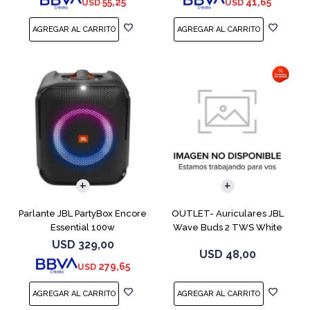
55,25
41,65
USD
USD
Parlante JBL PartyBox Encore
OUTLET- Auriculares JBL
Essential 100w
Wave Buds 2 TWS White
USD
329,00
USD
48,00
279,65
USD