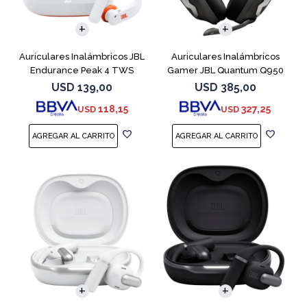
Auriculares Inalámbricos JBL
Auriculares Inalámbricos
Endurance Peak 4 TWS
Gamer JBL Quantum Q950
Blanco
Negro
USD
139,00
USD
385,00
118,15
327,25
USD
USD