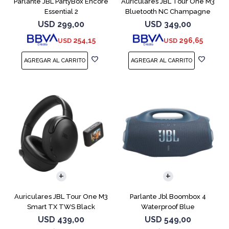
Parlante JBL PartyBox Encore
Auriculares JBL Tour One M3
Essential 2
Bluetooth NC Champagne
USD
299,00
USD
349,00
254,15
296,65
USD
USD
Auriculares JBL Tour One M3
Parlante Jbl Boombox 4
Smart TX TWS Black
Waterproof Blue
USD
439,00
USD
549,00