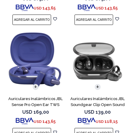
143,65
143,65
USD
USD
Auriculares Inalámbricos JBL
Auriculares Inalámbricos JBL
Sense Pro Open Ear TWS
Soundgear Clip Open Sound
Azul
Negro
USD
169,00
USD
139,00
143,65
118,15
USD
USD