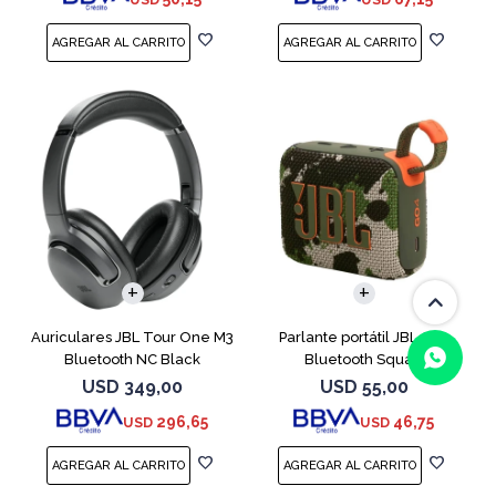
Auriculares JBL Tour One M3
Parlante portátil JBL Go4
Bluetooth NC Black
Bluetooth Squad
USD
349,00
USD
55,00
296,65
46,75
USD
USD
(0/4)