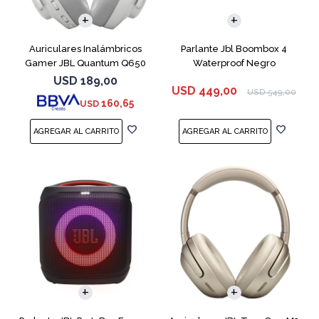
Auriculares Inalámbricos
Parlante Jbl Boombox 4
Gamer JBL Quantum Q650
Waterproof Negro
Blanco
USD
189,00
USD
449,00
USD
549,00
160,65
USD