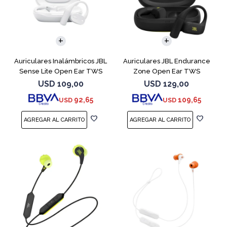
Auriculares Inalámbricos JBL
Auriculares JBL Endurance
Sense Lite Open Ear TWS
Zone Open Ear TWS
Blanco
Bluetooth Black
USD
109,00
USD
129,00
92,65
109,65
USD
USD