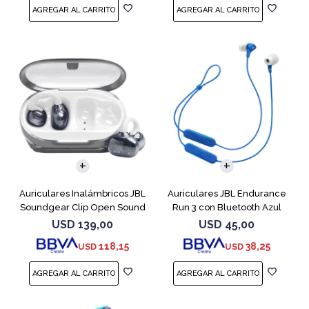
Auriculares Inalámbricos JBL
Auriculares JBL Endurance
Soundgear Clip Open Sound
Run 3 con Bluetooth Azul
Blanc
USD
139,00
USD
45,00
118,15
38,25
USD
USD