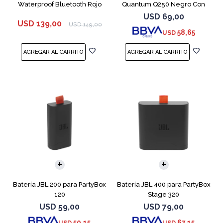
Waterproof Bluetooth Rojo
Quantum Q250 Negro Con
Micrófono
USD
69,00
USD
139,00
USD
149,00
58,65
USD
Batería JBL 200 para PartyBox
Batería JBL 400 para PartyBox
120
Stage 320
USD
59,00
USD
79,00
50,15
67,15
USD
USD