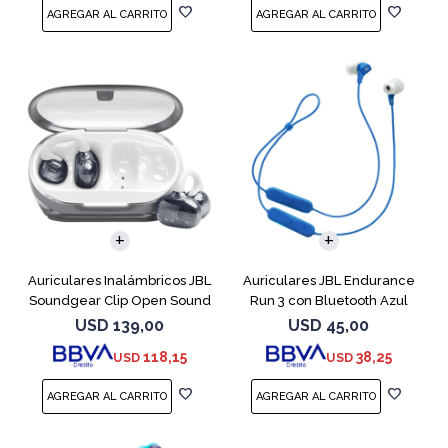
Auriculares Inalámbricos JBL
Auriculares JBL Endurance
Soundgear Clip Open Sound
Run 3 con Bluetooth Azul
Blanc
USD
139,00
USD
45,00
118,15
38,25
USD
USD