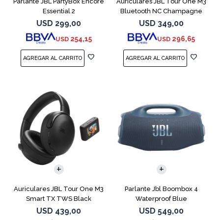
Parlante JBL PartyBox Encore
Auriculares JBL Tour One M3
Essential 2
Bluetooth NC Champagne
USD
299,00
USD
349,00
254,15
296,65
USD
USD
Auriculares JBL Tour One M3
Parlante Jbl Boombox 4
Smart TX TWS Black
Waterproof Blue
USD
439,00
USD
549,00