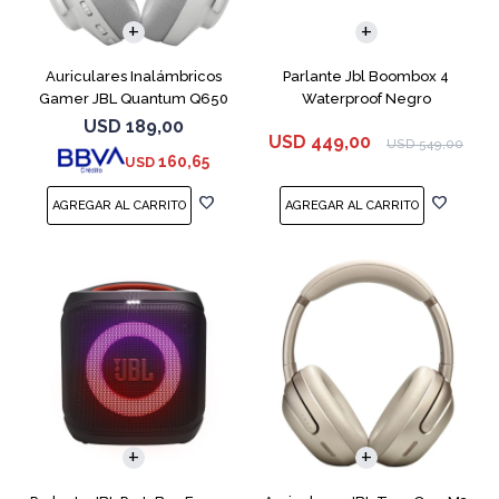
Auriculares Inalámbricos
Parlante Jbl Boombox 4
Gamer JBL Quantum Q650
Waterproof Negro
Blanco
USD
189,00
USD
449,00
USD
549,00
160,65
USD