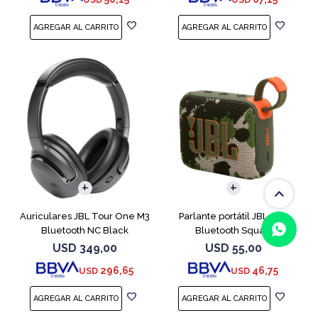
Auriculares JBL Tour One M3
Parlante portátil JBL Go4
Bluetooth NC Black
Bluetooth Squad
USD
349,00
USD
55,00
296,65
46,75
USD
USD
(0/4)