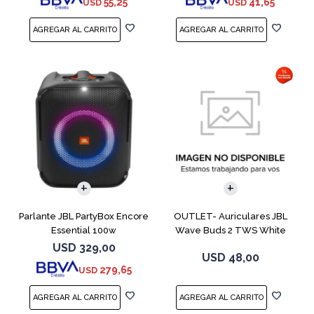
55,25
41,65
USD
USD
Parlante JBL PartyBox Encore
OUTLET- Auriculares JBL
Essential 100w
Wave Buds 2 TWS White
USD
329,00
USD
48,00
279,65
USD