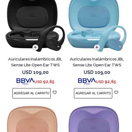
Auriculares Inalámbricos JBL
Auriculares Inalámbricos JBL
Sense Lite Open Ear TWS
Sense Lite Open Ear TWS
Negro
Azul
USD
109,00
USD
109,00
92,65
92,65
USD
USD