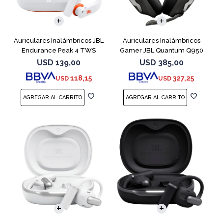
Auriculares Inalámbricos JBL
Auriculares Inalámbricos
Endurance Peak 4 TWS
Gamer JBL Quantum Q950
Blanco
Negro
USD
139,00
USD
385,00
118,15
327,25
USD
USD