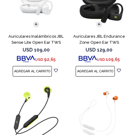
Auriculares Inalámbricos JBL
Auriculares JBL Endurance
Sense Lite Open Ear TWS
Zone Open Ear TWS
Blanco
Bluetooth Black
USD
109,00
USD
129,00
92,65
109,65
USD
USD