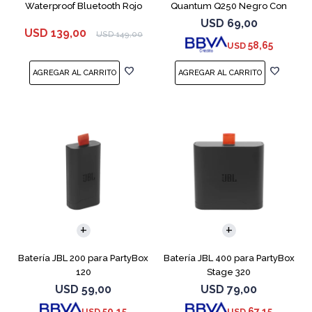
Waterproof Bluetooth Rojo
Quantum Q250 Negro Con
Micrófono
USD
69,00
USD
139,00
USD
149,00
58,65
USD
Batería JBL 200 para PartyBox
Batería JBL 400 para PartyBox
120
Stage 320
USD
59,00
USD
79,00
50,15
67,15
USD
USD