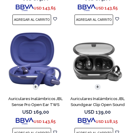
143,65
143,65
USD
USD
Auriculares Inalámbricos JBL
Auriculares Inalámbricos JBL
Sense Pro Open Ear TWS
Soundgear Clip Open Sound
Azul
Negro
USD
169,00
USD
139,00
143,65
118,15
USD
USD