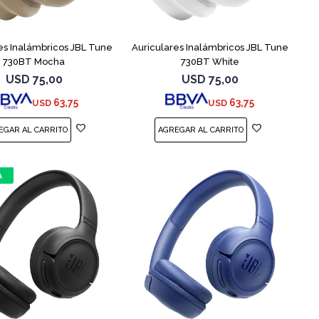
es Inalámbricos JBL Tune
Auriculares Inalámbricos JBL Tune
730BT Mocha
730BT White
USD
75,00
USD
75,00
63,75
63,75
USD
USD