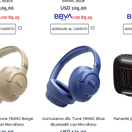
 Black
680NC Blue
105,00
USD
105,00
89,25
89,25
USD
USD
 Tune 780NC Beige
Auriculares JBL Tune 780NC Blue
Parlante 
on Micrófono
Bluetooth con Micrófono
125,00
USD
125,00