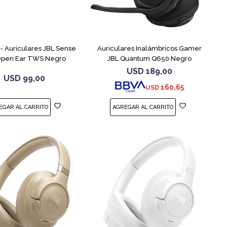
 Auriculares JBL Sense
Auriculares Inalámbricos Gamer
 Open Ear TWS Negro
JBL Quantum Q650 Negro
USD
189,00
USD
99,00
160,65
USD