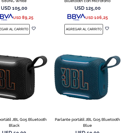
680NC White
Bluetooth con Micrófono
USD
105,00
USD
125,00
89,25
106,25
USD
USD
portátil JBL Go5 Bluetooth
Parlante portátil JBL Go5 Bluetooth
Black
Blue
USD
59,00
USD
59,00