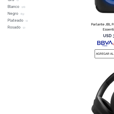
(1)
Blanco
(26)
Negro
(65)
Plateado
(1)
Parlante JBL 
Rosado
(2)
Essent
USD