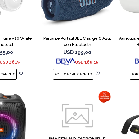
L Tune 520 White
Parlante Portátil JBL Charge 6 Azul
Auricular
uetooth
con Bluetooth
B
55,00
USD
199,00
46,75
169,15
USD
USD