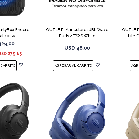
PartyBox Encore
OUTLET- Auriculares JBL Wave
OUTLET-
ial 100w
Buds 2 TWS White
Lite
329,00
USD
48,00
279,65
USD