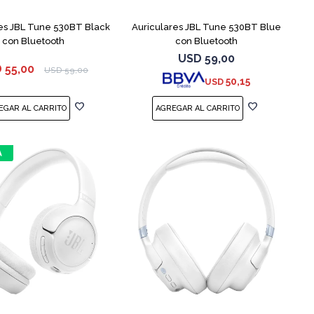
es JBL Tune 530BT Black
Auriculares JBL Tune 530BT Blue
con Bluetooth
con Bluetooth
USD
59,00
D
55,00
USD
59,00
50,15
USD