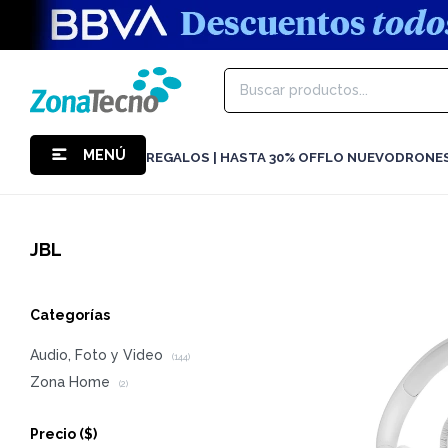
MENÚ
REGALOS | HASTA 30% OFF
LO NUEVO
DRONE
JBL
Categorías
Audio, Foto y Video
(144)
Zona Home
(2)
Precio
($)