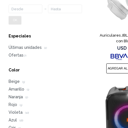
OK
Auriculares JB
Especiales
con Bl
Últimas unidades
USD
(2)
Color
Beige
(5)
Amarillo
(1)
Naranja
(2)
Rojo
(5)
Violeta
(10)
Azul
(16)
Gris