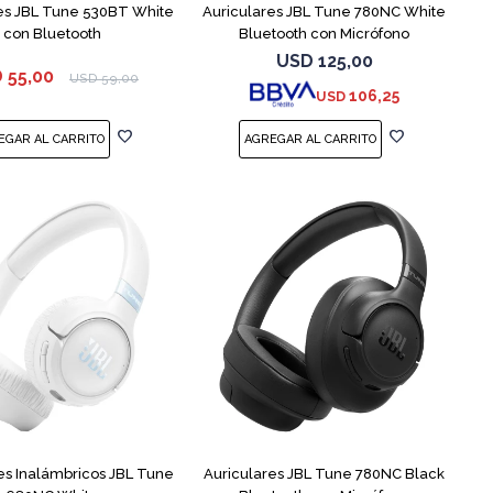
es JBL Tune 530BT White
Auriculares JBL Tune 780NC White
con Bluetooth
Bluetooth con Micrófono
USD
125,00
D
55,00
USD
59,00
106,25
USD
es Inalámbricos JBL Tune
Auriculares JBL Tune 780NC Black