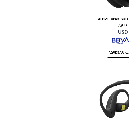
Auriculares Inal
730BT
USD