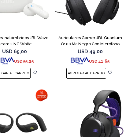
es Inalámbricos JBL Wave
Auriculares Gamer JBL Quantum
eam 2 NC White
Q100 M2 Negro Con Micrófono
USD
65,00
USD
49,00
55,25
41,65
USD
USD