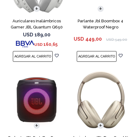
Auriculares Inalámbricos
Parlante Jbl Boombox 4
Gamer JBL Quantum Q650
Waterproof Negro
Blanco
USD
189,00
USD
449,00
USD
549,00
160,65
USD