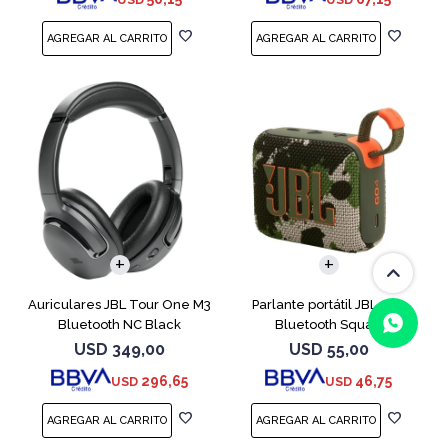
Auriculares JBL Tour One M3
Parlante portátil JBL Go4
Bluetooth NC Black
Bluetooth Squad
USD
349,00
USD
55,00
296,65
46,75
USD
USD
(0/4)