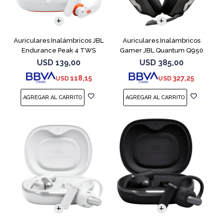
Auriculares Inalámbricos JBL
Auriculares Inalámbricos
Endurance Peak 4 TWS
Gamer JBL Quantum Q950
Blanco
Negro
USD
139,00
USD
385,00
118,15
327,25
USD
USD