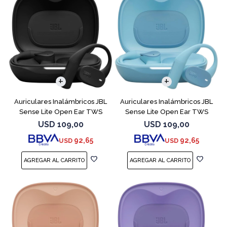
Auriculares Inalámbricos JBL
Auriculares Inalámbricos JBL
Sense Lite Open Ear TWS
Sense Lite Open Ear TWS
Negro
Azul
USD
109,00
USD
109,00
92,65
92,65
USD
USD