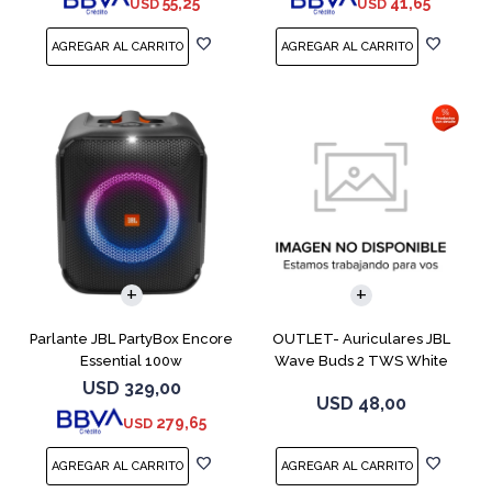
55,25
41,65
USD
USD
Parlante JBL PartyBox Encore
OUTLET- Auriculares JBL
Essential 100w
Wave Buds 2 TWS White
USD
329,00
USD
48,00
279,65
USD