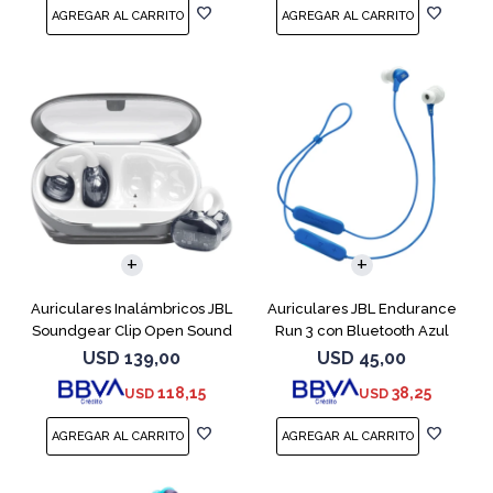
Auriculares Inalámbricos JBL
Auriculares JBL Endurance
Soundgear Clip Open Sound
Run 3 con Bluetooth Azul
Blanc
USD
139,00
USD
45,00
118,15
38,25
USD
USD