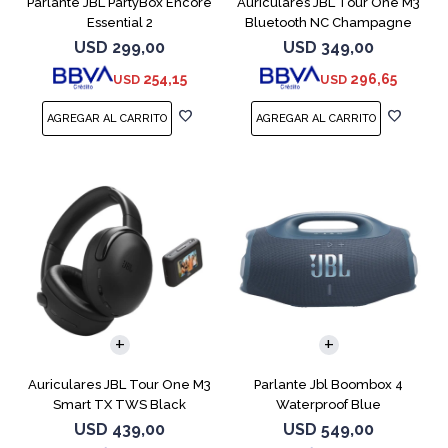
Parlante JBL PartyBox Encore
Auriculares JBL Tour One M3
Essential 2
Bluetooth NC Champagne
USD
299,00
USD
349,00
254,15
296,65
USD
USD
Auriculares JBL Tour One M3
Parlante Jbl Boombox 4
Smart TX TWS Black
Waterproof Blue
USD
439,00
USD
549,00