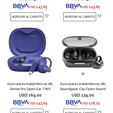
143,65
143,65
USD
USD
Auriculares Inalámbricos JBL
Auriculares Inalámbricos JBL
Sense Pro Open Ear TWS
Soundgear Clip Open Sound
Azul
Negro
USD
169,00
USD
139,00
143,65
118,15
USD
USD