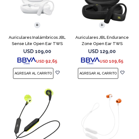
Auriculares Inalámbricos JBL
Auriculares JBL Endurance
Sense Lite Open Ear TWS
Zone Open Ear TWS
Blanco
Bluetooth Black
USD
109,00
USD
129,00
92,65
109,65
USD
USD