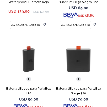
Waterproof Bluetooth Rojo
Quantum Q250 Negro Con
Micrófono
USD
69,00
USD
139,00
USD
149,00
58,65
USD
Batería JBL 200 para PartyBox
Batería JBL 400 para PartyBox
120
Stage 320
USD
59,00
USD
79,00
50,15
67,15
USD
USD