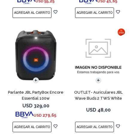
55,25
41,65
USD
USD
Parlante JBL PartyBox Encore
OUTLET- Auriculares JBL
Essential 100w
Wave Buds 2 TWS White
USD
329,00
USD
48,00
279,65
USD