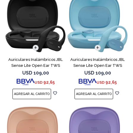
Auriculares Inalámbricos JBL
Auriculares Inalámbricos JBL
Sense Lite Open Ear TWS
Sense Lite Open Ear TWS
Negro
Azul
USD
109,00
USD
109,00
92,65
92,65
USD
USD