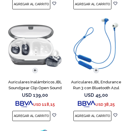
Auriculares Inalámbricos JBL
Auriculares JBL Endurance
Soundgear Clip Open Sound
Run 3 con Bluetooth Azul
Blanc
USD
139,00
USD
45,00
118,15
38,25
USD
USD