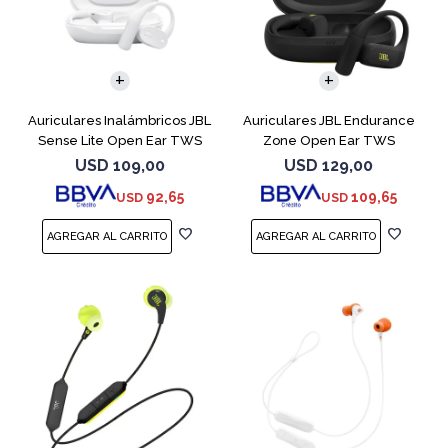
Auriculares Inalámbricos JBL
Auriculares JBL Endurance
Sense Lite Open Ear TWS
Zone Open Ear TWS
Blanco
Bluetooth Black
USD
109,00
USD
129,00
92,65
109,65
USD
USD