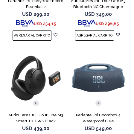
Parlante JBL PartyBox Encore
Auriculares JBL Tour One M3
Essential 2
Bluetooth NC Champagne
USD
299,00
USD
349,00
254,15
296,65
USD
USD
Auriculares JBL Tour One M3
Parlante Jbl Boombox 4
Smart TX TWS Black
Waterproof Blue
USD
439,00
USD
549,00