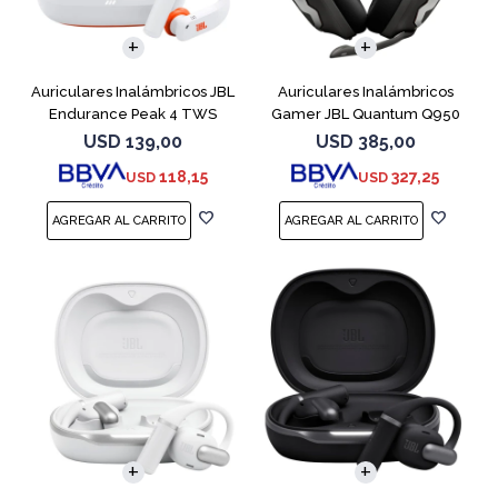
Auriculares Inalámbricos JBL
Auriculares Inalámbricos
Endurance Peak 4 TWS
Gamer JBL Quantum Q950
Blanco
Negro
USD
139,00
USD
385,00
118,15
327,25
USD
USD