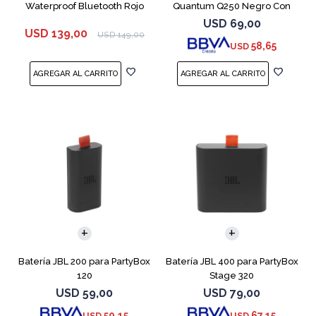
Waterproof Bluetooth Rojo
Quantum Q250 Negro Con
Micrófono
USD
69,00
USD
139,00
USD
149,00
58,65
USD
Batería JBL 200 para PartyBox
Batería JBL 400 para PartyBox
120
Stage 320
USD
59,00
USD
79,00
50,15
67,15
USD
USD