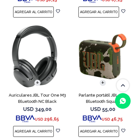
Auriculares JBL Tour One M3
Parlante portátil JBL Go4
Bluetooth NC Black
Bluetooth Squad
USD
349,00
USD
55,00
296,65
46,75
USD
USD
(0/4)