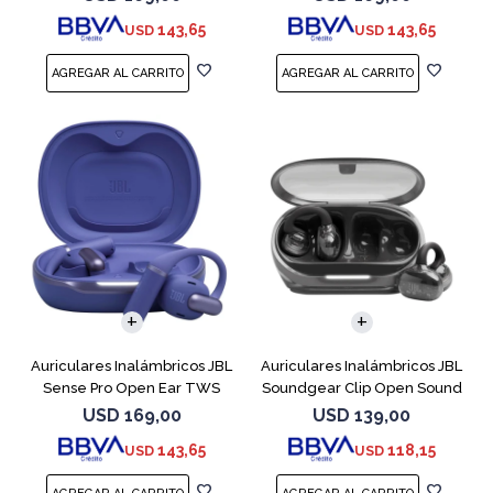
143,65
143,65
USD
USD
Auriculares Inalámbricos JBL
Auriculares Inalámbricos JBL
Sense Pro Open Ear TWS
Soundgear Clip Open Sound
Azul
Negro
USD
169,00
USD
139,00
143,65
118,15
USD
USD