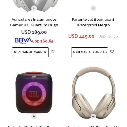
Auriculares Inalámbricos
Parlante Jbl Boombox 4
Gamer JBL Quantum Q650
Waterproof Negro
Blanco
USD
189,00
USD
449,00
USD
549,00
160,65
USD