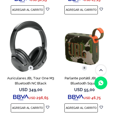
Auriculares JBL Tour One M3
Parlante portátil JBL Go4
Bluetooth NC Black
Bluetooth Squad
USD
349,00
USD
55,00
296,65
46,75
USD
USD
(0/4)