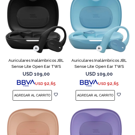
Auriculares Inalámbricos JBL
Auriculares Inalámbricos JBL
Sense Lite Open Ear TWS
Sense Lite Open Ear TWS
Negro
Azul
USD
109,00
USD
109,00
92,65
92,65
USD
USD