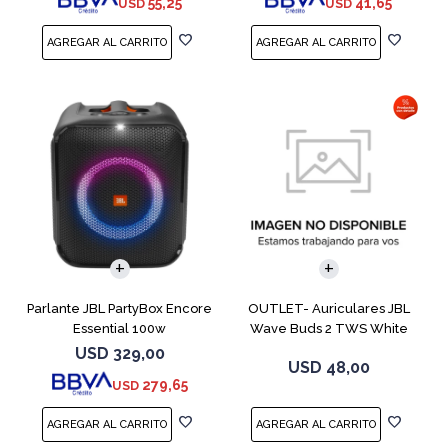
55,25
41,65
USD
USD
Parlante JBL PartyBox Encore
OUTLET- Auriculares JBL
Essential 100w
Wave Buds 2 TWS White
USD
329,00
USD
48,00
279,65
USD