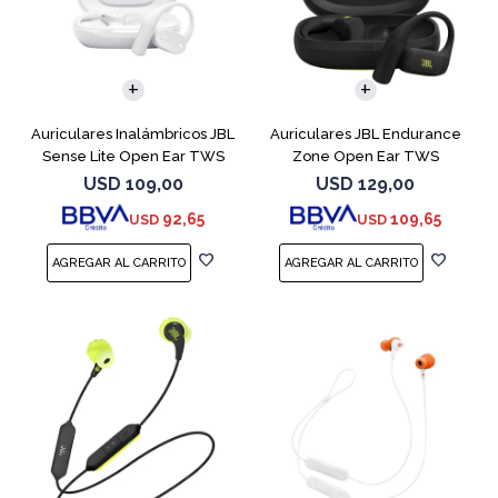
Auriculares Inalámbricos JBL
Auriculares JBL Endurance
Sense Lite Open Ear TWS
Zone Open Ear TWS
Blanco
Bluetooth Black
USD
109,00
USD
129,00
92,65
109,65
USD
USD