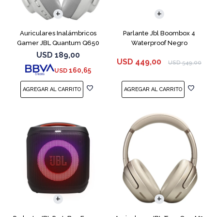
Auriculares Inalámbricos
Parlante Jbl Boombox 4
Gamer JBL Quantum Q650
Waterproof Negro
Blanco
USD
189,00
USD
449,00
USD
549,00
160,65
USD