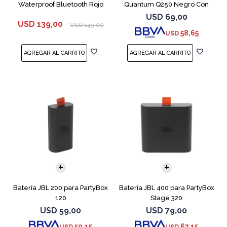
Waterproof Bluetooth Rojo
Quantum Q250 Negro Con
Micrófono
USD
69,00
USD
139,00
USD
149,00
58,65
USD
Batería JBL 200 para PartyBox
Batería JBL 400 para PartyBox
120
Stage 320
USD
59,00
USD
79,00
50,15
67,15
USD
USD