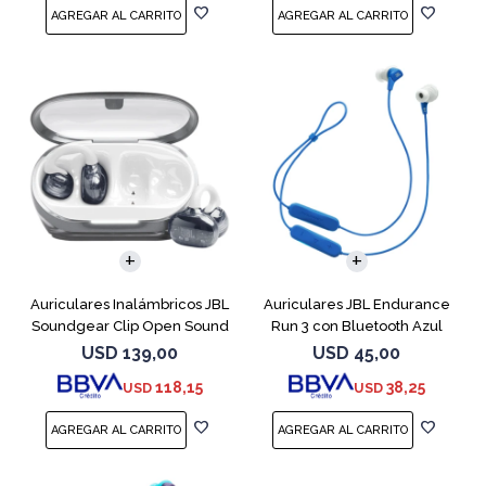
Auriculares Inalámbricos JBL
Auriculares JBL Endurance
Soundgear Clip Open Sound
Run 3 con Bluetooth Azul
Blanc
USD
139,00
USD
45,00
118,15
38,25
USD
USD