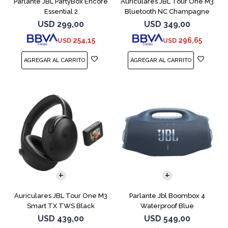
Parlante JBL PartyBox Encore
Auriculares JBL Tour One M3
Essential 2
Bluetooth NC Champagne
USD
299,00
USD
349,00
254,15
296,65
USD
USD
Auriculares JBL Tour One M3
Parlante Jbl Boombox 4
Smart TX TWS Black
Waterproof Blue
USD
439,00
USD
549,00