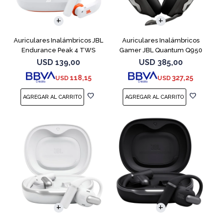
Auriculares Inalámbricos JBL
Auriculares Inalámbricos
Endurance Peak 4 TWS
Gamer JBL Quantum Q950
Blanco
Negro
USD
139,00
USD
385,00
118,15
327,25
USD
USD