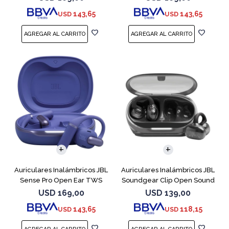
143,65
143,65
USD
USD
Auriculares Inalámbricos JBL
Auriculares Inalámbricos JBL
Sense Pro Open Ear TWS
Soundgear Clip Open Sound
Azul
Negro
USD
169,00
USD
139,00
143,65
118,15
USD
USD