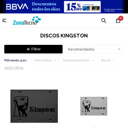
0

DISCOS KINGSTON
Recomendados
Filtrando por:
Informática
Almacenamiento
Discos
Quitar filtros