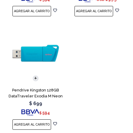
Pendrive Kingston 128GB
DataTraveler Exodia M Neon
Blue
$
699
594
$