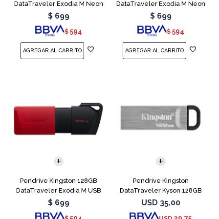
DataTraveler Exodia M Neon
DataTraveler Exodia M Neon
Pink
Purple
$
699
$
699
594
594
$
$
Pendrive Kingston 128GB
Pendrive Kingston
DataTraveler Exodia M USB
DataTraveler Kyson 128GB
3.2
USB 3.2
$
699
USD
35,00
594
29,75
$
USD