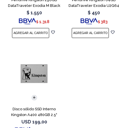
DataTraveler Exodia M Black
DataTraveler Exodia U2G64
Teal
Red
$
1.550
$
450
1.318
383
$
$
Disco sólido SSD Interno
Kingston A400 480GB 2.5"
SATA 3
USD
199,00