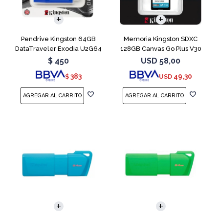
Pendrive Kingston 64GB
Memoria Kingston SDXC
DataTraveler Exodia U2G64
128GB Canvas Go Plus V30
Blue
$
450
USD
58,00
383
49,30
$
USD