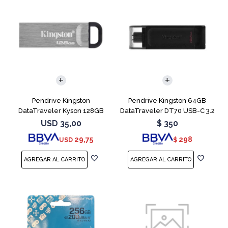
Pendrive Kingston
Pendrive Kingston 64GB
DataTraveler Kyson 128GB
DataTraveler DT70 USB-C 3.2
USB 3.2
USD
35,00
$
350
29,75
298
USD
$