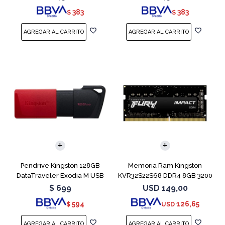
383
383
$
$
Pendrive Kingston 128GB
Memoria Ram Kingston
DataTraveler Exodia M USB
KVR32S22S68 DDR4 8GB 3200
3.2
MHz Sodimm
$
699
USD
149,00
594
126,65
$
USD