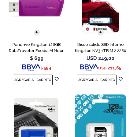
Pendrive Kingston 128GB
Disco sólido SSD Interno
DataTraveler Exodia M Neon
Kingston NV3 1TB M.2 2280
Purple
NVMe PCIe
$
699
USD
249,00
594
211,65
$
USD