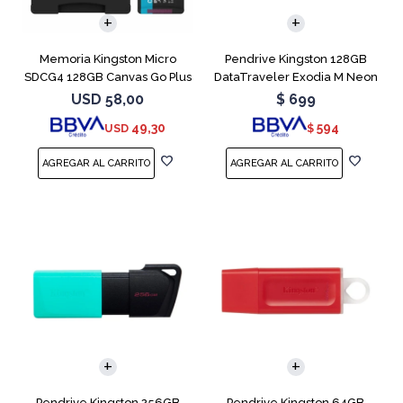
Memoria Kingston Micro
Pendrive Kingston 128GB
SDCG4 128GB Canvas Go Plus
DataTraveler Exodia M Neon
V30
Blue
USD
58,00
$
699
49,30
594
USD
$
Pendrive Kingston 256GB
Pendrive Kingston 64GB