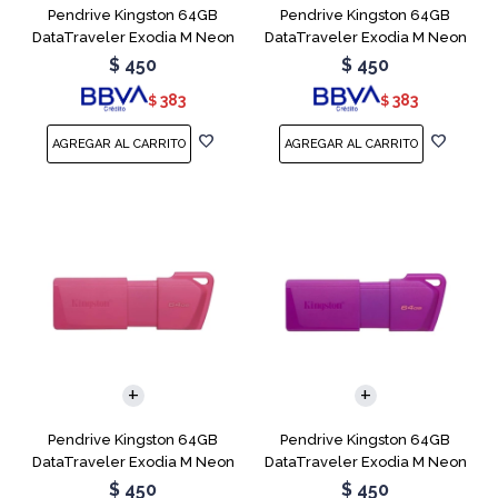
Pendrive Kingston 64GB
Pendrive Kingston 64GB
DataTraveler Exodia M Neon
DataTraveler Exodia M Neon
Blue
Green
$
450
$
450
383
383
$
$
Pendrive Kingston 64GB
Pendrive Kingston 64GB
DataTraveler Exodia M Neon
DataTraveler Exodia M Neon
Pink
Purple
$
450
$
450