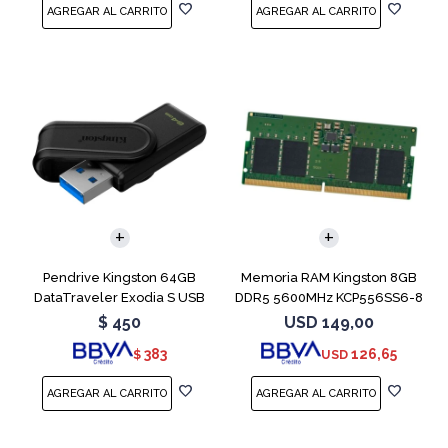
Pendrive Kingston 64GB
Memoria RAM Kingston 8GB
DataTraveler Exodia S USB
DDR5 5600MHz KCP556SS6-8
3.2
SODIMM
$
450
USD
149,00
383
126,65
$
USD