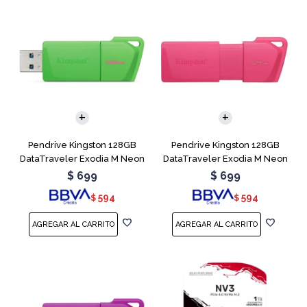
Pendrive Kingston 128GB
Pendrive Kingston 128GB
DataTraveler Exodia M Neon
DataTraveler Exodia M Neon
Green
Pink
$
699
$
699
594
594
$
$