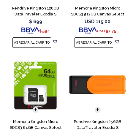
Pendrive Kingston 128GB
Memoria Kingston Micro
DataTraveler Exodia S
SDCS3 512GB Canvas Select
Turquesa
Plus
$
699
USD
115,00
594
97,75
$
USD
Memoria Kingston Micro
Pendrive Kingston 256GB
SDCS3 64GB Canvas Select
DataTraveler Exodia S