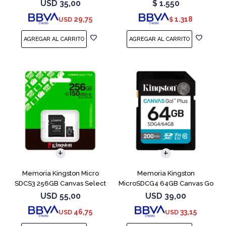
Plus
Naranja
USD
35,00
$
1.550
29,75
1.318
USD
$
Memoria Kingston Micro
Memoria Kingston
SDCS3 256GB Canvas Select
MicroSDCG4 64GB Canvas Go
Plus
Plus V30
USD
55,00
USD
39,00
46,75
33,15
USD
USD