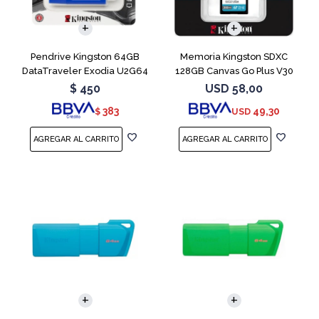
Pendrive Kingston 64GB
Memoria Kingston SDXC
DataTraveler Exodia U2G64
128GB Canvas Go Plus V30
Blue
$
450
USD
58,00
383
49,30
$
USD