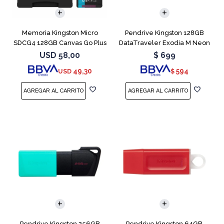
Memoria Kingston Micro
Pendrive Kingston 128GB
SDCG4 128GB Canvas Go Plus
DataTraveler Exodia M Neon
V30
Blue
USD
58,00
$
699
49,30
594
USD
$
Pendrive Kingston 256GB
Pendrive Kingston 64GB