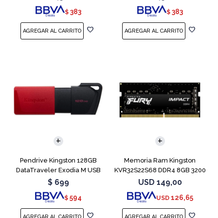
383
383
$
$
Pendrive Kingston 128GB
Memoria Ram Kingston
DataTraveler Exodia M USB
KVR32S22S68 DDR4 8GB 3200
3.2
MHz Sodimm
$
699
USD
149,00
594
126,65
$
USD