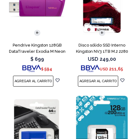
Pendrive Kingston 128GB
Disco sólido SSD Interno
DataTraveler Exodia M Neon
Kingston NV3 1TB M.2 2280
Purple
NVMe PCIe
$
699
USD
249,00
594
211,65
$
USD