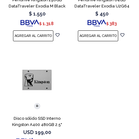
DataTraveler Exodia M Black
DataTraveler Exodia U2G64
Teal
Red
$
1.550
$
450
1.318
383
$
$
Disco sólido SSD Interno
Kingston A400 480GB 2.5"
SATA 3
USD
199,00