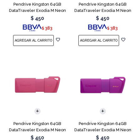
Pendrive Kingston 64GB
Pendrive Kingston 64GB
DataTraveler Exodia M Neon
DataTraveler Exodia M Neon
Blue
Green
$
450
$
450
383
383
$
$
Pendrive Kingston 64GB
Pendrive Kingston 64GB
DataTraveler Exodia M Neon
DataTraveler Exodia M Neon
Pink
Purple
$
450
$
450