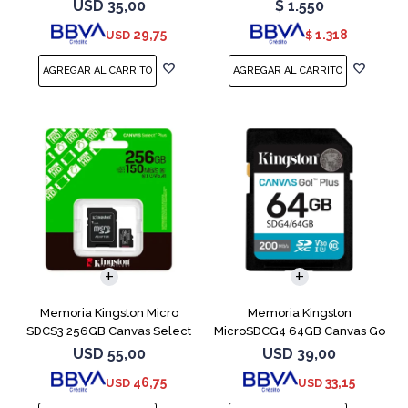
Plus
Naranja
USD
35,00
$
1.550
29,75
1.318
USD
$
Memoria Kingston Micro
Memoria Kingston
SDCS3 256GB Canvas Select
MicroSDCG4 64GB Canvas Go
Plus
Plus V30
USD
55,00
USD
39,00
46,75
33,15
USD
USD