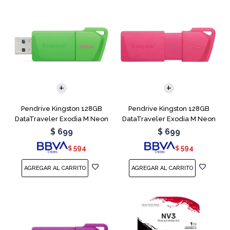
Pendrive Kingston 128GB
Pendrive Kingston 128GB
DataTraveler Exodia M Neon
DataTraveler Exodia M Neon
Green
Pink
$
699
$
699
594
594
$
$