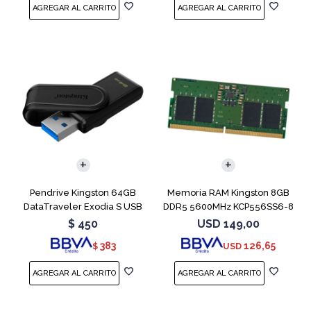
Pendrive Kingston 64GB
Memoria RAM Kingston 8GB
DataTraveler Exodia S USB
DDR5 5600MHz KCP556SS6-8
3.2
SODIMM
$
450
USD
149,00
383
126,65
$
USD