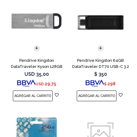
Pendrive Kingston
Pendrive Kingston 64GB
DataTraveler Kyson 128GB
DataTraveler DT70 USB-C 3.2
USB 3.2
USD
35,00
$
350
29,75
298
USD
$