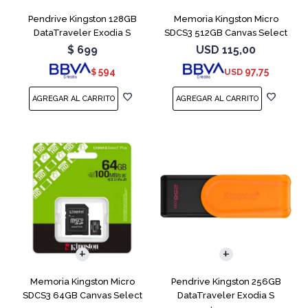
Pendrive Kingston 128GB
Memoria Kingston Micro
DataTraveler Exodia S
SDCS3 512GB Canvas Select
Turquesa
Plus
$
699
USD
115,00
594
97,75
$
USD
Memoria Kingston Micro
Pendrive Kingston 256GB
SDCS3 64GB Canvas Select
DataTraveler Exodia S