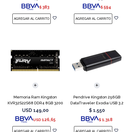
383
594
$
$
Memoria Ram Kingston
Pendrive Kingston 256GB
KVR32S22S68 DDR4 8GB 3200
DataTraveler Exodia USB 3.2
MHz Sodimm
USD
149,00
$
1.550
126,65
1.318
USD
$