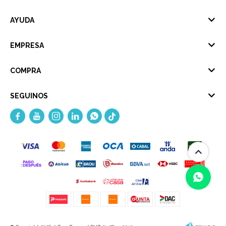
AYUDA
EMPRESA
COMPRA
SEGUINOS





(0/4)