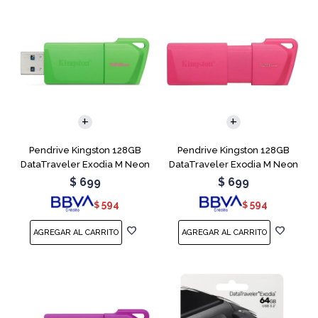
Pendrive Kingston 128GB
Pendrive Kingston 128GB
DataTraveler Exodia M Neon
DataTraveler Exodia M Neon
Green
Pink
$
699
$
699
594
594
$
$