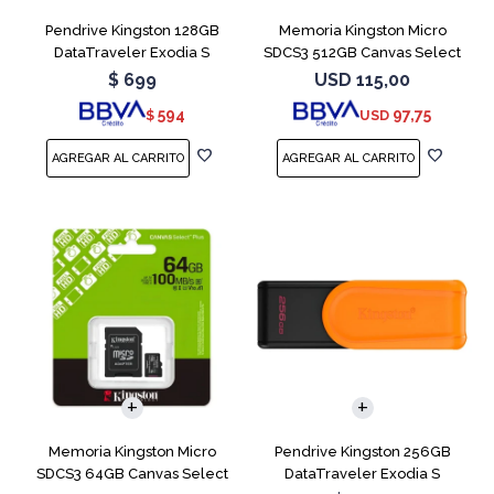
Pendrive Kingston 128GB
Memoria Kingston Micro
DataTraveler Exodia S
SDCS3 512GB Canvas Select
Turquesa
Plus
$
699
USD
115,00
594
97,75
$
USD
Memoria Kingston Micro
Pendrive Kingston 256GB
SDCS3 64GB Canvas Select
DataTraveler Exodia S