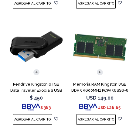
Pendrive Kingston 64GB
Memoria RAM Kingston 8GB
DataTraveler Exodia S USB
DDR5 5600MHz KCP556SS6-8
3.2
SODIMM
$
450
USD
149,00
383
126,65
$
USD