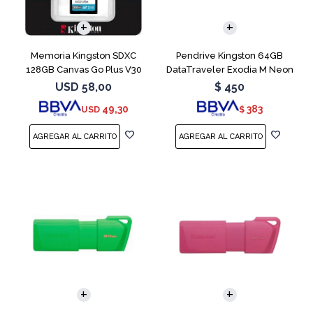
Memoria Kingston SDXC
Pendrive Kingston 64GB
128GB Canvas Go Plus V30
DataTraveler Exodia M Neon
Blue
USD
58,00
$
450
49,30
383
USD
$