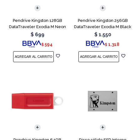
Pendrive Kingston 128GB
Pendrive Kingston 256GB
DataTraveler Exodia M Neon
DataTraveler Exodia M Black
Blue
Teal
$
699
$
1.550
594
1.318
$
$
Pendrive Kingston 64GB
Disco sólido SSD Interno