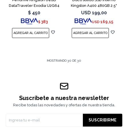
DataTraveler Exodia U2G64
Kingston A400 480GB 2.5"
Red
SATA 3
$
450
USD
199,00
383
169,15
$
USD
MOSTRANDO
30
DE
30
Suscríbete a nuestra newsletter
Recibe todas las novedades y ofertas de nuestra tienda.
SUSCRIBIRME