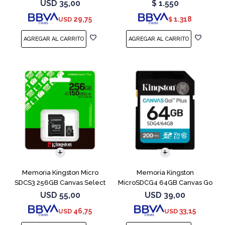
Plus
Naranja
USD
35,00
$
1.550
29,75
1.318
USD
$
Memoria Kingston Micro
Memoria Kingston
SDCS3 256GB Canvas Select
MicroSDCG4 64GB Canvas Go
Plus
Plus V30
USD
55,00
USD
39,00
46,75
33,15
USD
USD