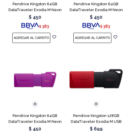
Pendrive Kingston 64GB
Pendrive Kingston 64GB
DataTraveler Exodia M Neon
DataTraveler Exodia M Neon
Green
Pink
$
450
$
450
383
383
$
$
Pendrive Kingston 64GB
Pendrive Kingston 128GB
DataTraveler Exodia M Neon
DataTraveler Exodia M USB
Purple
3.2
$
450
$
699