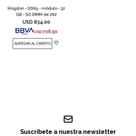
Kingston - DDR5 - módulo - 32
GB - SO DIMM de 262
contactos - 5600 MT/s / PC5-
USD
834,00
44800 - CL46 - 1.1 V - sin
708,90
USD
búfer - no ECC
Suscríbete a nuestra newsletter