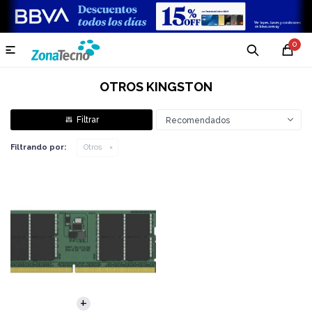
0

OTROS KINGSTON
Recomendados
Filtrando por:
Otros