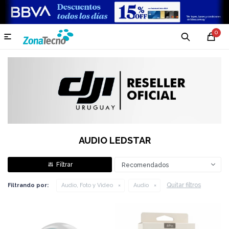
0

AUDIO LEDSTAR
Recomendados
Quitar filtros
Filtrando por:
Audio, Foto y Video
Audio