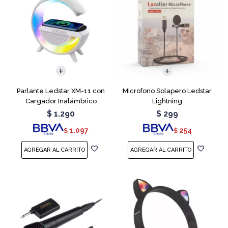
Parlante Ledstar XM-11 con
Microfono Solapero Ledstar
Cargador Inalámbrico
Lightning
$
1.290
$
299
1.097
254
$
$