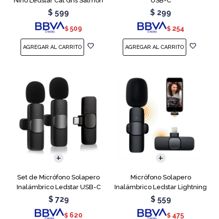
Niño Ledstar Cat Gris Salmon
USB-C
$
599
$
299
509
254
$
$
Set de Micrófono Solapero
Micrófono Solapero
Inalámbrico Ledstar USB-C
Inalámbrico Ledstar Lightning
$
729
$
559
620
475
$
$