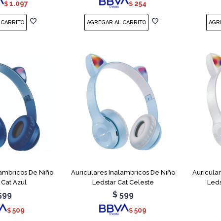
1.097
254
$
$
lambricos De Niño
Auriculares Inalambricos De Niño
Auricula
 Cat Azul
Ledstar Cat Celeste
Leds
599
$
599
509
509
$
$