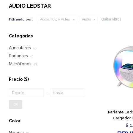
AUDIO LEDSTAR
Quitar filtros
Filtrando por:
Audio, Foto y Video
Audio
Categorías
Auriculares
(4)
Parlantes
(1)
Micrófonos
(6)
Precio
($)
OK
Parlante Led
Cargador 
Color
$
1
Naranja