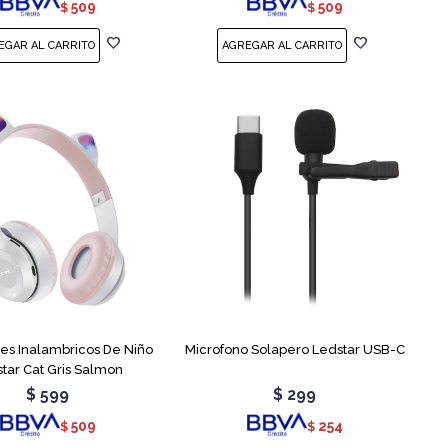
509
509
$
$
res Inalambricos De Niño
Microfono Solapero Ledstar USB-C
tar Cat Gris Salmon
$
599
$
299
509
254
$
$