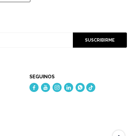
SUSCRIBIRME
SEGUINOS




