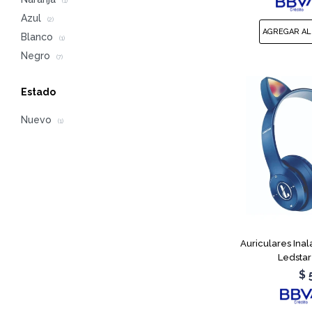
(1)
Azul
(2)
Blanco
(1)
Negro
(7)
Estado
Nuevo
(1)
Auriculares Ina
Ledstar
$