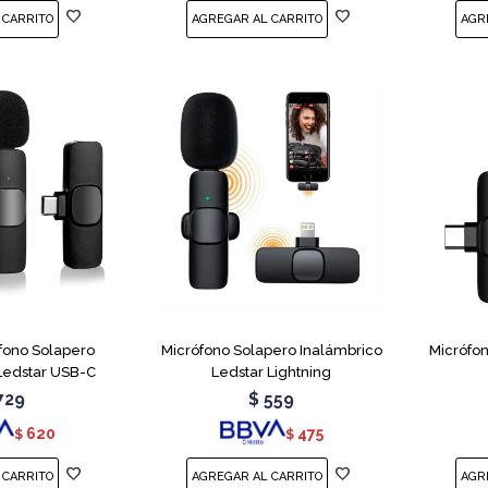
fono Solapero
Micrófono Solapero Inalámbrico
Micrófo
Ledstar USB-C
Ledstar Lightning
729
$
559
620
475
$
$