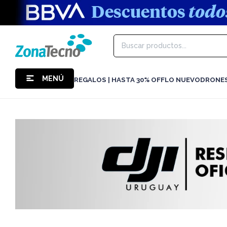
MENÚ
REGALOS | HASTA 30% OFF
LO NUEVO
DRONE