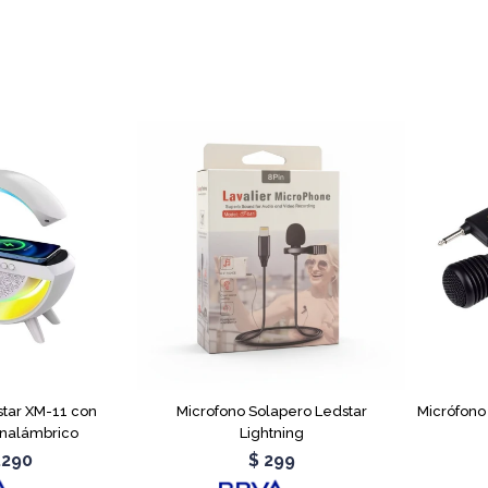
star XM-11 con
Microfono Solapero Ledstar
Micrófono
Inalámbrico
Lightning
.290
$
299