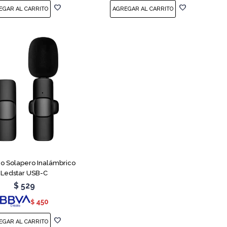
no Solapero Inalámbrico
Ledstar USB-C
$
529
450
$