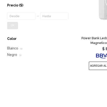
Precio
($)
OK
Power Bank Leds
Color
Magnetico
Blanco
$
(1)
Negro
(1)