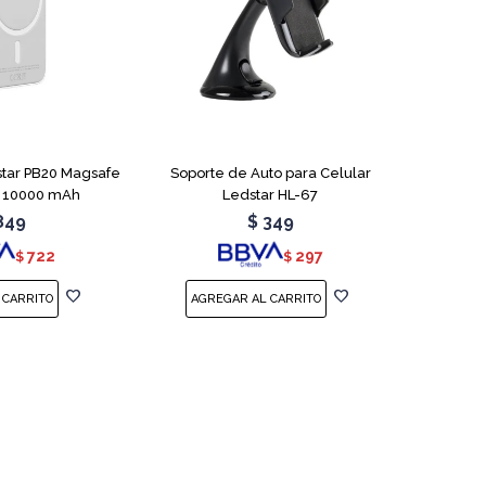
tar PB20 Magsafe
Soporte de Auto para Celular
 10000 mAh
Ledstar HL-67
849
$
349
722
297
$
$