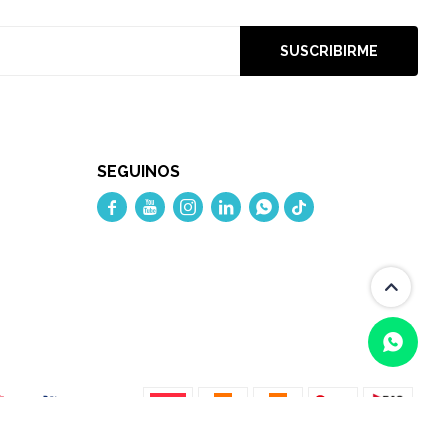
SUSCRIBIRME
SEGUINOS




