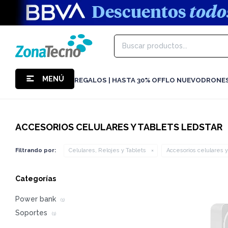
MENÚ
REGALOS | HASTA 30% OFF
LO NUEVO
DRONE
ACCESORIOS CELULARES Y TABLETS LEDSTAR
Filtrando por:
Celulares, Relojes y Tablets
Accesorios celulares y
Categorías
Power bank
(1)
Soportes
(1)