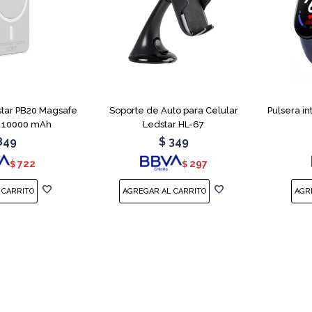
tar PB20 Magsafe
Soporte de Auto para Celular
Pulsera i
 10000 mAh
Ledstar HL-67
849
$
349
722
297
$
$