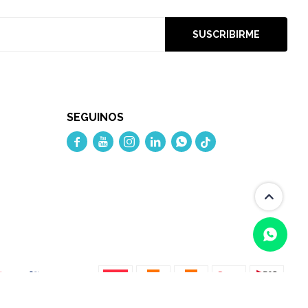
SUSCRIBIRME
SEGUINOS




