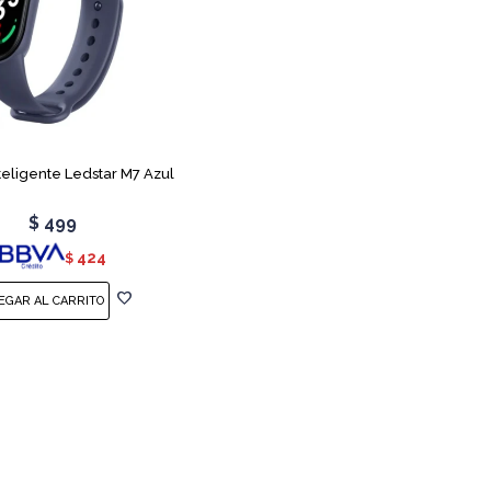
nteligente Ledstar M7 Azul
$
499
424
$