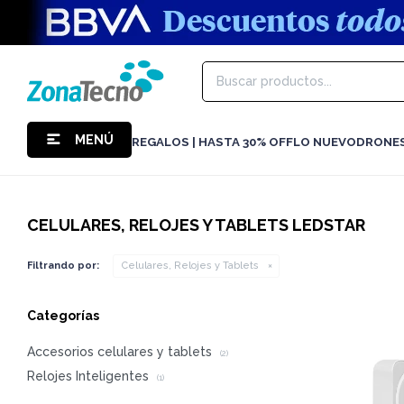
MENÚ
REGALOS | HASTA 30% OFF
LO NUEVO
DRONE
CELULARES, RELOJES Y TABLETS LEDSTAR
Filtrando por:
Celulares, Relojes y Tablets
Categorías
Accesorios celulares y tablets
(2)
Relojes Inteligentes
(1)