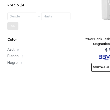
Precio
($)
OK
Power Bank Leds
Color
Magnetico
Azul
$
(1)
Blanco
(1)
Negro
(1)