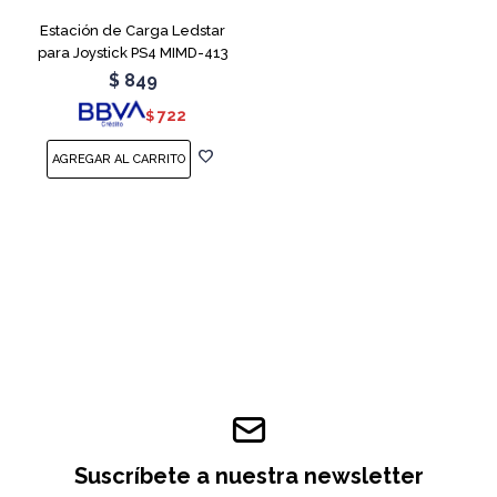
Estación de Carga Ledstar
para Joystick PS4 MIMD-413
RGB
$
849
722
$
Suscríbete a nuestra newsletter