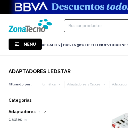
MENÚ
REGALOS | HASTA 30% OFF
LO NUEVO
DRONE
ADAPTADORES LEDSTAR
Filtrando por:
Informática
Adaptadores y Cables
Adaptador
Categorías
Adaptadores
(1)
Cables
(1)