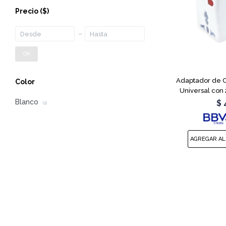
Precio
($)
OK
Adaptador de C
Color
Universal con
Blanco
$
(1)