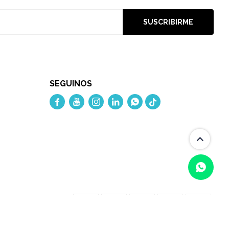
SUSCRIBIRME
SEGUINOS




