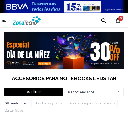
0

ACCESORIOS PARA NOTEBOOKS LEDSTAR
Recomendados
Filtrando por:
Notebooks y PC
Accesorios para Notebooks
Quitar filtros