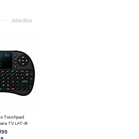
Quitar filtros
s
do Touchpad
para TV LAT-i8
399