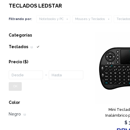
TECLADOS LEDSTAR
Filtrando por:
Notebooks y PC
Mouses y Teclados
Teclado
Categorías
Teclados
(1)
Precio
($)
OK
Color
Mini Tecla
Negro
Inalámbrico 
(1)
$