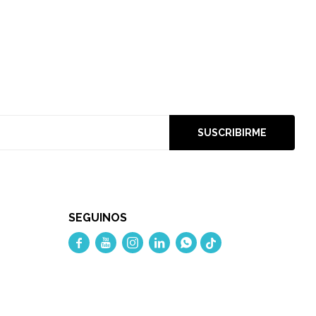
SUSCRIBIRME
SEGUINOS




