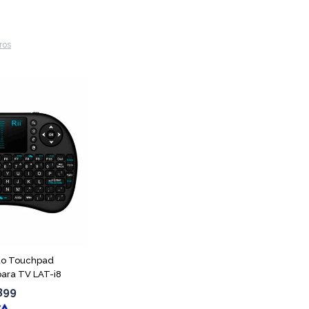
tros
do Touchpad
para TV LAT-i8
399