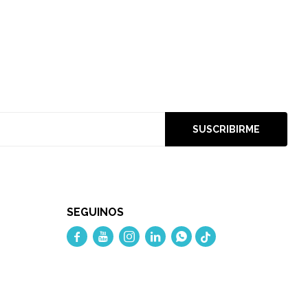
SUSCRIBIRME
SEGUINOS




