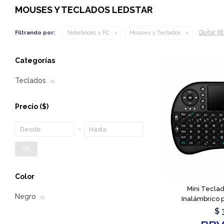
MOUSES Y TECLADOS LEDSTAR
Quitar fil
Filtrando por:
Notebooks y PC
Mouses y Teclados
Categorías
Teclados
(1)
Precio
($)
OK
Color
Mini Tecla
Negro
Inalámbrico 
(1)
$