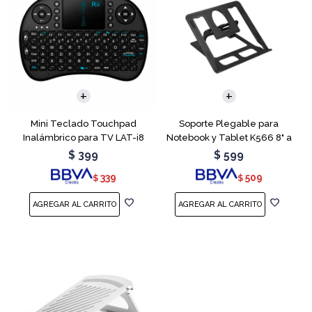
Mini Teclado Touchpad
Soporte Plegable para
Inalámbrico para TV LAT-i8
Notebook y Tablet K566 8" a
15.6"
$
399
$
599
339
509
$
$