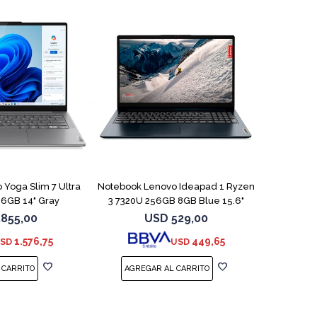
COMPARAR
COMPARAR
Yoga Slim 7 Ultra
Notebook Lenovo Ideapad 1 Ryzen
16GB 14" Gray
3 7320U 256GB 8GB Blue 15.6"
.855,00
USD
529,00
1.576,75
449,65
SD
USD