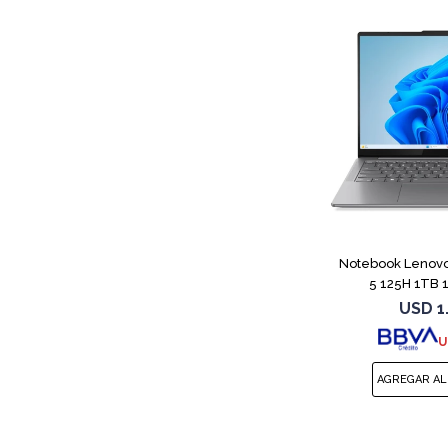
Notebook Lenovo 
5 125H 1TB 
USD
1
U