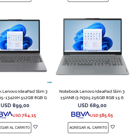
COMPARAR
COMPARAR
 Lenovo IdeaPad Slim 3
Notebook Lenovo IdeaPad Slim 3
 i5-13420H 512GB 8GB G
15IAN8 i3-N305 256GB 8GB 15.6
USD
899,00
USD
689,00
764,15
585,65
USD
USD