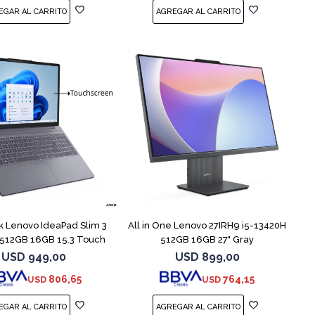
COMPARAR
 Lenovo IdeaPad Slim 3
All in One Lenovo 27IRH9 i5-13420H
 512GB 16GB 15.3 Touch
512GB 16GB 27" Gray
USD
949,00
USD
899,00
806,65
764,15
USD
USD