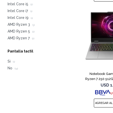
Intel Core i5
(2)
Intel Core i7
(1)
Intel Core i9
(1)
AMD Ryzen 3
(3)
AMD Ryzen 5
(2)
AMD Ryzen 7
(2)
Pantalla tactil
Si
(1)
No
(14)
Notebook Gam
Ryzen 7 250 512
USD
1
U