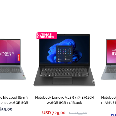
COMPARAR
COMPARAR
o Ideapad Slim 3
Notebook Lenovo V14 G4 i7-13620H
Notebook
 7320 256GB 8GB
256GB 8GB 14" Black
15AMN8 
659,00
USD
729,00
USD
759,00