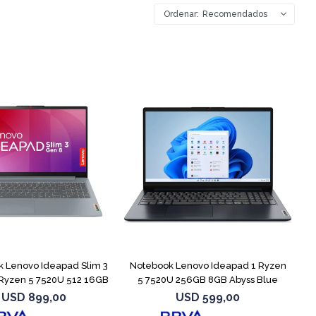
Recomendados
COMPARAR
COMPARAR
 Lenovo Ideapad Slim 3
Notebook Lenovo Ideapad 1 Ryzen
Ryzen 5 7520U 512 16GB
5 7520U 256GB 8GB Abyss Blue
USD
899,00
USD
599,00