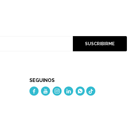
SUSCRIBIRME
SEGUINOS




