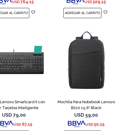
764,15
509,15
USD
USD
Lenovo Smartcard II con
Mochila Para Notebook Lenovo
r Tarjetas Inteligente
B210 15.6" Black
USD
79,00
USD
59,00
67,15
50,15
USD
USD