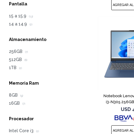
Pantalla
15 a 15.9
(13)
14 a 14.9
(2)
Almacenamiento
256GB
(7)
512GB
(6)
1TB
(2)
Memoria Ram
8GB
Notebook Lenov
(9)
i3-N305 256GB
16GB
(7)
USD
Procesador
Intel Core i3
(2)