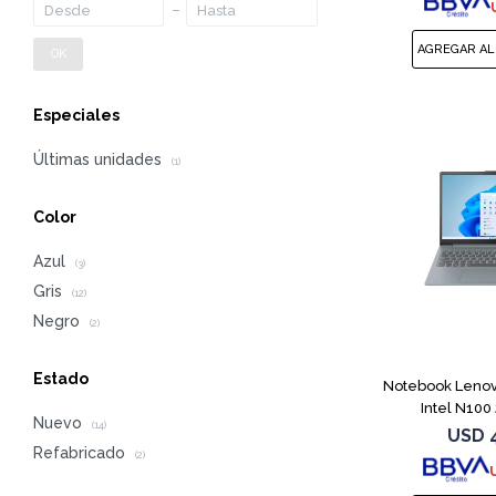
OK
Especiales
Últimas unidades
(1)
Color
Azul
(3)
Gris
(12)
Negro
(2)
Estado
Notebook Lenov
Intel N10
Nuevo
(14)
USD
Refabricado
(2)