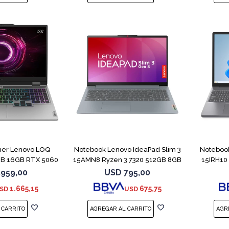
COMPARAR
COMPARAR
er Lenovo LOQ
Notebook Lenovo IdeaPad Slim 3
Notebook
GB 16GB RTX 5060
15AMN8 Ryzen 3 7320 512GB 8GB
15IRH10
.959,00
USD
795,00
1.665,15
675,75
SD
USD