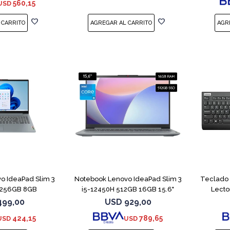
560,15
USD
COMPARAR
COMPARAR
o IdeaPad Slim 3
Notebook Lenovo IdeaPad Slim 3
Teclado 
0 256GB 8GB
i5-12450H 512GB 16GB 15.6"
Lecto
499,00
USD
929,00
424,15
789,65
USD
USD