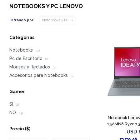
NOTEBOOKS Y PC LENOVO
Filtrando por:
Notebooks y PC
Categorías
Notebooks
(15)
Pc de Escritorio
(1)
Mouses y Teclados
(1)
Accesorios para Notebooks
(1)
Gamer
SI
(2)
NO
(13)
Notebook Lenov
15AMN8 Ryzen 3
Precio
($)
USD