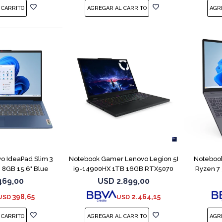
COMPARAR
COMPARAR
o IdeaPad Slim 3
Notebook Gamer Lenovo Legion 5I
Notebook
 8GB 15.6" Blue
i9-14900HX 1TB 16GB RTX5070
Ryzen 7
469,00
USD
2.899,00
398,65
2.464,15
USD
USD