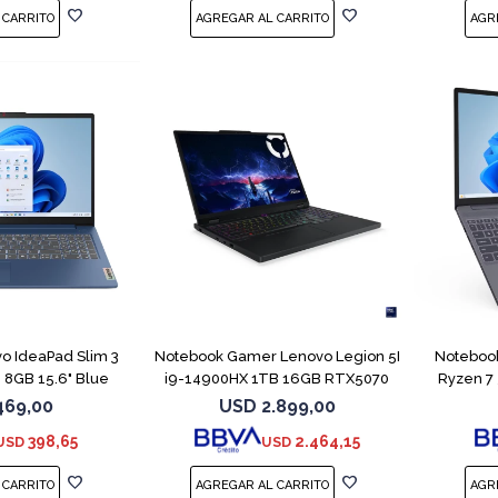
COMPARAR
COMPARAR
o IdeaPad Slim 3
Notebook Gamer Lenovo Legion 5I
Notebook
 8GB 15.6" Blue
i9-14900HX 1TB 16GB RTX5070
Ryzen 7
469,00
USD
2.899,00
398,65
2.464,15
USD
USD