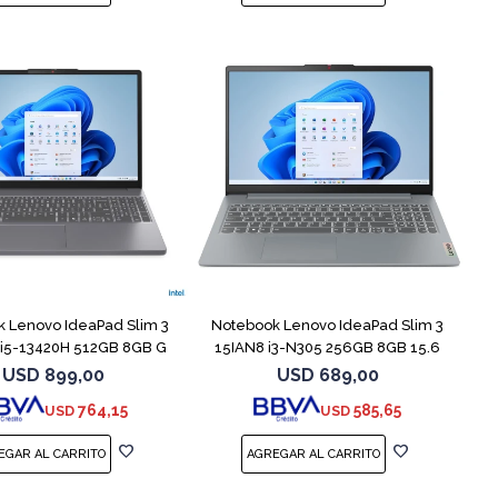
COMPARAR
COMPARAR
 Lenovo IdeaPad Slim 3
Notebook Lenovo IdeaPad Slim 3
 i5-13420H 512GB 8GB G
15IAN8 i3-N305 256GB 8GB 15.6
USD
899,00
USD
689,00
764,15
585,65
USD
USD