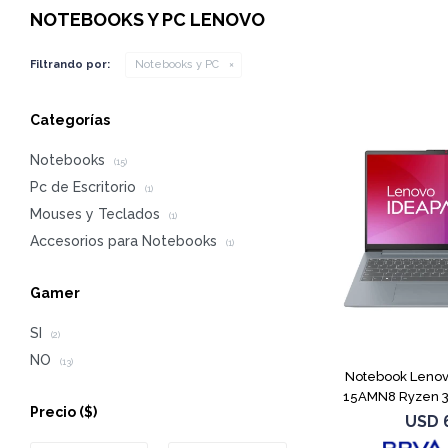
NOTEBOOKS Y PC LENOVO
Filtrando por:
Notebooks y PC
Categorías
Notebooks
(15)
Pc de Escritorio
(1)
Mouses y Teclados
(1)
Accesorios para Notebooks
(1)
Gamer
SI
(2)
NO
(13)
Notebook Lenov
15AMN8 Ryzen 3
Precio
($)
USD