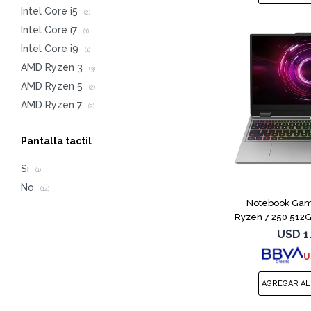
Intel Core i5
(2)
Intel Core i7
(1)
Intel Core i9
(1)
AMD Ryzen 3
(3)
AMD Ryzen 5
(2)
AMD Ryzen 7
(2)
Pantalla tactil
Si
(1)
No
(14)
Notebook Gam
Ryzen 7 250 512
USD
1
U