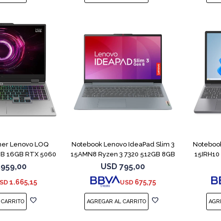
COMPARAR
COMPARAR
er Lenovo LOQ
Notebook Lenovo IdeaPad Slim 3
Notebook
GB 16GB RTX 5060
15AMN8 Ryzen 3 7320 512GB 8GB
15IRH10
.959,00
USD
795,00
1.665,15
675,75
SD
USD