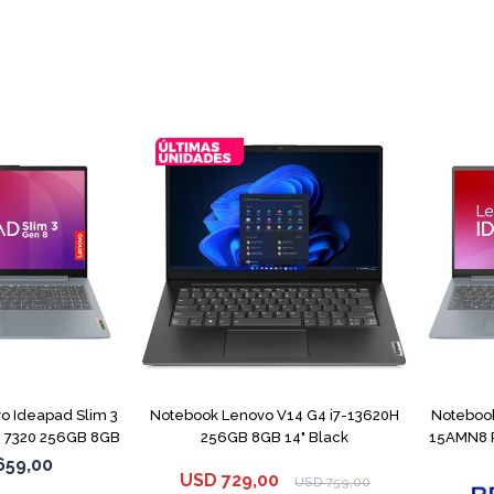
COMPARAR
COMPARAR
o Ideapad Slim 3
Notebook Lenovo V14 G4 i7-13620H
Notebook
 7320 256GB 8GB
256GB 8GB 14" Black
15AMN8 
659,00
USD
729,00
USD
759,00