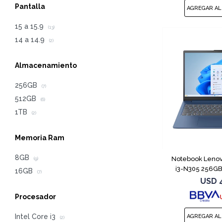
Pantalla
15 a 15.9
(13)
14 a 14.9
(2)
Almacenamiento
256GB
(7)
512GB
(6)
1TB
(2)
Memoria Ram
8GB
Notebook Lenov
(9)
i3-N305 256GB
16GB
(7)
USD
Procesador
Intel Core i3
(2)