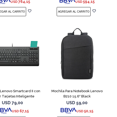
764,15
594,15
USD
USD
Lenovo Smartcard II con
Mochila Para Notebook Lenovo
r Tarjetas Inteligente
B210 15.6" Black
USD
79,00
USD
59,00
67,15
50,15
USD
USD