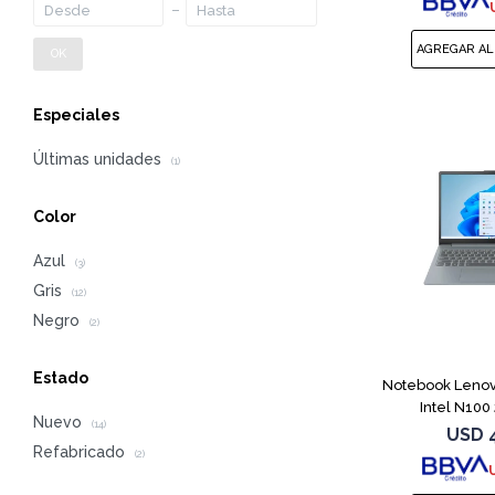
OK
Especiales
Últimas unidades
(1)
Color
Azul
(3)
Gris
(12)
Negro
(2)
Estado
Notebook Lenov
Intel N10
Nuevo
(14)
USD
Refabricado
(2)