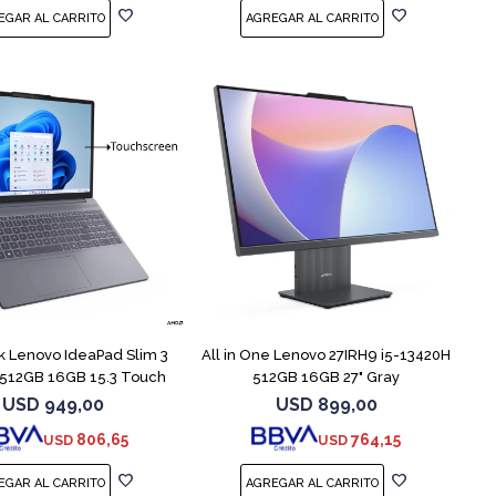
COMPARAR
 Lenovo IdeaPad Slim 3
All in One Lenovo 27IRH9 i5-13420H
 512GB 16GB 15.3 Touch
512GB 16GB 27" Gray
USD
949,00
USD
899,00
806,65
764,15
USD
USD