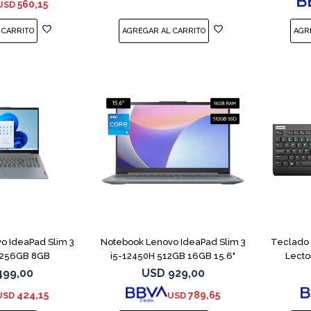
560,15
USD
COMPARAR
COMPARAR
o IdeaPad Slim 3
Notebook Lenovo IdeaPad Slim 3
Teclado 
0 256GB 8GB
i5-12450H 512GB 16GB 15.6"
Lecto
499,00
USD
929,00
424,15
789,65
USD
USD