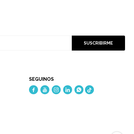
SUSCRIBIRME
SEGUINOS




