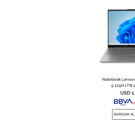
Notebook Lenovo 
5 125H 1TB 
USD
1
U