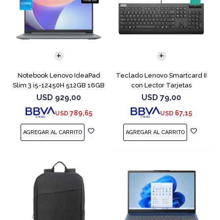
COMPARAR
Notebook Lenovo IdeaPad
Teclado Lenovo Smartcard II
Slim 3 i5-12450H 512GB 16GB
con Lector Tarjetas
15.6"
Inteligente
USD
929,00
USD
79,00
789,65
67,15
USD
USD