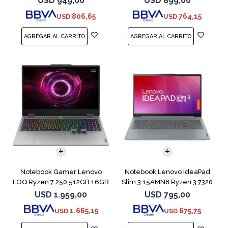
USD
949,00
USD
899,00
806,65
764,15
USD
USD
COMPARAR
COMPARAR
Notebook Gamer Lenovo
Notebook Lenovo IdeaPad
LOQ Ryzen 7 250 512GB 16GB
Slim 3 15AMN8 Ryzen 3 7320
RTX 5060
512GB 8GB
USD
1.959,00
USD
795,00
1.665,15
675,75
USD
USD