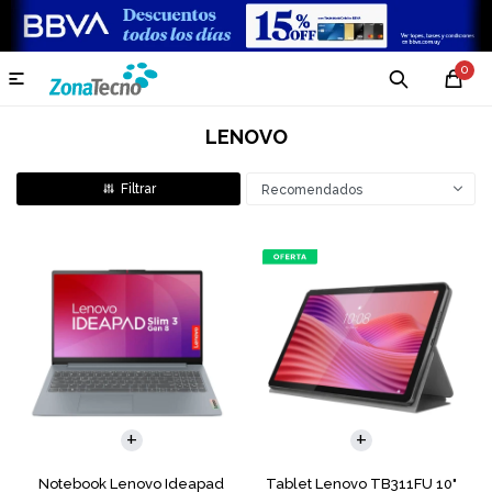
0

LENOVO
Recomendados
COMPARAR
Notebook Lenovo Ideapad
Tablet Lenovo TB311FU 10"