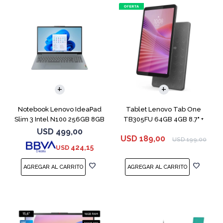
COMPARAR
Notebook Lenovo IdeaPad
Tablet Lenovo Tab One
Slim 3 Intel N100 256GB 8GB
TB305FU 64GB 4GB 8.7" +
Funda
USD
499,00
USD
189,00
USD
199,00
424,15
USD