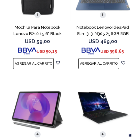
COMPARAR
Mochila Para Notebook
Notebook Lenovo IdeaPad
Lenovo B210 15.6" Black
Slim 3 i3-N305 256GB 8GB
15.6" Blue
USD
59,00
USD
469,00
50,15
398,65
USD
USD
COMPARAR