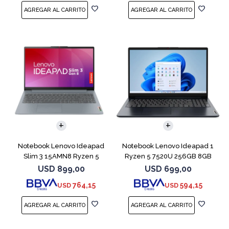
COMPARAR
COMPARAR
Notebook Lenovo Ideapad
Notebook Lenovo Ideapad 1
Slim 3 15AMN8 Ryzen 5
Ryzen 5 7520U 256GB 8GB
7520U 512 16GB
Abyss Blue
USD
899,00
USD
699,00
764,15
594,15
USD
USD