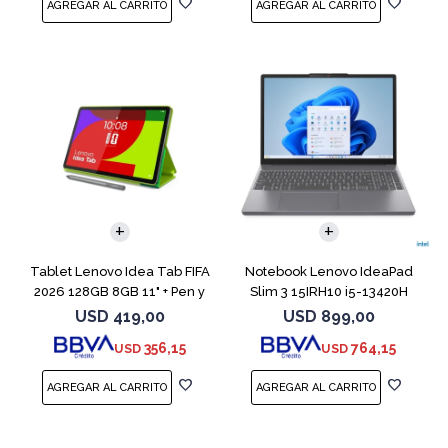
COMPARAR
Tablet Lenovo Idea Tab FIFA
Notebook Lenovo IdeaPad
2026 128GB 8GB 11" + Pen y
Slim 3 15IRH10 i5-13420H
Funda
512GB 8GB G
USD
419,00
USD
899,00
356,15
764,15
USD
USD