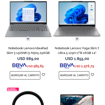
COMPARAR
COMPARAR
Notebook Lenovo IdeaPad
Notebook Lenovo Yoga Slim 7
Slim 3 15IAN8 i3-N305 256GB
Ultra 5 125H 1TB 16GB 14"
8GB 15.6
Gray
USD
689,00
USD
1.855,00
585,65
1.576,75
USD
USD