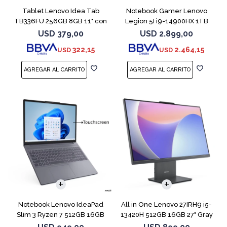
Tablet Lenovo Idea Tab
Notebook Gamer Lenovo
TB336FU 256GB 8GB 11" con
Legion 5I i9-14900HX 1TB
Pen + Funda
16GB RTX5070
USD
379,00
USD
2.899,00
322,15
2.464,15
USD
USD
COMPARAR
Notebook Lenovo IdeaPad
All in One Lenovo 27IRH9 i5-
Slim 3 Ryzen 7 512GB 16GB
13420H 512GB 16GB 27" Gray
15.3 Touch