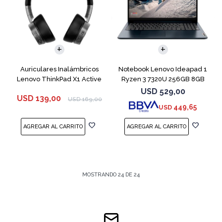
COMPARAR
Auriculares Inalámbricos
Notebook Lenovo Ideapad 1
Lenovo ThinkPad X1 Active
Ryzen 3 7320U 256GB 8GB
Blue 15.6"
USD
529,00
USD
139,00
USD
169,00
449,65
USD
MOSTRANDO
24
DE
24