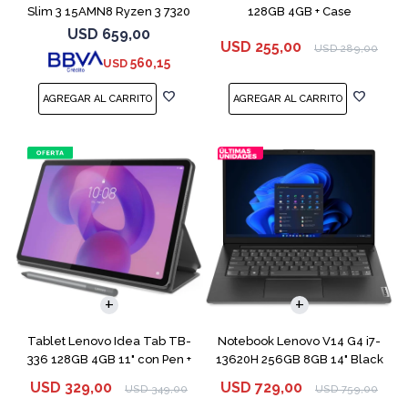
Slim 3 15AMN8 Ryzen 3 7320
128GB 4GB + Case
256GB 8GB
USD
659,00
USD
255,00
USD
289,00
560,15
USD
COMPARAR
Tablet Lenovo Idea Tab TB-
Notebook Lenovo V14 G4 i7-
336 128GB 4GB 11" con Pen +
13620H 256GB 8GB 14" Black
Funda
USD
329,00
USD
729,00
USD
349,00
USD
759,00