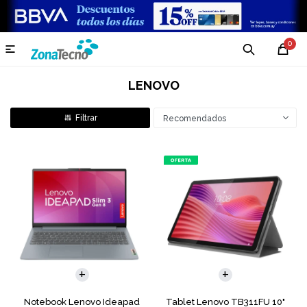
0

LENOVO
Recomendados
COMPARAR
Notebook Lenovo Ideapad
Tablet Lenovo TB311FU 10"