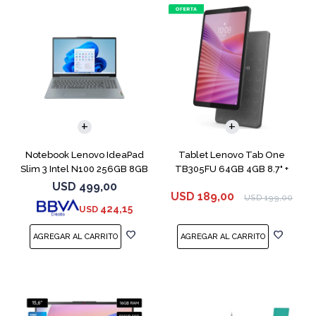
COMPARAR
Notebook Lenovo IdeaPad
Tablet Lenovo Tab One
Slim 3 Intel N100 256GB 8GB
TB305FU 64GB 4GB 8.7" +
Funda
USD
499,00
USD
189,00
USD
199,00
424,15
USD