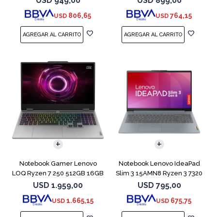
USD
949,00
USD
899,00
806,65
764,15
USD
USD
COMPARAR
COMPARAR
Notebook Gamer Lenovo
Notebook Lenovo IdeaPad
LOQ Ryzen 7 250 512GB 16GB
Slim 3 15AMN8 Ryzen 3 7320
RTX 5060
512GB 8GB
USD
1.959,00
USD
795,00
1.665,15
675,75
USD
USD