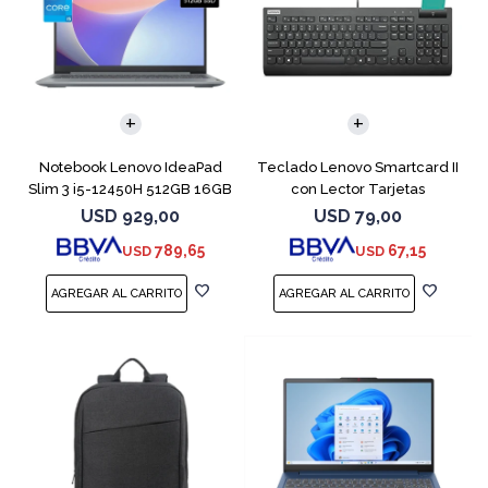
COMPARAR
Notebook Lenovo IdeaPad
Teclado Lenovo Smartcard II
Slim 3 i5-12450H 512GB 16GB
con Lector Tarjetas
15.6"
Inteligente
USD
929,00
USD
79,00
789,65
67,15
USD
USD