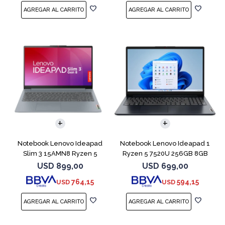
COMPARAR
COMPARAR
Notebook Lenovo Ideapad
Notebook Lenovo Ideapad 1
Slim 3 15AMN8 Ryzen 5
Ryzen 5 7520U 256GB 8GB
7520U 512 16GB
Abyss Blue
USD
899,00
USD
699,00
764,15
594,15
USD
USD