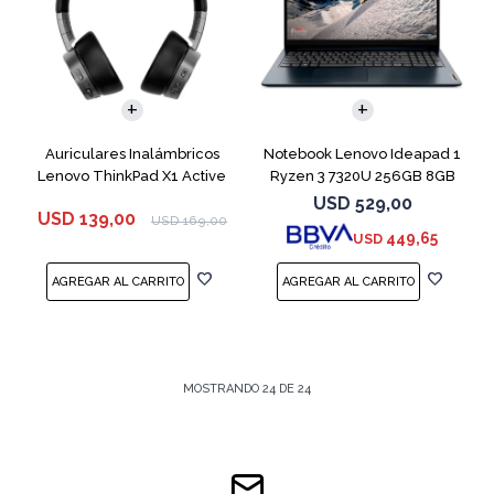
COMPARAR
Auriculares Inalámbricos
Notebook Lenovo Ideapad 1
Lenovo ThinkPad X1 Active
Ryzen 3 7320U 256GB 8GB
Blue 15.6"
USD
529,00
USD
139,00
USD
169,00
449,65
USD
MOSTRANDO
24
DE
24