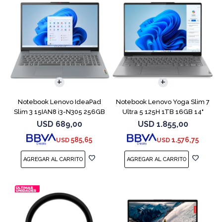
COMPARAR
COMPARAR
Notebook Lenovo IdeaPad
Notebook Lenovo Yoga Slim 7
Slim 3 15IAN8 i3-N305 256GB
Ultra 5 125H 1TB 16GB 14"
8GB 15.6
Gray
USD
689,00
USD
1.855,00
585,65
1.576,75
USD
USD