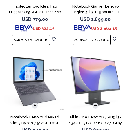
Tablet Lenovo Idea Tab
Notebook Gamer Lenovo
TB336FU 256GB 8GB 11" con
Legion 5I i9-14900HX 1TB
Pen + Funda
16GB RTX5070
USD
379,00
USD
2.899,00
322,15
2.464,15
USD
USD
COMPARAR
Notebook Lenovo IdeaPad
All in One Lenovo 27IRH9 i5-
Slim 3 Ryzen 7 512GB 16GB
13420H 512GB 16GB 27" Gray
15.3 Touch