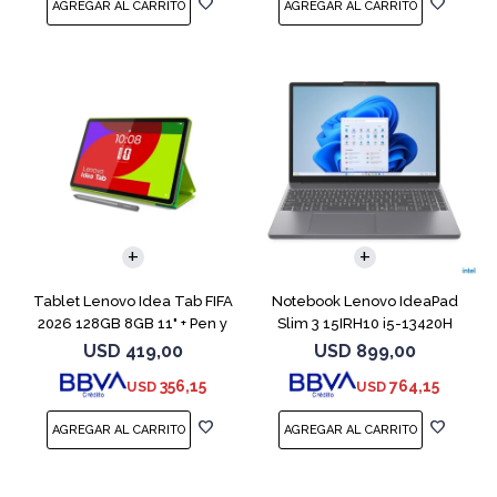
COMPARAR
Tablet Lenovo Idea Tab FIFA
Notebook Lenovo IdeaPad
2026 128GB 8GB 11" + Pen y
Slim 3 15IRH10 i5-13420H
Funda
512GB 8GB G
USD
419,00
USD
899,00
356,15
764,15
USD
USD