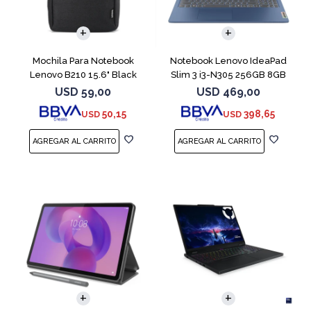
COMPARAR
Mochila Para Notebook
Notebook Lenovo IdeaPad
Lenovo B210 15.6" Black
Slim 3 i3-N305 256GB 8GB
15.6" Blue
USD
59,00
USD
469,00
50,15
398,65
USD
USD
COMPARAR