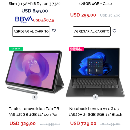
Slim 3 15AMN8 Ryzen 3 7320
128GB 4GB + Case
256GB 8GB
USD
659,00
USD
255,00
USD
289,00
560,15
USD
COMPARAR
Tablet Lenovo Idea Tab TB-
Notebook Lenovo V14 G4 i7-
336 128GB 4GB 11" con Pen +
13620H 256GB 8GB 14" Black
Funda
USD
329,00
USD
729,00
USD
349,00
USD
759,00