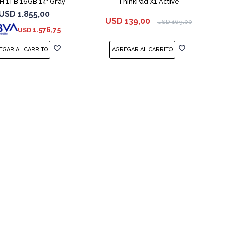
5H 1TB 16GB 14" Gray
ThinkPad X1 Active
USD
1.855,00
USD
139,00
USD
169,00
1.576,75
USD