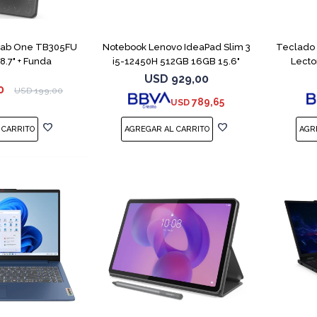
COMPARAR
Tab One TB305FU
Notebook Lenovo IdeaPad Slim 3
Teclado 
.7" + Funda
i5-12450H 512GB 16GB 15.6"
Lecto
USD
929,00
0
USD
199,00
789,65
USD
COMPARAR