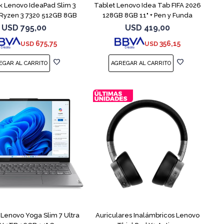
 Lenovo IdeaPad Slim 3
Tablet Lenovo Idea Tab FIFA 2026
Ryzen 3 7320 512GB 8GB
128GB 8GB 11" + Pen y Funda
USD
795,00
USD
419,00
675,75
356,15
USD
USD
COMPARAR
Lenovo Yoga Slim 7 Ultra
Auriculares Inalámbricos Lenovo