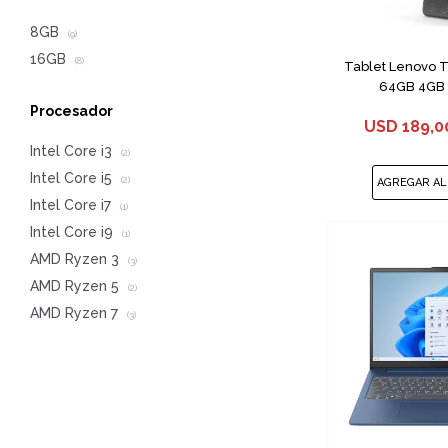
8GB
(9)
16GB
(8)
Tablet Lenovo 
64GB 4GB 8
Procesador
USD
189,0
Intel Core i3
(2)
Intel Core i5
(2)
Intel Core i7
(1)
Intel Core i9
(1)
AMD Ryzen 3
(3)
AMD Ryzen 5
(2)
AMD Ryzen 7
(3)