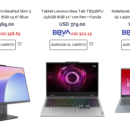
o IdeaPad Slim 3
Tablet Lenovo Idea Tab TB336FU
Notebook
 8GB 15.6" Blue
256GB 8GB 11" con Pen + Funda
i9-1490
469,00
USD
379,00
398,65
322,15
USD
USD
COMPARAR