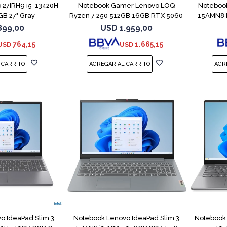
o 27IRH9 i5-13420H
Notebook Gamer Lenovo LOQ
Notebook
B 27" Gray
Ryzen 7 250 512GB 16GB RTX 5060
15AMN8 
899,00
USD
1.959,00
764,15
1.665,15
USD
USD
COMPARAR
COMPARAR
o IdeaPad Slim 3
Notebook Lenovo IdeaPad Slim 3
Notebook 