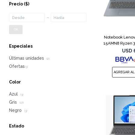
Precio
($)
OK
Notebook Lenov
15AMN8 Ryzen 3
Especiales
USD
Últimas unidades
(2)
Color
Azul
(3)
Gris
(17)
Negro
(3)
Estado