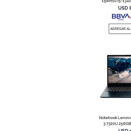
15IRH10 i5-134
USD
Notebook Lenovo
3 7320U 256GB
USD