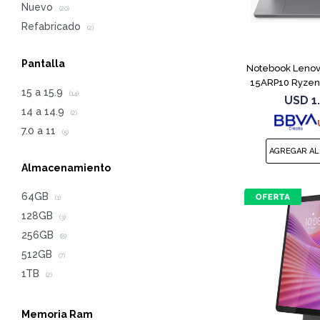
Nuevo
(20)
Refabricado
(2)
Pantalla
Notebook Lenov
15ARP10 Ryzen 
15 a 15.9
(14)
USD
1
14 a 14.9
(2)
7.0 a 11
(5)
Almacenamiento
64GB
(1)
128GB
(3)
256GB
(8)
512GB
(7)
1TB
(2)
Memoria Ram