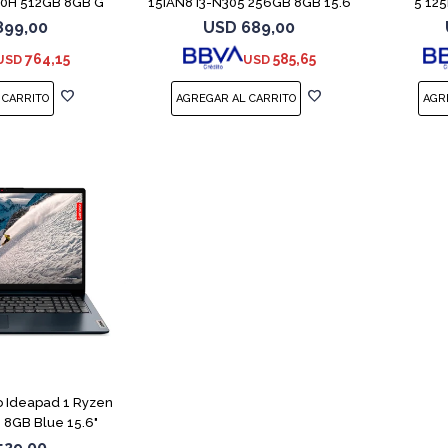
20H 512GB 8GB G
15IAN8 i3-N305 256GB 8GB 15.6
5 12
899,00
USD
689,00
764,15
585,65
USD
USD
COMPARAR
 Ideapad 1 Ryzen
 8GB Blue 15.6"
529,00