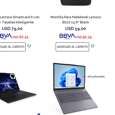
Lenovo Smartcard II con
Mochila Para Notebook Lenovo
r Tarjetas Inteligente
B210 15.6" Black
USD
79,00
USD
59,00
67,15
50,15
USD
USD
COMPARAR
COMPARAR