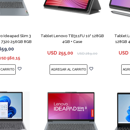
COMPARAR
o Ideapad Slim 3
Tablet Lenovo TB311FU 10" 128GB
Tablet 
 7320 256GB 8GB
4GB + Case
128GB 4
659,00
USD
255,00
USD
USD
289,00
560,15
USD