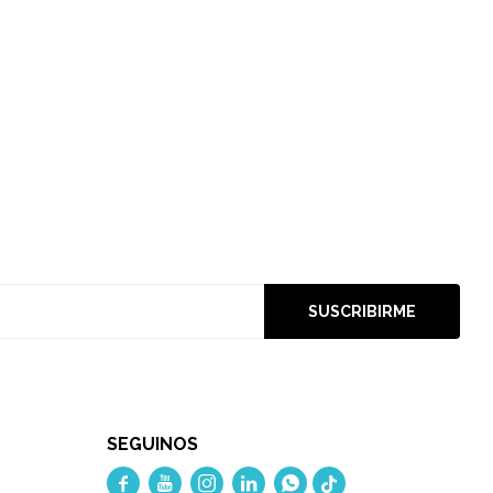
SUSCRIBIRME
SEGUINOS




