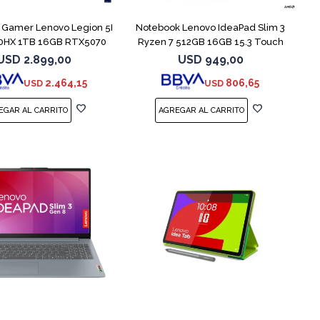
 Gamer Lenovo Legion 5I
Notebook Lenovo IdeaPad Slim 3
0HX 1TB 16GB RTX5070
Ryzen 7 512GB 16GB 15.3 Touch
USD
2.899,00
USD
949,00
2.464,15
806,65
USD
USD
COMPARAR