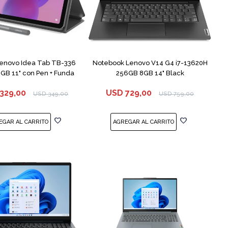
COMPARAR
Lenovo Idea Tab TB-336
Notebook Lenovo V14 G4 i7-13620H
GB 11" con Pen + Funda
256GB 8GB 14" Black
329,00
USD
729,00
USD
349,00
USD
759,00