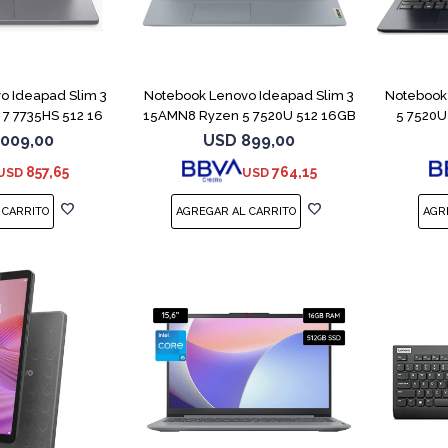
COMPARAR
COMPARAR
o Ideapad Slim 3
Notebook Lenovo Ideapad Slim 3
Notebook
7 7735HS 512 16
15AMN8 Ryzen 5 7520U 512 16GB
5 7520U
.009,00
USD
899,00
857,65
764,15
USD
USD