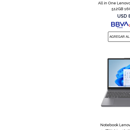
All in One Lenov
512GB 16G
USD
Notebook Lenov