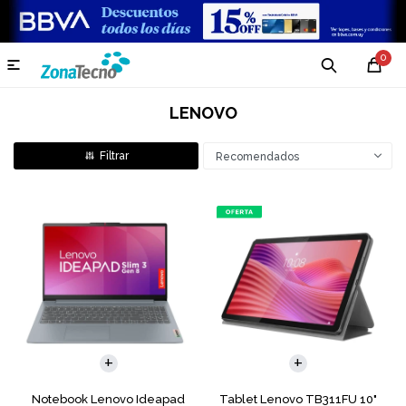
0

LENOVO
Recomendados
COMPARAR
Notebook Lenovo Ideapad
Tablet Lenovo TB311FU 10"