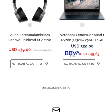
COMPARAR
Auriculares Inalámbricos
Notebook Lenovo Ideapad 1
Lenovo ThinkPad X1 Active
Ryzen 3 7320U 256GB 8GB
Blue 15.6"
USD
529,00
USD
139,00
USD
169,00
449,65
USD
MOSTRANDO
24
DE
24