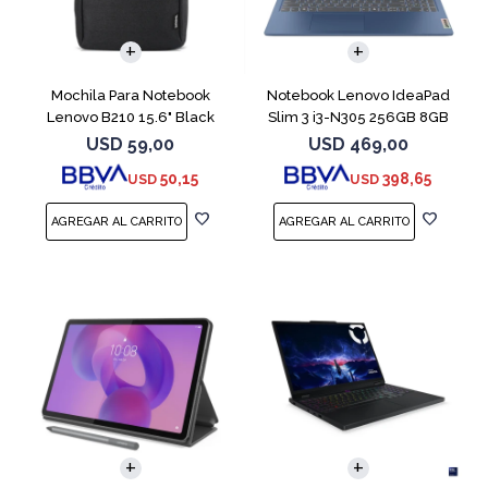
COMPARAR
Mochila Para Notebook
Notebook Lenovo IdeaPad
Lenovo B210 15.6" Black
Slim 3 i3-N305 256GB 8GB
15.6" Blue
USD
59,00
USD
469,00
50,15
398,65
USD
USD
COMPARAR