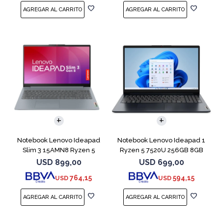
COMPARAR
COMPARAR
Notebook Lenovo Ideapad
Notebook Lenovo Ideapad 1
Slim 3 15AMN8 Ryzen 5
Ryzen 5 7520U 256GB 8GB
7520U 512 16GB
Abyss Blue
USD
899,00
USD
699,00
764,15
594,15
USD
USD