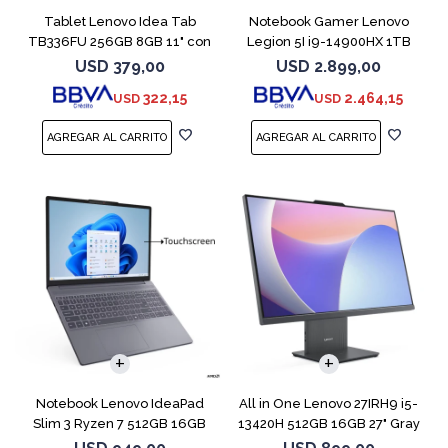
Tablet Lenovo Idea Tab
Notebook Gamer Lenovo
TB336FU 256GB 8GB 11" con
Legion 5I i9-14900HX 1TB
Pen + Funda
16GB RTX5070
USD
379,00
USD
2.899,00
322,15
2.464,15
USD
USD
COMPARAR
Notebook Lenovo IdeaPad
All in One Lenovo 27IRH9 i5-
Slim 3 Ryzen 7 512GB 16GB
13420H 512GB 16GB 27" Gray
15.3 Touch