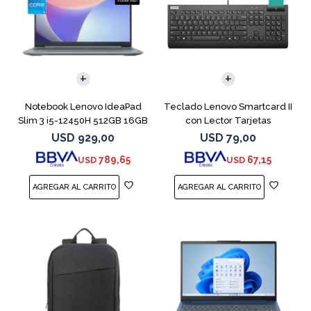
COMPARAR
Notebook Lenovo IdeaPad
Teclado Lenovo Smartcard II
Slim 3 i5-12450H 512GB 16GB
con Lector Tarjetas
15.6"
Inteligente
USD
929,00
USD
79,00
789,65
67,15
USD
USD