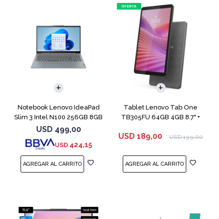
COMPARAR
Notebook Lenovo IdeaPad
Tablet Lenovo Tab One
Slim 3 Intel N100 256GB 8GB
TB305FU 64GB 4GB 8.7" +
Funda
USD
499,00
USD
189,00
USD
199,00
424,15
USD