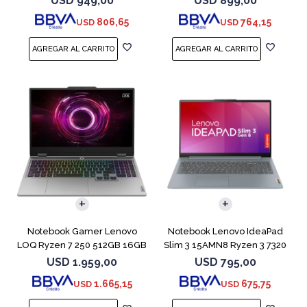
USD
949,00
USD
899,00
806,65
764,15
USD
USD
COMPARAR
COMPARAR
Notebook Gamer Lenovo
Notebook Lenovo IdeaPad
LOQ Ryzen 7 250 512GB 16GB
Slim 3 15AMN8 Ryzen 3 7320
RTX 5060
512GB 8GB
USD
1.959,00
USD
795,00
1.665,15
675,75
USD
USD