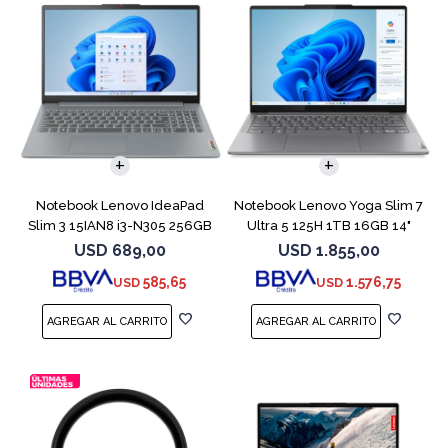
COMPARAR
COMPARAR
Notebook Lenovo IdeaPad
Notebook Lenovo Yoga Slim 7
Slim 3 15IAN8 i3-N305 256GB
Ultra 5 125H 1TB 16GB 14"
8GB 15.6
Gray
USD
689,00
USD
1.855,00
585,65
1.576,75
USD
USD