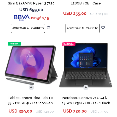
Slim 3 15AMN8 Ryzen 3 7320
128GB 4GB + Case
256GB 8GB
USD
659,00
USD
255,00
USD
289,00
560,15
USD
COMPARAR
Tablet Lenovo Idea Tab TB-
Notebook Lenovo V14 G4 i7-
336 128GB 4GB 11" con Pen +
13620H 256GB 8GB 14" Black
Funda
USD
329,00
USD
729,00
USD
349,00
USD
759,00