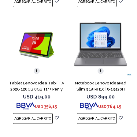
COMPARAR
Tablet Lenovo Idea Tab FIFA
Notebook Lenovo IdeaPad
2026 128GB 8GB 11" + Pen y
Slim 3 15IRH10 i5-13420H
Funda
512GB 8GB G
USD
419,00
USD
899,00
356,15
764,15
USD
USD