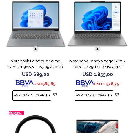
COMPARAR
COMPARAR
Notebook Lenovo IdeaPad
Notebook Lenovo Yoga Slim 7
Slim 3 15IAN8 i3-N305 256GB
Ultra 5 125H 1TB 16GB 14"
8GB 15.6
Gray
USD
689,00
USD
1.855,00
585,65
1.576,75
USD
USD