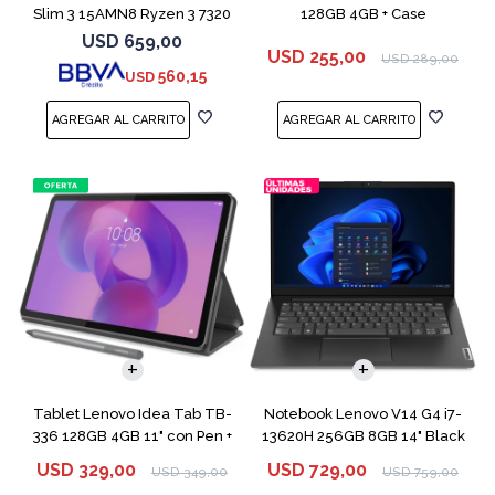
Slim 3 15AMN8 Ryzen 3 7320
128GB 4GB + Case
256GB 8GB
USD
659,00
USD
255,00
USD
289,00
560,15
USD
COMPARAR
Tablet Lenovo Idea Tab TB-
Notebook Lenovo V14 G4 i7-
336 128GB 4GB 11" con Pen +
13620H 256GB 8GB 14" Black
Funda
USD
329,00
USD
729,00
USD
349,00
USD
759,00