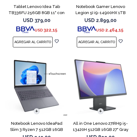
Tablet Lenovo Idea Tab
Notebook Gamer Lenovo
TB336FU 256GB 8GB 11" con
Legion 5I i9-14900HX 1TB
Pen + Funda
16GB RTX5070
USD
379,00
USD
2.899,00
322,15
2.464,15
USD
USD
COMPARAR
Notebook Lenovo IdeaPad
All in One Lenovo 27IRH9 i5-
Slim 3 Ryzen 7 512GB 16GB
13420H 512GB 16GB 27" Gray
15.3 Touch