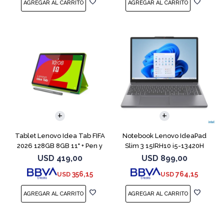
COMPARAR
Tablet Lenovo Idea Tab FIFA
Notebook Lenovo IdeaPad
2026 128GB 8GB 11" + Pen y
Slim 3 15IRH10 i5-13420H
Funda
512GB 8GB G
USD
419,00
USD
899,00
356,15
764,15
USD
USD