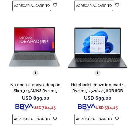
COMPARAR
COMPARAR
Notebook Lenovo Ideapad
Notebook Lenovo Ideapad 1
Slim 3 15AMN8 Ryzen 5
Ryzen 5 7520U 256GB 8GB
7520U 512 16GB
Abyss Blue
USD
899,00
USD
699,00
764,15
594,15
USD
USD