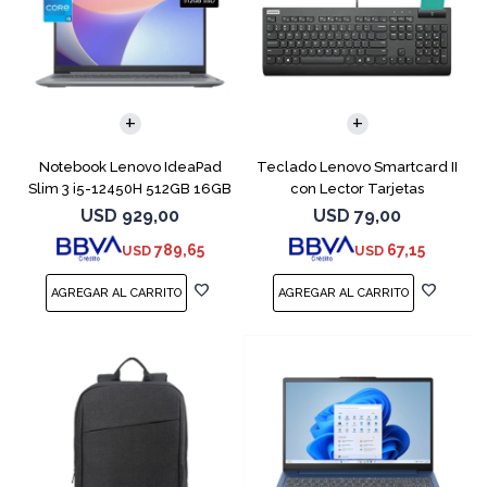
COMPARAR
Notebook Lenovo IdeaPad
Teclado Lenovo Smartcard II
Slim 3 i5-12450H 512GB 16GB
con Lector Tarjetas
15.6"
Inteligente
USD
929,00
USD
79,00
789,65
67,15
USD
USD