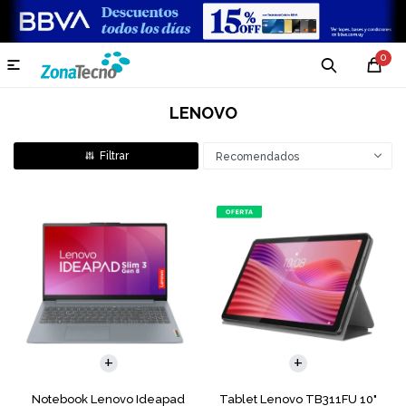
0

LENOVO
Recomendados
COMPARAR
Notebook Lenovo Ideapad
Tablet Lenovo TB311FU 10"