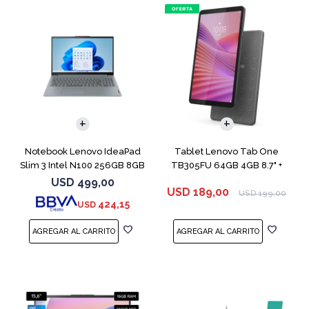
COMPARAR
Notebook Lenovo IdeaPad
Tablet Lenovo Tab One
Slim 3 Intel N100 256GB 8GB
TB305FU 64GB 4GB 8.7" +
Funda
USD
499,00
USD
189,00
USD
199,00
424,15
USD