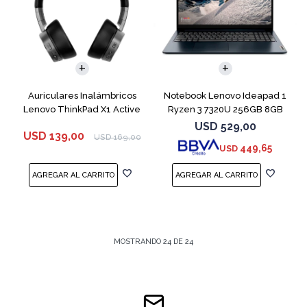
COMPARAR
Auriculares Inalámbricos
Notebook Lenovo Ideapad 1
Lenovo ThinkPad X1 Active
Ryzen 3 7320U 256GB 8GB
Blue 15.6"
USD
529,00
USD
139,00
USD
169,00
449,65
USD
MOSTRANDO
24
DE
24