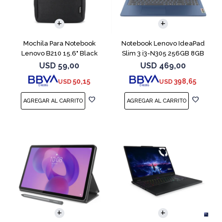
COMPARAR
Mochila Para Notebook
Notebook Lenovo IdeaPad
Lenovo B210 15.6" Black
Slim 3 i3-N305 256GB 8GB
15.6" Blue
USD
59,00
USD
469,00
50,15
398,65
USD
USD
COMPARAR