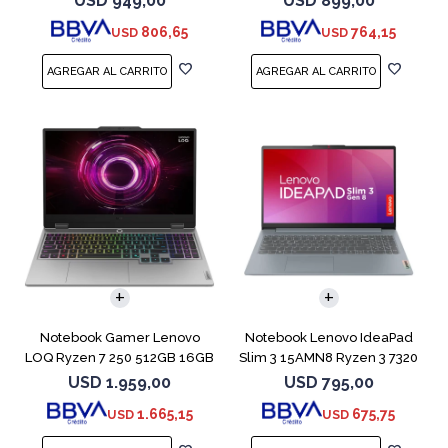
USD
949,00
USD
899,00
806,65
764,15
USD
USD
COMPARAR
COMPARAR
Notebook Gamer Lenovo
Notebook Lenovo IdeaPad
LOQ Ryzen 7 250 512GB 16GB
Slim 3 15AMN8 Ryzen 3 7320
RTX 5060
512GB 8GB
USD
1.959,00
USD
795,00
1.665,15
675,75
USD
USD