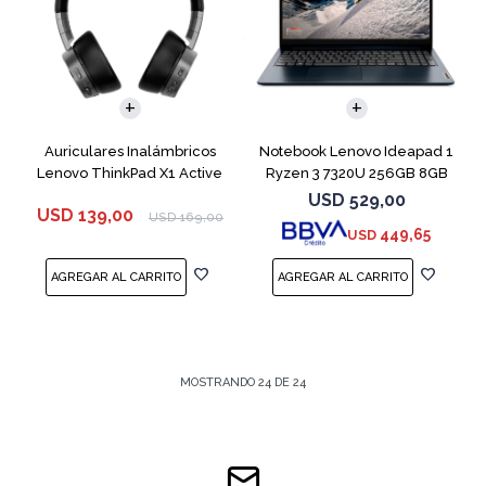
COMPARAR
Auriculares Inalámbricos
Notebook Lenovo Ideapad 1
Lenovo ThinkPad X1 Active
Ryzen 3 7320U 256GB 8GB
Blue 15.6"
USD
529,00
USD
139,00
USD
169,00
449,65
USD
MOSTRANDO
24
DE
24