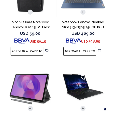
COMPARAR
Mochila Para Notebook
Notebook Lenovo IdeaPad
Lenovo B210 15.6" Black
Slim 3 i3-N305 256GB 8GB
15.6" Blue
USD
59,00
USD
469,00
50,15
398,65
USD
USD
COMPARAR