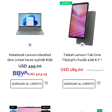
COMPARAR
Notebook Lenovo IdeaPad
Tablet Lenovo Tab One
Slim 3 Intel N100 256GB 8GB
TB305FU 64GB 4GB 8.7" +
Funda
USD
499,00
USD
189,00
USD
199,00
424,15
USD