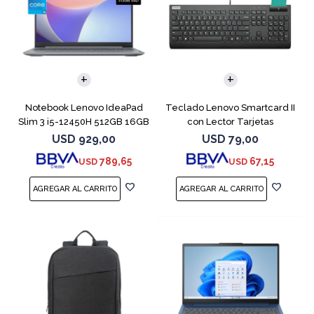
COMPARAR
Notebook Lenovo IdeaPad
Teclado Lenovo Smartcard II
Slim 3 i5-12450H 512GB 16GB
con Lector Tarjetas
15.6"
Inteligente
USD
929,00
USD
79,00
789,65
67,15
USD
USD