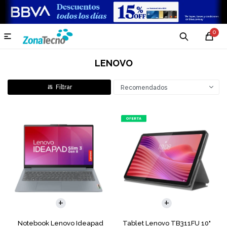
0

LENOVO
Recomendados
COMPARAR
Notebook Lenovo Ideapad
Tablet Lenovo TB311FU 10"