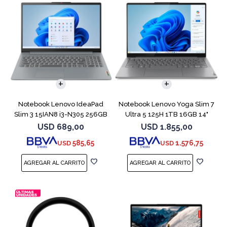
COMPARAR
COMPARAR
Notebook Lenovo IdeaPad
Notebook Lenovo Yoga Slim 7
Slim 3 15IAN8 i3-N305 256GB
Ultra 5 125H 1TB 16GB 14"
8GB 15.6
Gray
USD
689,00
USD
1.855,00
585,65
1.576,75
USD
USD