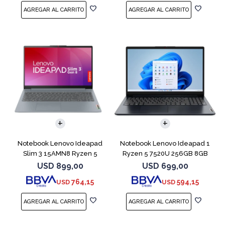
COMPARAR
COMPARAR
Notebook Lenovo Ideapad
Notebook Lenovo Ideapad 1
Slim 3 15AMN8 Ryzen 5
Ryzen 5 7520U 256GB 8GB
7520U 512 16GB
Abyss Blue
USD
899,00
USD
699,00
764,15
594,15
USD
USD