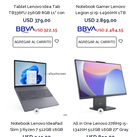
Tablet Lenovo Idea Tab
Notebook Gamer Lenovo
TB336FU 256GB 8GB 11" con
Legion 5I i9-14900HX 1TB
Pen + Funda
16GB RTX5070
USD
379,00
USD
2.899,00
322,15
2.464,15
USD
USD
COMPARAR
Notebook Lenovo IdeaPad
All in One Lenovo 27IRH9 i5-
Slim 3 Ryzen 7 512GB 16GB
13420H 512GB 16GB 27" Gray
15.3 Touch