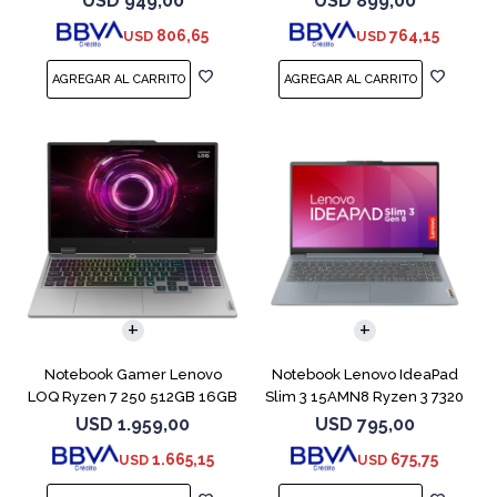
USD
949,00
USD
899,00
806,65
764,15
USD
USD
COMPARAR
COMPARAR
Notebook Gamer Lenovo
Notebook Lenovo IdeaPad
LOQ Ryzen 7 250 512GB 16GB
Slim 3 15AMN8 Ryzen 3 7320
RTX 5060
512GB 8GB
USD
1.959,00
USD
795,00
1.665,15
675,75
USD
USD