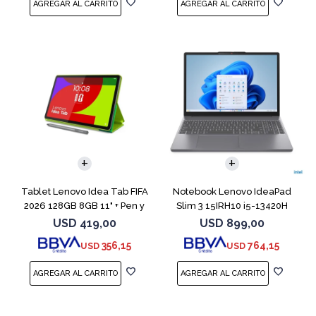
COMPARAR
Tablet Lenovo Idea Tab FIFA
Notebook Lenovo IdeaPad
2026 128GB 8GB 11" + Pen y
Slim 3 15IRH10 i5-13420H
Funda
512GB 8GB G
USD
419,00
USD
899,00
356,15
764,15
USD
USD