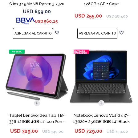
Slim 3 15AMN8 Ryzen 3 7320
128GB 4GB + Case
256GB 8GB
USD
659,00
USD
255,00
USD
289,00
560,15
USD
COMPARAR
Tablet Lenovo Idea Tab TB-
Notebook Lenovo V14 G4 i7-
336 128GB 4GB 11" con Pen +
13620H 256GB 8GB 14" Black
Funda
USD
329,00
USD
729,00
USD
349,00
USD
759,00