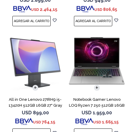
USD
2.899,00
USD
949,00
2.464,15
806,65
USD
USD
COMPARAR
All in One Lenovo 27IRH9 i5-
Notebook Gamer Lenovo
13420H 512GB 16GB 27" Gray
LOQ Ryzen 7 250 512GB 16GB
RTX 5060
USD
899,00
USD
1.959,00
764,15
1.665,15
USD
USD