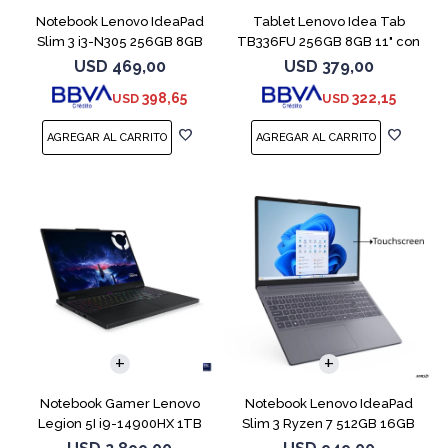
Notebook Lenovo IdeaPad
Tablet Lenovo Idea Tab
Slim 3 i3-N305 256GB 8GB
TB336FU 256GB 8GB 11" con
15.6" Blue
Pen + Funda
USD
469,00
USD
379,00
398,65
322,15
USD
USD
COMPARAR
COMPARAR
Notebook Gamer Lenovo
Notebook Lenovo IdeaPad
Legion 5I i9-14900HX 1TB
Slim 3 Ryzen 7 512GB 16GB
16GB RTX5070
15.3 Touch