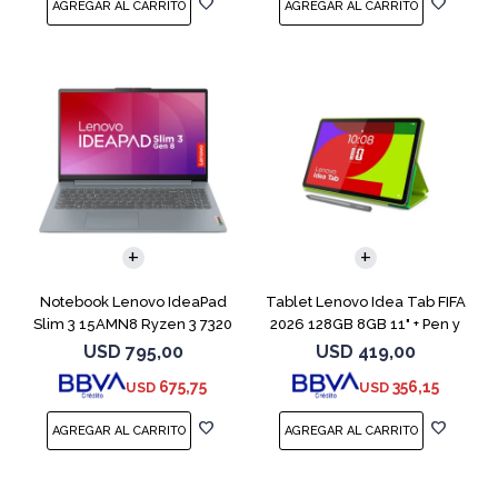
COMPARAR
Notebook Lenovo IdeaPad
Tablet Lenovo Idea Tab FIFA
Slim 3 15AMN8 Ryzen 3 7320
2026 128GB 8GB 11" + Pen y
512GB 8GB
Funda
USD
795,00
USD
419,00
675,75
356,15
USD
USD