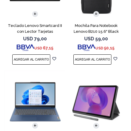
Teclado Lenovo Smartcard II
Mochila Para Notebook
con Lector Tarjetas
Lenovo B210 15.6" Black
Inteligente
USD
79,00
USD
59,00
67,15
50,15
USD
USD
COMPARAR