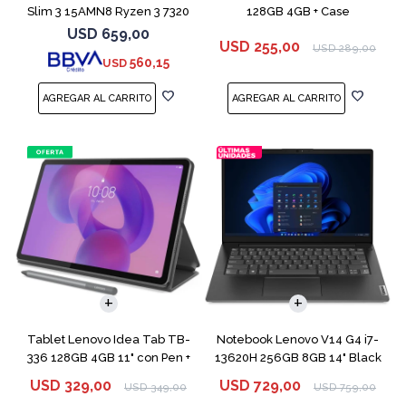
Slim 3 15AMN8 Ryzen 3 7320
128GB 4GB + Case
256GB 8GB
USD
659,00
USD
255,00
USD
289,00
560,15
USD
COMPARAR
Tablet Lenovo Idea Tab TB-
Notebook Lenovo V14 G4 i7-
336 128GB 4GB 11" con Pen +
13620H 256GB 8GB 14" Black
Funda
USD
329,00
USD
729,00
USD
349,00
USD
759,00