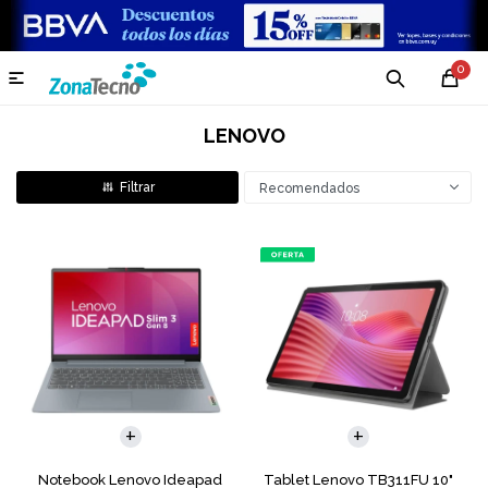
0

LENOVO
Recomendados
COMPARAR
Notebook Lenovo Ideapad
Tablet Lenovo TB311FU 10"