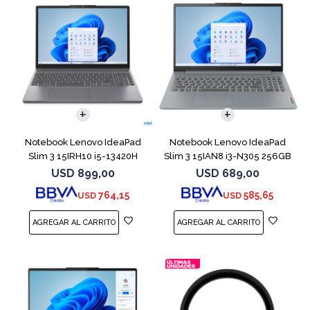
COMPARAR
COMPARAR
Notebook Lenovo IdeaPad
Notebook Lenovo IdeaPad
Slim 3 15IRH10 i5-13420H
Slim 3 15IAN8 i3-N305 256GB
512GB 8GB G
8GB 15.6
USD
899,00
USD
689,00
764,15
585,65
USD
USD