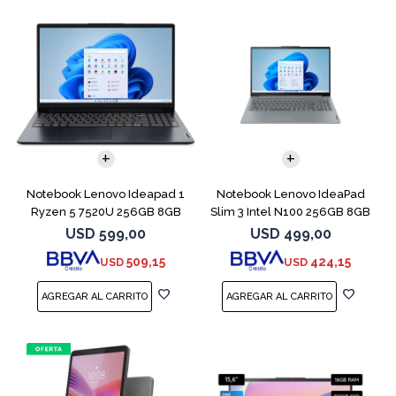
COMPARAR
COMPARAR
Notebook Lenovo Ideapad 1
Notebook Lenovo IdeaPad
Ryzen 5 7520U 256GB 8GB
Slim 3 Intel N100 256GB 8GB
Abyss Blue
USD
599,00
USD
499,00
509,15
424,15
USD
USD