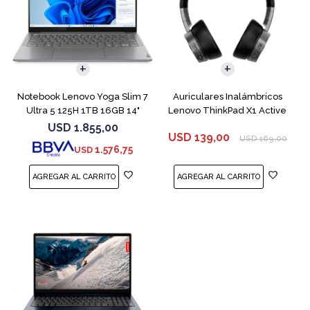
COMPARAR
Notebook Lenovo Yoga Slim 7
Auriculares Inalámbricos
Ultra 5 125H 1TB 16GB 14"
Lenovo ThinkPad X1 Active
Gray
USD
1.855,00
USD
139,00
USD
169,00
1.576,75
USD