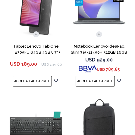
COMPARAR
Tablet Lenovo Tab One
Notebook Lenovo IdeaPad
TB305FU 64GB 4GB 8.7" +
Slim 3 i5-12450H 512GB 16GB
Funda
15.6"
USD
929,00
USD
189,00
USD
199,00
789,65
USD