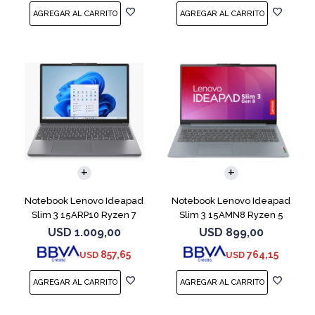
COMPARAR
COMPARAR
Notebook Lenovo Ideapad
Notebook Lenovo Ideapad
Slim 3 15ARP10 Ryzen 7
Slim 3 15AMN8 Ryzen 5
7735HS 512 16
7520U 512 16GB
USD
1.009,00
USD
899,00
857,65
764,15
USD
USD