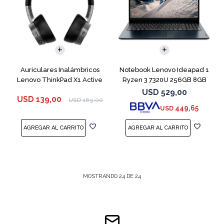
COMPARAR
Auriculares Inalámbricos
Notebook Lenovo Ideapad 1
Lenovo ThinkPad X1 Active
Ryzen 3 7320U 256GB 8GB
Blue 15.6"
USD
529,00
USD
139,00
USD
169,00
449,65
USD
MOSTRANDO
24
DE
24