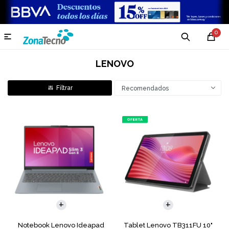
0

LENOVO
Recomendados
COMPARAR
Notebook Lenovo Ideapad
Tablet Lenovo TB311FU 10"