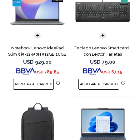
COMPARAR
Notebook Lenovo IdeaPad
Teclado Lenovo Smartcard II
Slim 3 i5-12450H 512GB 16GB
con Lector Tarjetas
15.6"
Inteligente
USD
929,00
USD
79,00
789,65
67,15
USD
USD