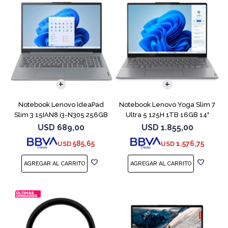
COMPARAR
COMPARAR
Notebook Lenovo IdeaPad
Notebook Lenovo Yoga Slim 7
Slim 3 15IAN8 i3-N305 256GB
Ultra 5 125H 1TB 16GB 14"
8GB 15.6
Gray
USD
689,00
USD
1.855,00
585,65
1.576,75
USD
USD