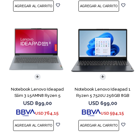
COMPARAR
COMPARAR
Notebook Lenovo Ideapad
Notebook Lenovo Ideapad 1
Slim 3 15AMN8 Ryzen 5
Ryzen 5 7520U 256GB 8GB
7520U 512 16GB
Abyss Blue
USD
899,00
USD
699,00
764,15
594,15
USD
USD