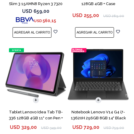
Slim 3 15AMN8 Ryzen 3 7320
128GB 4GB + Case
256GB 8GB
USD
659,00
USD
255,00
USD
289,00
560,15
USD
COMPARAR
Tablet Lenovo Idea Tab TB-
Notebook Lenovo V14 G4 i7-
336 128GB 4GB 11" con Pen +
13620H 256GB 8GB 14" Black
Funda
USD
329,00
USD
729,00
USD
349,00
USD
759,00