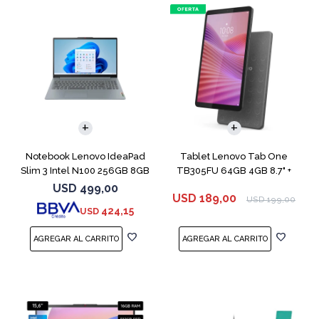
COMPARAR
Notebook Lenovo IdeaPad
Tablet Lenovo Tab One
Slim 3 Intel N100 256GB 8GB
TB305FU 64GB 4GB 8.7" +
Funda
USD
499,00
USD
189,00
USD
199,00
424,15
USD