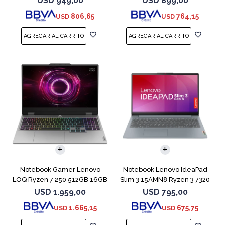
USD
949,00
USD
899,00
806,65
764,15
USD
USD
COMPARAR
COMPARAR
Notebook Gamer Lenovo
Notebook Lenovo IdeaPad
LOQ Ryzen 7 250 512GB 16GB
Slim 3 15AMN8 Ryzen 3 7320
RTX 5060
512GB 8GB
USD
1.959,00
USD
795,00
1.665,15
675,75
USD
USD