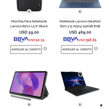
COMPARAR
Mochila Para Notebook
Notebook Lenovo IdeaPad
Lenovo B210 15.6" Black
Slim 3 i3-N305 256GB 8GB
15.6" Blue
USD
59,00
USD
469,00
50,15
398,65
USD
USD
COMPARAR