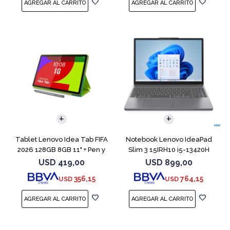
COMPARAR
Tablet Lenovo Idea Tab FIFA
Notebook Lenovo IdeaPad
2026 128GB 8GB 11" + Pen y
Slim 3 15IRH10 i5-13420H
Funda
512GB 8GB G
USD
419,00
USD
899,00
356,15
764,15
USD
USD