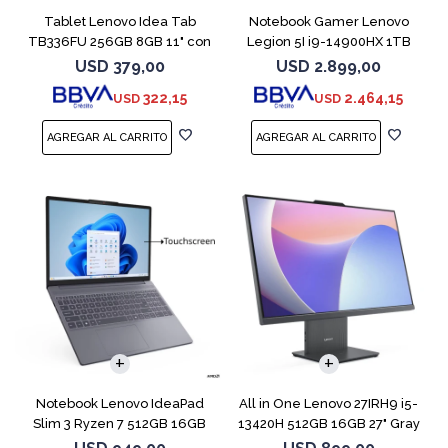
Tablet Lenovo Idea Tab
Notebook Gamer Lenovo
TB336FU 256GB 8GB 11" con
Legion 5I i9-14900HX 1TB
Pen + Funda
16GB RTX5070
USD
379,00
USD
2.899,00
322,15
2.464,15
USD
USD
COMPARAR
Notebook Lenovo IdeaPad
All in One Lenovo 27IRH9 i5-
Slim 3 Ryzen 7 512GB 16GB
13420H 512GB 16GB 27" Gray
15.3 Touch