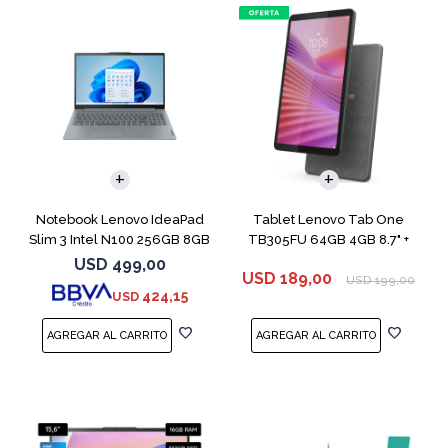
COMPARAR
Notebook Lenovo IdeaPad
Tablet Lenovo Tab One
Slim 3 Intel N100 256GB 8GB
TB305FU 64GB 4GB 8.7" +
Funda
USD
499,00
USD
189,00
USD
199,00
424,15
USD