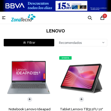
0

LENOVO
Recomendados
COMPARAR
Notebook Lenovo Ideapad
Tablet Lenovo TB311FU 10"