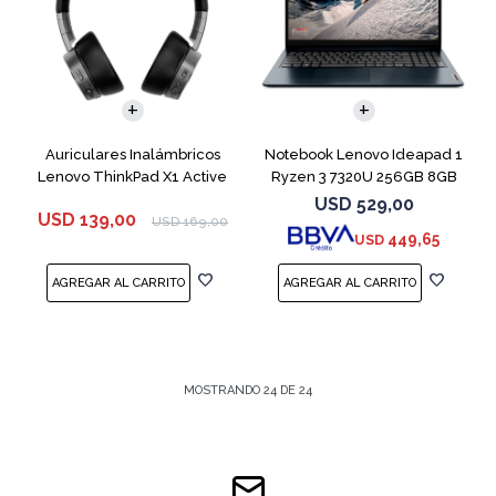
COMPARAR
Auriculares Inalámbricos
Notebook Lenovo Ideapad 1
Lenovo ThinkPad X1 Active
Ryzen 3 7320U 256GB 8GB
Blue 15.6"
USD
529,00
USD
139,00
USD
169,00
449,65
USD
MOSTRANDO
24
DE
24