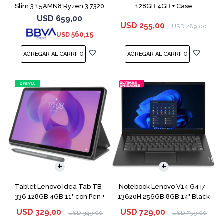
Slim 3 15AMN8 Ryzen 3 7320
128GB 4GB + Case
256GB 8GB
USD
659,00
USD
255,00
USD
289,00
560,15
USD
COMPARAR
Tablet Lenovo Idea Tab TB-
Notebook Lenovo V14 G4 i7-
336 128GB 4GB 11" con Pen +
13620H 256GB 8GB 14" Black
Funda
USD
329,00
USD
729,00
USD
349,00
USD
759,00