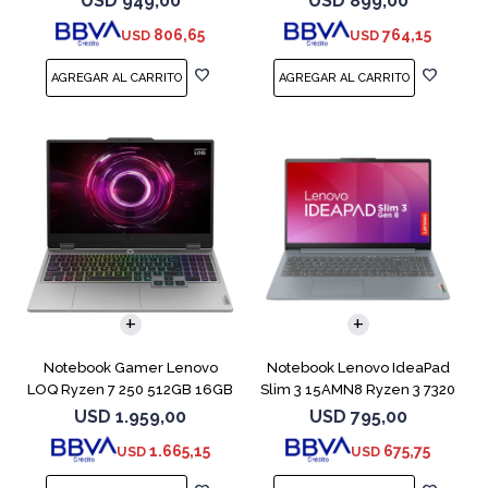
USD
949,00
USD
899,00
806,65
764,15
USD
USD
COMPARAR
COMPARAR
Notebook Gamer Lenovo
Notebook Lenovo IdeaPad
LOQ Ryzen 7 250 512GB 16GB
Slim 3 15AMN8 Ryzen 3 7320
RTX 5060
512GB 8GB
USD
1.959,00
USD
795,00
1.665,15
675,75
USD
USD