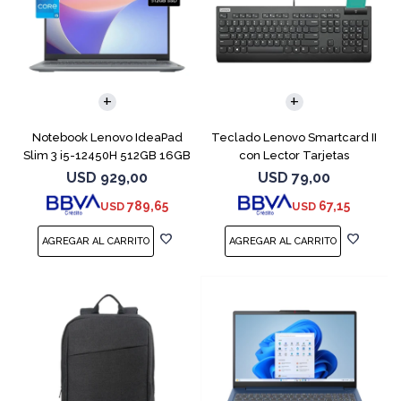
COMPARAR
Notebook Lenovo IdeaPad
Teclado Lenovo Smartcard II
Slim 3 i5-12450H 512GB 16GB
con Lector Tarjetas
15.6"
Inteligente
USD
929,00
USD
79,00
789,65
67,15
USD
USD