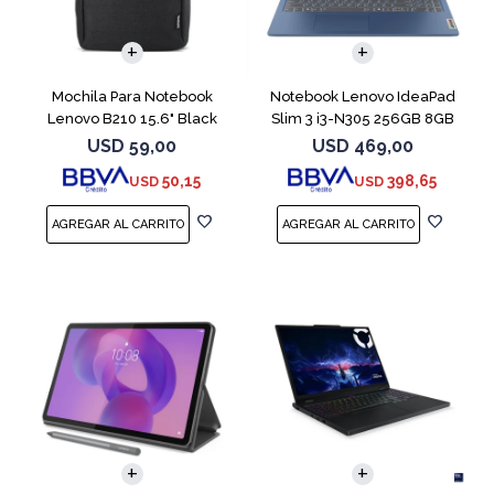
COMPARAR
Mochila Para Notebook
Notebook Lenovo IdeaPad
Lenovo B210 15.6" Black
Slim 3 i3-N305 256GB 8GB
15.6" Blue
USD
59,00
USD
469,00
50,15
398,65
USD
USD
COMPARAR