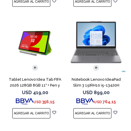
COMPARAR
Tablet Lenovo Idea Tab FIFA
Notebook Lenovo IdeaPad
2026 128GB 8GB 11" + Pen y
Slim 3 15IRH10 i5-13420H
Funda
512GB 8GB G
USD
419,00
USD
899,00
356,15
764,15
USD
USD