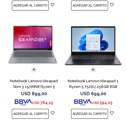
COMPARAR
COMPARAR
Notebook Lenovo Ideapad
Notebook Lenovo Ideapad 1
Slim 3 15AMN8 Ryzen 5
Ryzen 5 7520U 256GB 8GB
7520U 512 16GB
Abyss Blue
USD
899,00
USD
699,00
764,15
594,15
USD
USD