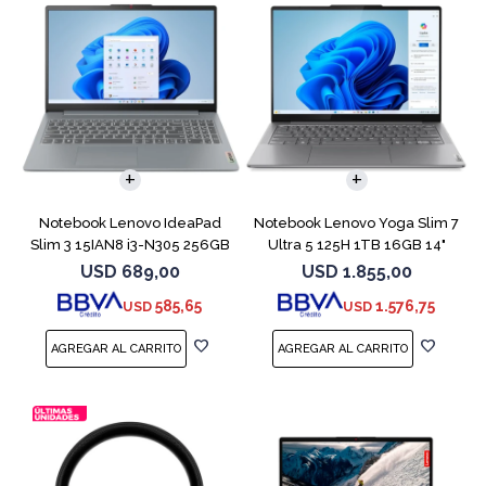
COMPARAR
COMPARAR
Notebook Lenovo IdeaPad
Notebook Lenovo Yoga Slim 7
Slim 3 15IAN8 i3-N305 256GB
Ultra 5 125H 1TB 16GB 14"
8GB 15.6
Gray
USD
689,00
USD
1.855,00
585,65
1.576,75
USD
USD