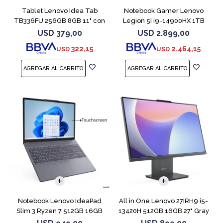
Tablet Lenovo Idea Tab
Notebook Gamer Lenovo
TB336FU 256GB 8GB 11" con
Legion 5I i9-14900HX 1TB
Pen + Funda
16GB RTX5070
USD
379,00
USD
2.899,00
322,15
2.464,15
USD
USD
COMPARAR
Notebook Lenovo IdeaPad
All in One Lenovo 27IRH9 i5-
Slim 3 Ryzen 7 512GB 16GB
13420H 512GB 16GB 27" Gray
15.3 Touch