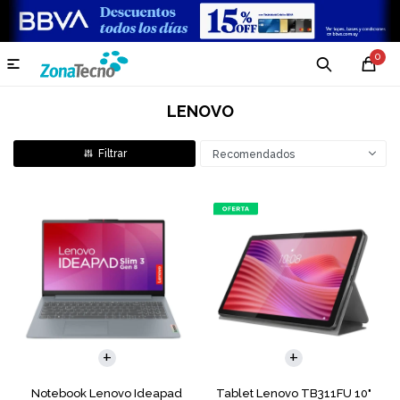
0

LENOVO
Recomendados
COMPARAR
Notebook Lenovo Ideapad
Tablet Lenovo TB311FU 10"