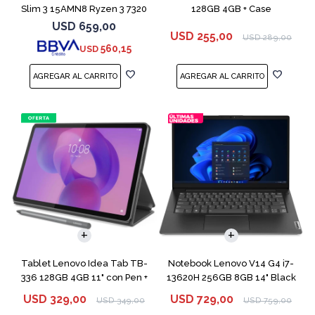
Slim 3 15AMN8 Ryzen 3 7320
128GB 4GB + Case
256GB 8GB
USD
659,00
USD
255,00
USD
289,00
560,15
USD
COMPARAR
Tablet Lenovo Idea Tab TB-
Notebook Lenovo V14 G4 i7-
336 128GB 4GB 11" con Pen +
13620H 256GB 8GB 14" Black
Funda
USD
329,00
USD
729,00
USD
349,00
USD
759,00