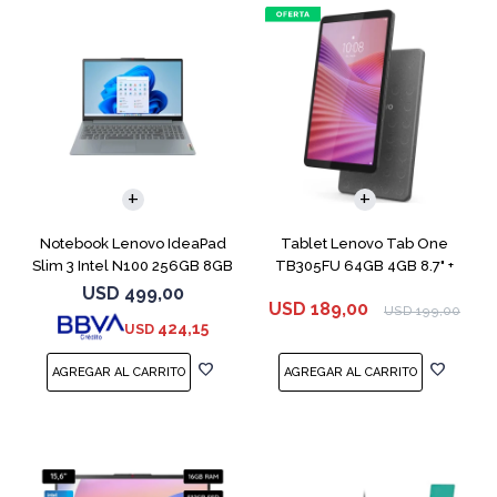
COMPARAR
Notebook Lenovo IdeaPad
Tablet Lenovo Tab One
Slim 3 Intel N100 256GB 8GB
TB305FU 64GB 4GB 8.7" +
Funda
USD
499,00
USD
189,00
USD
199,00
424,15
USD