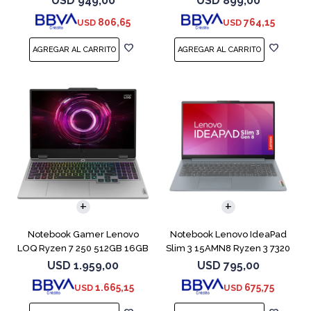
USD
949,00
USD
899,00
806,65
764,15
USD
USD
COMPARAR
COMPARAR
Notebook Gamer Lenovo
Notebook Lenovo IdeaPad
LOQ Ryzen 7 250 512GB 16GB
Slim 3 15AMN8 Ryzen 3 7320
RTX 5060
512GB 8GB
USD
1.959,00
USD
795,00
1.665,15
675,75
USD
USD