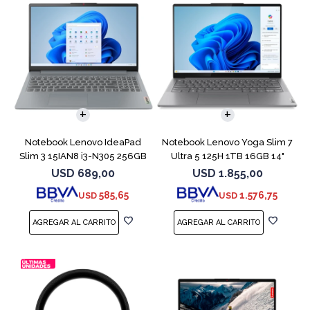
COMPARAR
COMPARAR
Notebook Lenovo IdeaPad
Notebook Lenovo Yoga Slim 7
Slim 3 15IAN8 i3-N305 256GB
Ultra 5 125H 1TB 16GB 14"
8GB 15.6
Gray
USD
689,00
USD
1.855,00
585,65
1.576,75
USD
USD