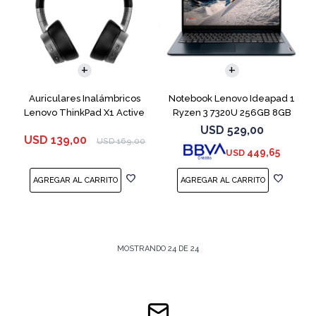
COMPARAR
Auriculares Inalámbricos
Notebook Lenovo Ideapad 1
Lenovo ThinkPad X1 Active
Ryzen 3 7320U 256GB 8GB
Blue 15.6"
USD
529,00
USD
139,00
USD
169,00
449,65
USD
MOSTRANDO
24
DE
24