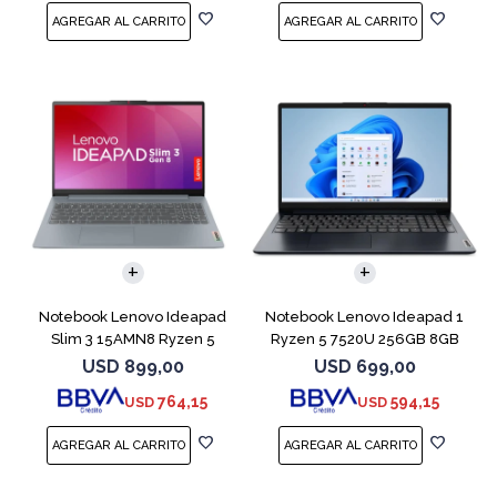
COMPARAR
COMPARAR
Notebook Lenovo Ideapad
Notebook Lenovo Ideapad 1
Slim 3 15AMN8 Ryzen 5
Ryzen 5 7520U 256GB 8GB
7520U 512 16GB
Abyss Blue
USD
899,00
USD
699,00
764,15
594,15
USD
USD