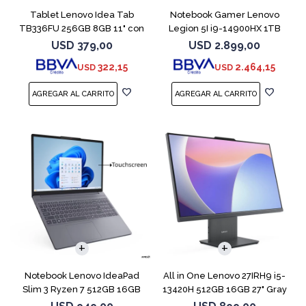
Tablet Lenovo Idea Tab
Notebook Gamer Lenovo
TB336FU 256GB 8GB 11" con
Legion 5I i9-14900HX 1TB
Pen + Funda
16GB RTX5070
USD
379,00
USD
2.899,00
322,15
2.464,15
USD
USD
COMPARAR
Notebook Lenovo IdeaPad
All in One Lenovo 27IRH9 i5-
Slim 3 Ryzen 7 512GB 16GB
13420H 512GB 16GB 27" Gray
15.3 Touch