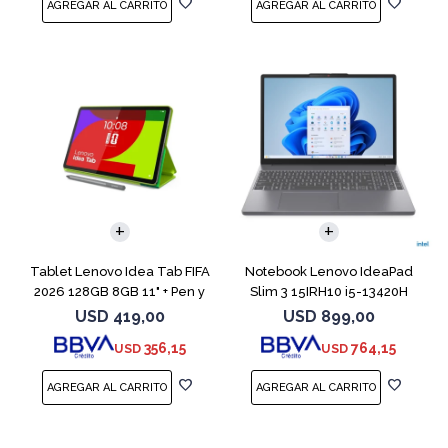
COMPARAR
Tablet Lenovo Idea Tab FIFA
Notebook Lenovo IdeaPad
2026 128GB 8GB 11" + Pen y
Slim 3 15IRH10 i5-13420H
Funda
512GB 8GB G
USD
419,00
USD
899,00
356,15
764,15
USD
USD