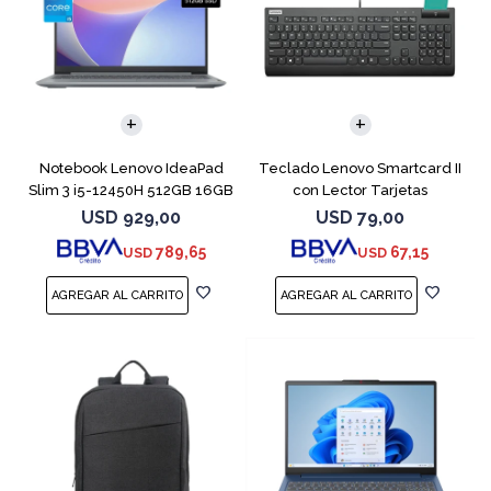
COMPARAR
Notebook Lenovo IdeaPad
Teclado Lenovo Smartcard II
Slim 3 i5-12450H 512GB 16GB
con Lector Tarjetas
15.6"
Inteligente
USD
929,00
USD
79,00
789,65
67,15
USD
USD