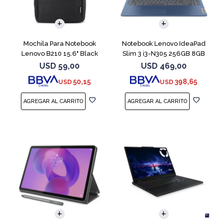
COMPARAR
Mochila Para Notebook
Notebook Lenovo IdeaPad
Lenovo B210 15.6" Black
Slim 3 i3-N305 256GB 8GB
15.6" Blue
USD
59,00
USD
469,00
50,15
398,65
USD
USD
COMPARAR